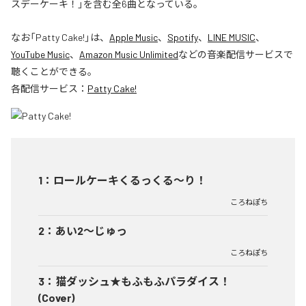
スデーケーキ！」を含む全6曲となっている。
なお「
Patty Cake!
」は、
Apple Music
、
Spotify
、
LINE MUSIC
、
YouTube Music
、
Amazon Music Unlimited
などの音楽配信サービスで
聴くことができる。
各配信サービス：
Patty Cake!
1
：
ロールケーキくるっくる～り！
ころねぽち
2
：
あい2～じゅっ
ころねぽち
3
：
猫ダッシュ★もふもふパラダイス！
(Cover)