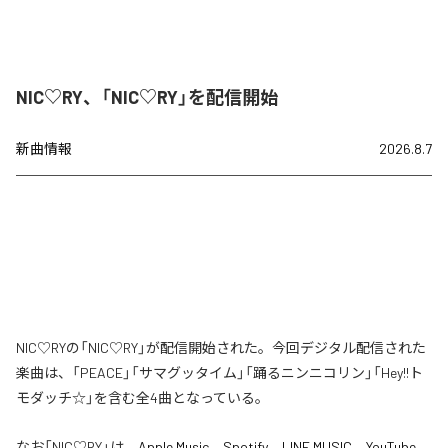
NIC♡RY、「NIC♡RY」を配信開始
新曲情報
2026.8.7
NIC♡RYの「NIC♡RY」が配信開始された。今回デジタル配信された
楽曲は、「PEACE」「サマグッタイム」「踊るニンニコリン」「Hey!!ト
モダッチ☆」を含む全4曲となっている。
なお「
NIC♡RY
」は、
Apple Music
、
Spotify
、
LINE MUSIC
、
YouTube