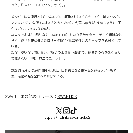
った、「SWANTICK（スワンチック）」。

メンバーは久遠月衣（くおんるい）、櫻田いむ（さくらだいむ）、鵠まひろ（く
ぐいまひろ）、佐藤すみれ（さとうすみれ）、冬苺しゅう（ふゆめしゅう）、子
守まご（こもりまご）の6人。

ユニット名は「白鳥的な（＝swan + -tic）」という意味をもち、美しく優雅な外
見と可愛さも兼ね備えたロリータROCKな音楽性とのギャップを武器として
いる。

ただ可愛いだけではない、“呪いのような中毒性”で、観る者の心を強く掴ん
で離さない、「唯一無二のユニット」。

2026年4月には活動1周年を迎え、自身初となる東名阪を巡るツアーも発
表。活動の幅を全国へと広げている。
SWANTICK
の他のリリース：
SWANTICK
https://lit.link/swanticks2