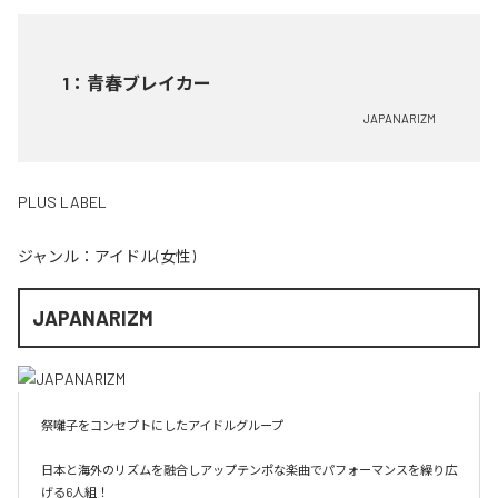
1
：
青春ブレイカー
JAPANARIZM
PLUS LABEL
ジャンル：
アイドル(女性)
JAPANARIZM
祭囃子をコンセプトにしたアイドルグループ

日本と海外のリズムを融合しアップテンポな楽曲でパフォーマンスを繰り広
げる6人組！