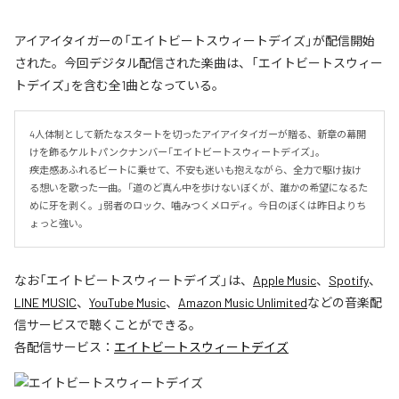
アイアイタイガーの「エイトビートスウィートデイズ」が配信開始
された。今回デジタル配信された楽曲は、「エイトビートスウィー
トデイズ」を含む全1曲となっている。
4人体制として新たなスタートを切ったアイアイタイガーが贈る、新章の幕開
けを飾るケルトパンクナンバー「エイトビートスウィートデイズ」。

疾走感あふれるビートに乗せて、不安も迷いも抱えながら、全力で駆け抜け
る想いを歌った一曲。「道のど真ん中を歩けないぼくが、誰かの希望になるた
めに牙を剥く。」弱者のロック、噛みつくメロディ。今日のぼくは昨日よりち
ょっと強い。
なお「
エイトビートスウィートデイズ
」は、
Apple Music
、
Spotify
、
LINE MUSIC
、
YouTube Music
、
Amazon Music Unlimited
などの音楽配
信サービスで聴くことができる。
各配信サービス：
エイトビートスウィートデイズ