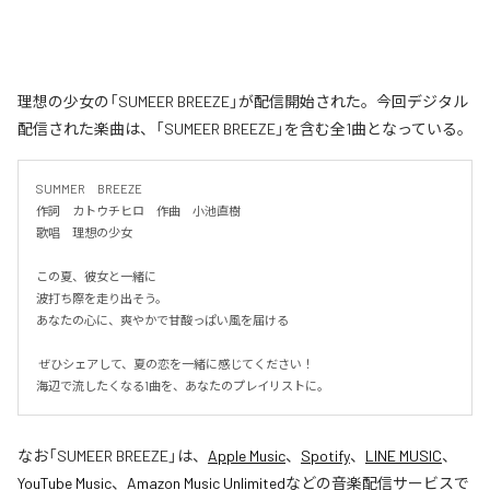
理想の少女の「SUMEER BREEZE」が配信開始された。今回デジタル
配信された楽曲は、「SUMEER BREEZE」を含む全1曲となっている。
SUMMER　BREEZE

作詞　カトウチヒロ　作曲　小池直樹

歌唱　理想の少女

この夏、彼女と一緒に

波打ち際を走り出そう。

あなたの心に、爽やかで甘酸っぱい風を届ける

 ぜひシェアして、夏の恋を一緒に感じてください！

海辺で流したくなる1曲を、あなたのプレイリストに。
なお「
SUMEER BREEZE
」は、
Apple Music
、
Spotify
、
LINE MUSIC
、
YouTube Music
、
Amazon Music Unlimited
などの音楽配信サービスで