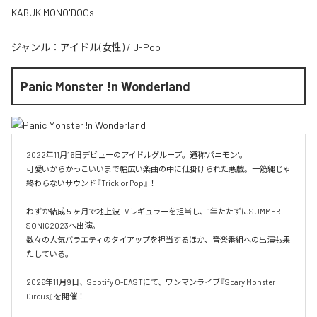
KABUKIMONO'DOGs
ジャンル：
アイドル(女性)
/
J-Pop
Panic Monster !n Wonderland
2022年11月16日デビューのアイドルグループ。通称"パニモン"。

可愛いからかっこいいまで幅広い楽曲の中に仕掛けられた悪戯。一筋縄じゃ
終わらないサウンド『Trick or Pop』！

わずか結成５ヶ月で地上波TVレギュラーを担当し、1年たたずにSUMMER 
SONIC2023へ出演。

数々の人気バラエティのタイアップを担当するほか、音楽番組への出演も果
たしている。

2026年11月9日、Spotify O-EASTにて、ワンマンライブ『Scary Monster 
Circus』を開催！