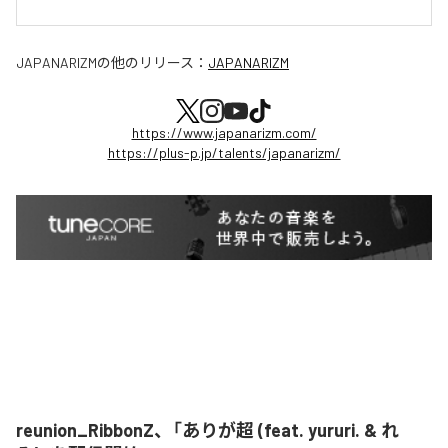
JAPANARIZM
の他のリリース：
JAPANARIZM
https://www.japanarizm.com/
https://plus-p.jp/talents/japanarizm/
reunion_RibbonZ、「ありが超 (feat. yururi. & れ