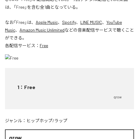
は、「Free」を含む全1曲となっている。
なお「
Free
」は、
Apple Music
、
Spotify
、
LINE MUSIC
、
YouTube
Music
、
Amazon Music Unlimited
などの音楽配信サービスで聴くこと
ができる。
各配信サービス：
Free
1
：
Free
qrow
ジャンル：
ヒップホップ/ラップ
qrow