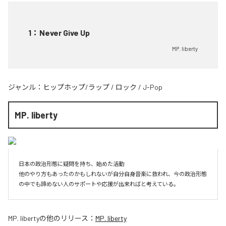
1
：
Never Give Up
MP. liberty
ジャンル：
ヒップホップ/ラップ
/
ロック
/
J-Pop
MP. liberty
日本の政治形態に疑問を持ち、始めた活動

他のやり方もあったのかもしれないが自分自身音楽に救われ、今の政治形態
の中でも諦めない人のサポートや応援が出来ればと考えている。
MP. liberty
の他のリリース：
MP. liberty