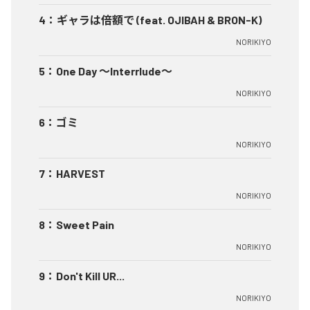
4
：
ギャラは倍額で (feat. OJIBAH & BRON-K)
NORIKIYO
5
：
One Day ～Interrlude～
NORIKIYO
6
：
ゴミ
NORIKIYO
7
：
HARVEST
NORIKIYO
8
：
Sweet Pain
NORIKIYO
9
：
Don't Kill UR...
NORIKIYO