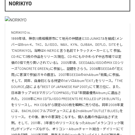
NORIKIYO
NORIKIYO is...　 

1999年頃、神奈川県相模原市にて地元の仲間達とSD JUNKSTAを結成 (メン
バーはBron-K、TKC、DJ ISSO、WAX、KYN、OJIBAH、DEFLO、SITEそし
てNORIKIYO)。当時はK-NEROと言う名前でトラックメーカーとして 参加。
CD-Rにて3枚の作品をリリース(現在、CD-Rにもかかわらず中古市場では定
価の3倍で売り買いされている)。 2005年頃、SEEDA&DJ ISSOのMIX CDシリ
ーズ「CONCRETE GREEN」に参加し、話題をさらう。2006年SEEDAの「花と
雨」に客演で参加(ガキの戯言)。 2007年SEEDAの4thAlbum「街風」に参加。
そして、同年、自身初となる待望の1stソロAlbum「EXIT」をリリース。「THE 
SOURCE」誌に よる「BEST OF JAPANESE RAP 2007」にて第三位に、また、
日本語ラップ WEBマガジン「COMPASS」では「年間最優秀Album」に選出さ
れた。 2008年にMIX CD「DJ ISSO PRESENTS RE ROLLED UP 28 BLUNTS」 
をリリースし、MIX CDながら限定4500枚を瞬時に売り切る。同年2008年夏
には、 BACHLOGICフルプロデュースによる2ndAlbum「OUTLET BLUES」を
リリース。 その後、数々の客演をこなすも、個人名義の作品は出さず沈
黙。そして、2011年、3年振りのリリースとなったAlbum「メランコリック現
代」がインディーズながら、オリコン・Albumチャート(総合・デイリー)にて
16位を記録。2013年初頭、昨年までのSingleをコンパイルしたEP「断片集」