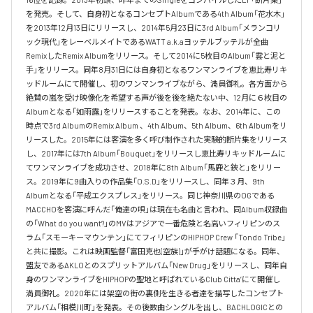
を発売。そして、自身初となるコンセプトAlbumである4th Album「花水木」
を2013年12月13日にリリースし、2014年5月23日に3rd Album「メランコリ
ック現代」をレーベルメイトであるWATT a.k.aヨッテルブッテルが全曲
RemixしたRemix Albumをリリース。そして2014に5枚目のAlbum「雲と泥と
手」をリリース。同年8月31日には自身初となるワンマンライブを恵比寿リキ
ッドルームにて開催し、初のワンマンライブながら、満員御礼。各方面から
絶賛の嵐を受け映像化を希望する声が後を後を絶たない中、12月に６枚目の
Albumとなる「如雨露」をリリースすることを発表。なお、2014年に、この
時点で3rd AlbumのRemix Album 、4th Album、5th Album、6th Albumをリ
リースした。2015年には客演を多く呼び制作された実験的断片集をリリース
し、2017年には7th Album「Bouquet」をリリースし恵比寿リキッドルームに
てワンマンライブを成功させ、2018年に8th Album「馬鹿と鋏と」をリリー
ス。2019年に9曲入りの作品集「O.S.D」をリリースし、同年３月、9th 
Albumとなる「平成エクスプレス」をリリース。同じ神奈川県のOGである
MACCHOを客演に呼んだ「俺達の唄」は現在も名曲と言われ、同Album収録曲
の「What do you want?」のMVはアジアで一番危険と名高いフィリピンのス
ラム「スモーキーマウンテン」にてフィリピンのHIPHOP Crew 「Tondo Tribe」
と共に撮影。これは映画監督「富田克也(空族)」が手がけ話題になる。同年、
盟友であるAKLOとのスプリットアルバム「New Drug」をリリースし、同年自
身のワンマンライブをHIPHOPの聖地と呼ばれているClub Citta’にて開催し
満員御礼。2020年には架空の街の裏側を生きる者達を描写したコンセプト
アルバム「相模川町」を発表。その後数曲シングルを出し、BACHLOGICとの