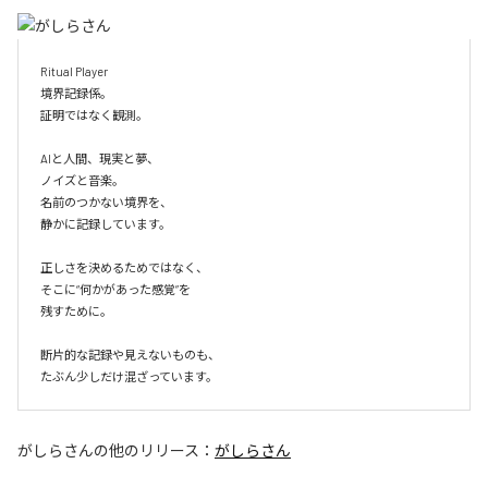
Ritual Player

境界記録係。

証明ではなく観測。

AIと人間、現実と夢、

ノイズと音楽。

名前のつかない境界を、

静かに記録しています。

正しさを決めるためではなく、

そこに“何かがあった感覚”を

残すために。

断片的な記録や見えないものも、

たぶん少しだけ混ざっています。
がしらさん
の他のリリース：
がしらさん