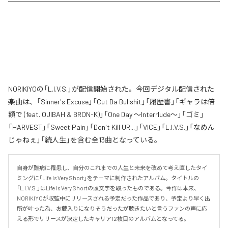
NORIKIYOの「L.I.V.S.」が配信開始された。今回デジタル配信された
楽曲は、「Sinner's Excuse」「Cut Da Bullshit」「履歴書」「ギャラは倍
額で (feat. OJIBAH & BRON-K)」「One Day ～Interrlude～」「ゴミ」
「HARVEST」「Sweet Pain」「Don't Kill UR...」「VICE」「L.I.V.S.」「なめん
じゃねぇ」「続人生」を含む全13曲となっている。
自身が難病に罹患し、自分のこれまでの人生と未来を改めて考え直したタイ
ミングに「Life Is Very Short」をテーマに制作されたアルバム。タイトルの
「L.I.V.S.」はLife Is Very Shortの頭文字を取ったものである。今作は本来、
NORIKIYOが収監中にリリースされる予定だった作品であり、予定より早く出
所が叶った為、お蔵入りになりそうだったが聴きたいと言うファンの声に応
える形でリリースが決定したキャリア12枚目のアルバムとなってる。