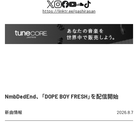
https://linktr.ee/gashirasan
NmbDedEnd、「DOPE BOY FRESH」を配信開始
新曲情報
2026.8.7