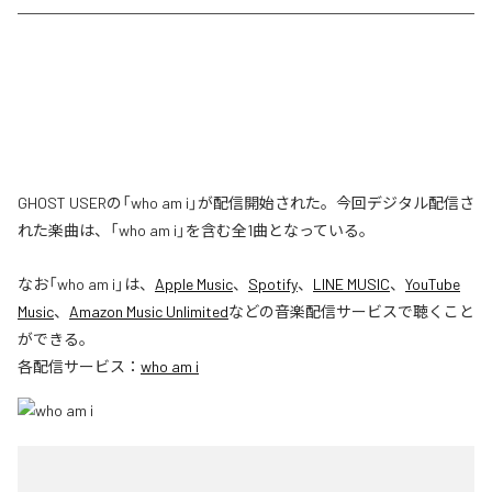
GHOST USERの「who am i」が配信開始された。今回デジタル配信さ
れた楽曲は、「who am i」を含む全1曲となっている。
なお「
who am i
」は、
Apple Music
、
Spotify
、
LINE MUSIC
、
YouTube
Music
、
Amazon Music Unlimited
などの音楽配信サービスで聴くこと
ができる。
各配信サービス：
who am i