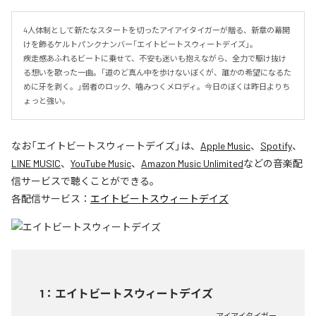
4人体制として新たなスタートを切ったアイアイタイガーが贈る、新章の幕開
けを飾るケルトパンクナンバー「エイトビートスウィートデイズ」。

疾走感あふれるビートに乗せて、不安も迷いも抱えながら、全力で駆け抜け
る想いを歌った一曲。「道のど真ん中を歩けないぼくが、誰かの希望になるた
めに牙を剥く。」弱者のロック、噛みつくメロディ。今日のぼくは昨日よりち
ょっと強い。
なお「
エイトビートスウィートデイズ
」は、
Apple Music
、
Spotify
、
LINE MUSIC
、
YouTube Music
、
Amazon Music Unlimited
などの音楽配
信サービスで聴くことができる。
各配信サービス：
エイトビートスウィートデイズ
1
：
エイトビートスウィートデイズ
アイアイタイガー