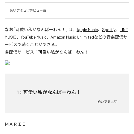
めいアミュ♡デビュー曲
なお「
可愛い私がなんばーわん！
」は、
Apple Music
、
Spotify
、
LINE
MUSIC
、
YouTube Music
、
Amazon Music Unlimited
などの音楽配信サ
ービスで聴くことができる。
各配信サービス：
可愛い私がなんばーわん！
1
：
可愛い私がなんばーわん！
めいアミュ♡
ＭＡＲＩＥ