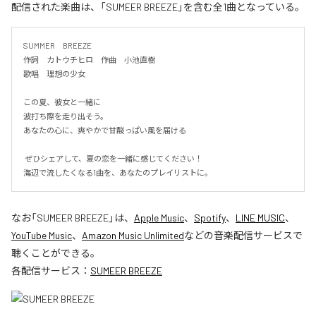
配信された楽曲は、「SUMEER BREEZE」を含む全1曲となっている。
SUMMER　BREEZE

作詞　カトウチヒロ　作曲　小池直樹

歌唱　理想の少女

この夏、彼女と一緒に

波打ち際を走り出そう。

あなたの心に、爽やかで甘酸っぱい風を届ける

 ぜひシェアして、夏の恋を一緒に感じてください！

海辺で流したくなる1曲を、あなたのプレイリストに。
なお「
SUMEER BREEZE
」は、
Apple Music
、
Spotify
、
LINE MUSIC
、
YouTube Music
、
Amazon Music Unlimited
などの音楽配信サービスで
聴くことができる。
各配信サービス：
SUMEER BREEZE