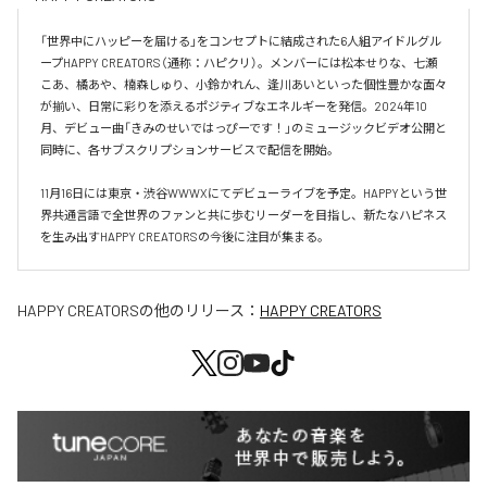
「世界中にハッピーを届ける」をコンセプトに結成された6人組アイドルグル
ープHAPPY CREATORS（通称：ハピクリ）。メンバーには松本せりな、七瀬
こあ、橘あや、楠森しゅり、小鈴かれん、逢川あいといった個性豊かな面々
が揃い、日常に彩りを添えるポジティブなエネルギーを発信。2024年10
月、デビュー曲「きみのせいではっぴーです！」のミュージックビデオ公開と
同時に、各サブスクリプションサービスで配信を開始。

11月16日には東京・渋谷WWWXにてデビューライブを予定。HAPPYという世
界共通言語で全世界のファンと共に歩むリーダーを目指し、新たなハピネス
を生み出すHAPPY CREATORSの今後に注目が集まる。
HAPPY CREATORS
の他のリリース：
HAPPY CREATORS