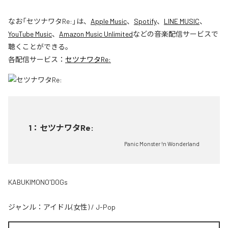
なお「
セツナワタRe:
」は、
Apple Music
、
Spotify
、
LINE MUSIC
、
YouTube Music
、
Amazon Music Unlimited
などの音楽配信サービスで
聴くことができる。
各配信サービス：
セツナワタRe:
1
：
セツナワタRe:
Panic Monster !n Wonderland
KABUKIMONO'DOGs
ジャンル：
アイドル(女性)
/
J-Pop