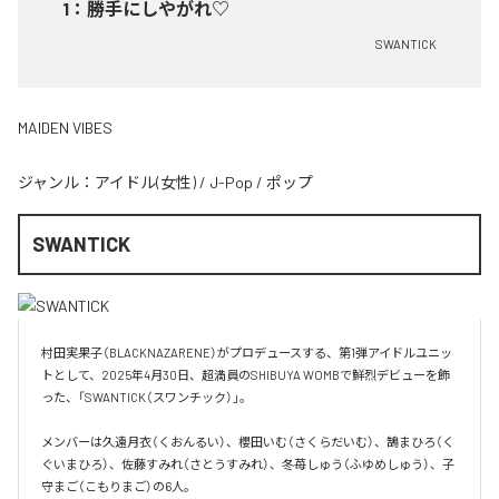
1
：
勝手にしやがれ♡
SWANTICK
MAIDEN VIBES
ジャンル：
アイドル(女性)
/
J-Pop
/
ポップ
SWANTICK
村田実果子（BLACKNAZARENE）がプロデュースする、第1弾アイドルユニッ
トとして、2025年4月30日、超満員のSHIBUYA WOMBで鮮烈デビューを飾
った、「SWANTICK（スワンチック）」。

メンバーは久遠月衣（くおんるい）、櫻田いむ（さくらだいむ）、鵠まひろ（く
ぐいまひろ）、佐藤すみれ（さとうすみれ）、冬苺しゅう（ふゆめしゅう）、子
守まご（こもりまご）の6人。
