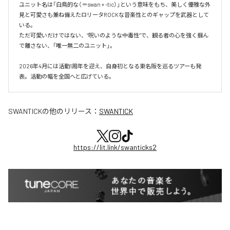
ユニット名は「白鳥的な（＝swan + -tic）」という意味をもち、美しく優雅な外
見と可愛さも兼ね備えたロリータROCKな音楽性とのギャップを武器として
いる。

ただ可愛いだけではない、“呪いのような中毒性”で、観る者の心を強く掴ん
で離さない、「唯一無二のユニット」。

2026年4月には活動1周年を迎え、自身初となる東名阪を巡るツアーも発
表。活動の幅を全国へと広げている。
SWANTICK
の他のリリース：
SWANTICK
https://lit.link/swanticks2