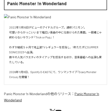
Panic Monster !n Wonderland
2022年11月16日デビューのアイドルグループ。通称"パニモン"。

可愛いからかっこいいまで幅広い楽曲の中に仕掛けられた悪戯。一筋縄じゃ
終わらないサウンド『Trick or Pop』！

わずか結成５ヶ月で地上波TVレギュラーを担当し、1年たたずにSUMMER 
SONIC2023へ出演。

数々の人気バラエティのタイアップを担当するほか、音楽番組への出演も果
たしている。

2026年11月9日、Spotify O-EASTにて、ワンマンライブ『Scary Monster 
Circus』を開催！
Panic Monster !n Wonderland
の他のリリース：
Panic Monster !n
Wonderland