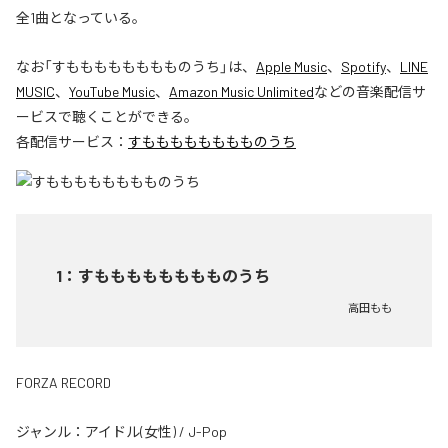
全1曲となっている。
なお「
すもももももももものうち
」は、
Apple Music
、
Spotify
、
LINE
MUSIC
、
YouTube Music
、
Amazon Music Unlimited
などの音楽配信サ
ービスで聴くことができる。
各配信サービス：
すもももももももものうち
1
：
すもももももももものうち
高田もも
FORZA RECORD
ジャンル：
アイドル(女性)
/
J-Pop