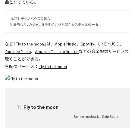
曲となっている。
JAZZとテクノハウスの融合

対局的な2つのジャンルを融合させた新たなスタイルの一曲
なお「
Fly to the moon
」は、
Apple Music
、
Spotify
、
LINE MUSIC
、
YouTube Music
、
Amazon Music Unlimited
などの音楽配信サービスで
聴くことができる。
各配信サービス：
Fly to the moon
1
：
Fly to the moon
Sein-o-matic a.k.a Sein Beatz