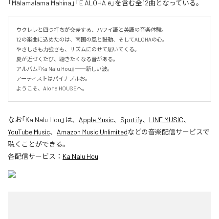
「Mālamalama Mahina」「E ALOHA ē」を含む全12曲となっている。
ウクレレと四つ打ちが交差する、ハワイ語と英語の音楽体験。

12の楽曲に込めたのは、南国の風と鼓動、そしてALOHAの心。

やさしさも力強さも、リズムにのせて届いてくる。

夏が近づくたび、聴きたくなる音がある。

アルバム『Ka Nalu Hou』──新しい波。

アーティストはパイナプルお。

ようこそ、Aloha HOUSEへ。
なお「
Ka Nalu Hou
」は、
Apple Music
、
Spotify
、
LINE MUSIC
、
YouTube Music
、
Amazon Music Unlimited
などの音楽配信サービスで
聴くことができる。
各配信サービス：
Ka Nalu Hou