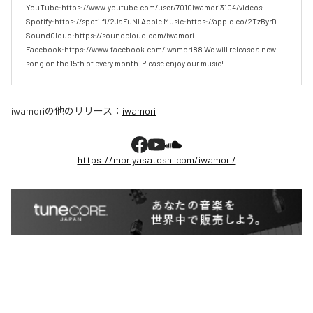
YouTube:https://www.youtube.com/user/7010iwamori3104/videos 
Spotify:https://spoti.fi/2JaFuNl Apple Music:https://apple.co/2TzByrD 
SoundCloud:https://soundcloud.com/iwamori 
Facebook:https://www.facebook.com/iwamori88 We will release a new 
song on the 15th of every month. Please enjoy our music!
iwamori
の他のリリース：
iwamori
https://moriyasatoshi.com/iwamori/