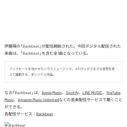
伊藤萌の「Backbeat」が配信開始された。今回デジタル配信された
楽曲は、「Backbeat」を含む全1曲となっている。
バックビートを効かせたハウスミュージック。メロディがさまざな音色を変
えて躍動する、オリジナル作品。
なお「
Backbeat
」は、
Apple Music
、
Spotify
、
LINE MUSIC
、
YouTube
Music
、
Amazon Music Unlimited
などの音楽配信サービスで聴くこと
ができる。
各配信サービス：
Backbeat