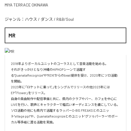
MIYA TERRACE OKINAWA
ジャンル：
ハウス
/
ダンス
/
R&B/Soul
MR
2018年よりボーカルユニットのコーラスとして音楽活動を始める。

それがきっかけとなり沖縄のHIPHOPシーンで活躍す
る"QuanataRecognize"や"REN"からのbeat提供を受け、2020年にソロ活動
を開始。

2023年に「ロケットに乗って」をシングルでリリースの他2023年には
EP「Flower」をリリース。

自身の楽曲制作や配信準備と共に、県内のクラブやバー、カフェを中心に
LIVEを行い、歌声とキャラクターで幅広いオーディエンスを虜にしている。

ソロ活動の他にも県内で活躍するラッパーO-BIS FREAKSとのユニッ
ト"village ppl"や、QuanataRecognizeとのユニット"グソゥパーラー"のボー
カル等多岐に渡る活動を実施。