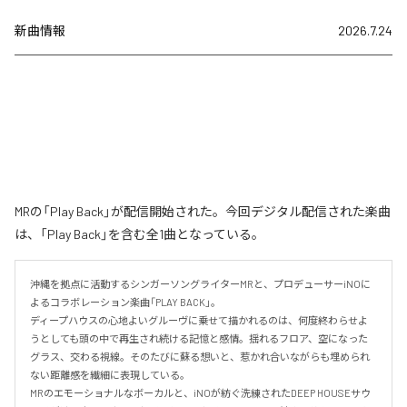
新曲情報
2026.7.24
MRの「Play Back」が配信開始された。今回デジタル配信された楽曲
は、「Play Back」を含む全1曲となっている。
沖縄を拠点に活動するシンガーソングライターMRと、プロデューサーiNOに
よるコラボレーション楽曲「PLAY BACK」。

ディープハウスの心地よいグルーヴに乗せて描かれるのは、何度終わらせよ
うとしても頭の中で再生され続ける記憶と感情。揺れるフロア、空になった
グラス、交わる視線。そのたびに蘇る想いと、惹かれ合いながらも埋められ
ない距離感を繊細に表現している。

MRのエモーショナルなボーカルと、iNOが紡ぐ洗練されたDEEP HOUSEサウ