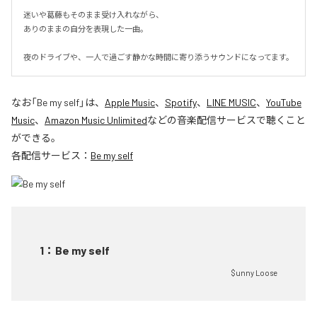
迷いや葛藤もそのまま受け入れながら、

ありのままの自分を表現した一曲。

夜のドライブや、一人で過ごす静かな時間に寄り添うサウンドになってます。
なお「
Be my self
」は、
Apple Music
、
Spotify
、
LINE MUSIC
、
YouTube
Music
、
Amazon Music Unlimited
などの音楽配信サービスで聴くこと
ができる。
各配信サービス：
Be my self
1
：
Be my self
$unny Loose