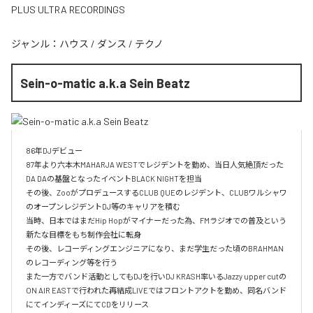
PLUS ULTRA RECORDINGS
ジャンル：
ハウス
/
ダンス
/
テクノ
Sein-o-matic a.k.a Sein Beatz
86年DJデビュー

87年より六本木MAHARJA WESTでレジデントを勤め、当日人気絶頂だった
DA DAの基盤となったイベントBLACK NIGHTを担当

その後、ZooがプロデュースするCLUB QUEのレジデント、CLUBワルシャワ
のオープンレジデントDJ等のキャリアを積む

当時、日本ではまだHip Hopがマイナーだった為、FMラジオでの普及という
新たな目標をもち制作会社に転身

その後、レコーディングエンジニアになり、まだ学生だった頃のBRAHMAN
のレコーディング等を行う

また一方でバンド活動としてもDJを行いDJ KRASH率いるJazzy upper cutの
ON AIR EASTで行われた再結成LIVEではフロントアクトを勤め、同名バンド
にてインディーズにてCDをリリース
