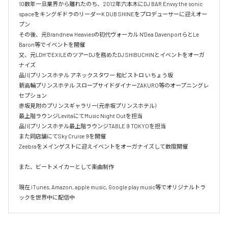
10数年一旦業界から離れたのち、2012年六本木にDJ BAR Envvy the sonic 
spaceをキングギドラのリーダーK DUB SHINEをプロデューサーに迎えオー
プン

その後、元Brandnew Heaviesの初代ヴォーカル N'Dea DavenportらとLe 
Baron等でイベントを開催

又、元LDHでEXILEのツアーDJを務めたDJ SHIBUCHINとイベントをオーガ
ナイズ

品川プリンスホテル アネックスタワー 和ビストロ いちょう坂

新高輪プリンスホテル スロープサイドダイナーZAKURO等のオープニングレ
セプション

赤坂見附のプリンスギャラリー(元赤坂プリンスホテル)

最上階ラウンジLevitaにてMusic Night Outを担当

品川プリンスホテル最上階ラウンジTABLE 9 TOKYOを担当

また同店舗にてSky Cruise 9を開催

Zeebraをメインゲストに迎えイベントをオーガナイズして数度開催

また、ビートメイカーとして楽曲制作

現在 iTunes, Amazon, apple music, Google play music等でオリジナルトラ
ックを世界中に配信中