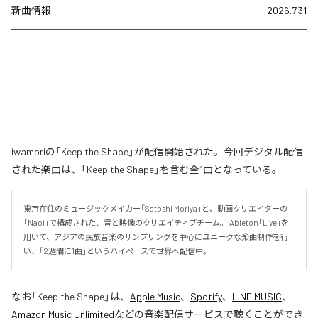
新曲情報
2026.7.31
iwamoriの「Keep the Shape」が配信開始された。今回デジタル配信
された楽曲は、「Keep the Shape」を含む全1曲となっている。
東京在住のミュージックメイカー「Satoshi Moriya」と、動画クリエイターの
「Naoi」で構成された、音と映像のクリエイティブチーム。 Ableton「Live」を
用いて、アジアの民族音楽のサンプリングを中心にユニークな楽曲制作を行
い、「2週間に1曲」というハイペースで世界へ配信中。
なお「
Keep the Shape
」は、
Apple Music
、
Spotify
、
LINE MUSIC
、
Amazon Music Unlimited
などの音楽配信サービスで聴くことができ