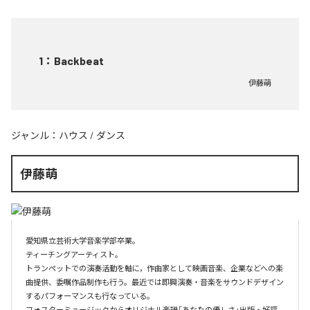
1
：
Backbeat
伊藤萌
ジャンル：
ハウス
/
ダンス
伊藤萌
愛知県立芸術大学音楽学部卒業。

ティーチングアーティスト。

トランペットでの演奏活動を軸に，作曲家として映画音楽、企業などへの楽
曲提供、委嘱作品制作も行う。最近では即興演奏・音楽をサウンドデザイン
するパフォーマンスも行なっている。

フォスターミュージックからオリジナル楽譜「あなたの優しさ」出版・好評