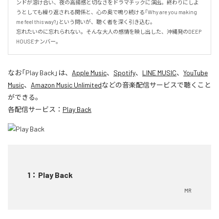
ンドが溶け合い、夜の高揚感と切なさをドラマチックに演出。終わりにしよ
うとしても繰り返される関係と、心の奥で鳴り続ける「Why are you making 
me feel this way?」という問いが、聴く者を深く引き込む。

忘れたいのに忘れられない。そんな大人の感情を映し出した、沖縄発のDEEP 
HOUSEナンバー。
なお「
Play Back
」は、
Apple Music
、
Spotify
、
LINE MUSIC
、
YouTube
Music
、
Amazon Music Unlimited
などの音楽配信サービスで聴くこと
ができる。
各配信サービス：
Play Back
1
：
Play Back
MR