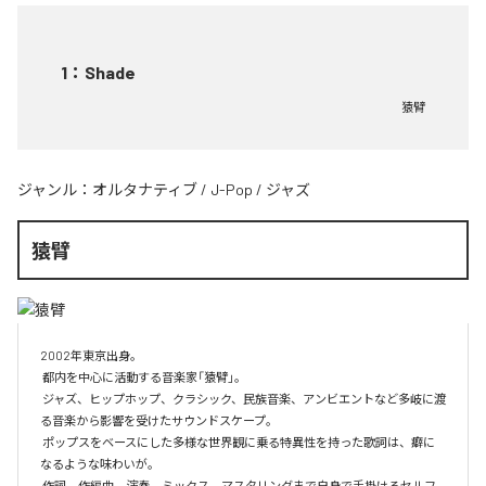
1
：
Shade
猿臂
ジャンル：
オルタナティブ
/
J-Pop
/
ジャズ
猿臂
2002年東京出身。

 都内を中心に活動する音楽家「猿臂」。

 ジャズ、ヒップホップ、クラシック、民族音楽、アンビエントなど多岐に渡
る音楽から影響を受けたサウンドスケープ。

 ポップスをベースにした多様な世界観に乗る特異性を持った歌詞は、癖に
なるような味わいが。

 作詞、作編曲、演奏、ミックス、マスタリングまで自身で手掛けるセルフ