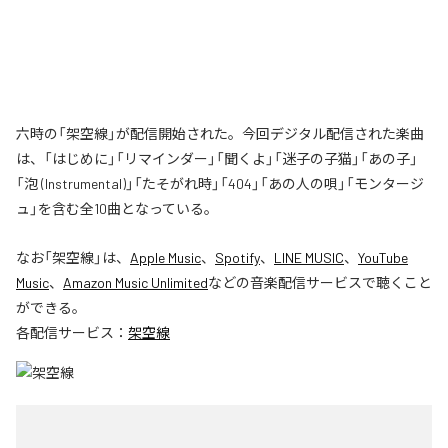
六時の「架空線」が配信開始された。今回デジタル配信された楽曲
は、「はじめに」「リマインダー」「聞くよ」「迷子の子猫」「あの子」
「泡 (Instrumental)」「たそがれ時」「404」「あの人の唄」「モンタージ
ュ」を含む全10曲となっている。
なお「
架空線
」は、
Apple Music
、
Spotify
、
LINE MUSIC
、
YouTube
Music
、
Amazon Music Unlimited
などの音楽配信サービスで聴くこと
ができる。
各配信サービス：
架空線