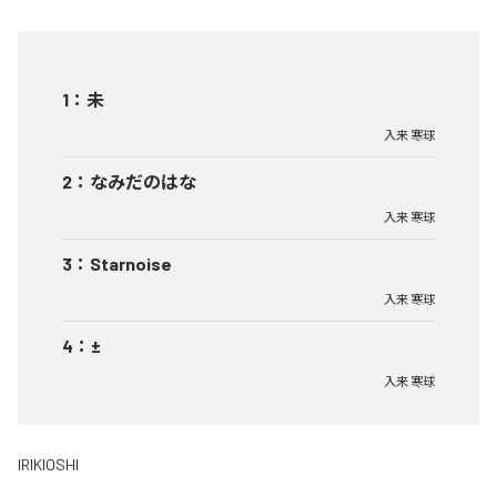
1
：
未
入来 寒球
2
：
なみだのはな
入来 寒球
3
：
Starnoise
入来 寒球
4
：
±
入来 寒球
IRIKIOSHI