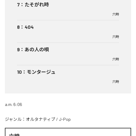
7
：
たそがれ時
六時
8
：
404
六時
9
：
あの人の唄
六時
10
：
モンタージュ
六時
a.m. 6:06
ジャンル：
オルタナティブ
/
J-Pop