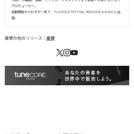
プロデューサー。

活動開始からわずか一年で、FUJI ROCK FESTIVAL のROOKIE A GOGO に出
演。
猿臂
の他のリリース：
猿臂