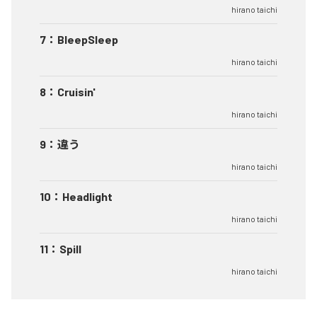
hirano taichi
7
：
BleepSleep
hirano taichi
8
：
Cruisin'
hirano taichi
9
：
違う
hirano taichi
10
：
Headlight
hirano taichi
11
：
Spill
hirano taichi