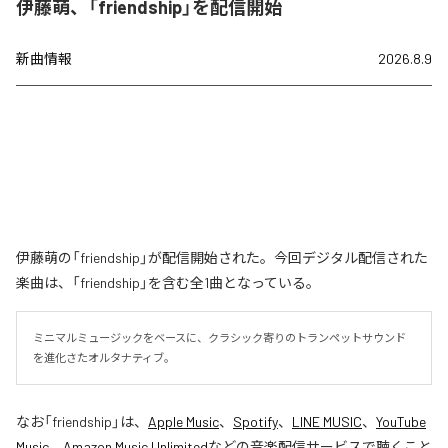
伊藤萌、「friendship」を配信開始
新曲情報
2026.8.9
伊藤萌の「friendship」が配信開始された。今回デジタル配信された
楽曲は、「friendship」を含む全1曲となっている。
ミニマルミュージックをベースに、クラシック寄りのトランペットサウンド
を進化さたオルタナティブ。
なお「
friendship
」は、
Apple Music
、
Spotify
、
LINE MUSIC
、
YouTube
Music
、
Amazon Music Unlimited
などの音楽配信サービスで聴くこと