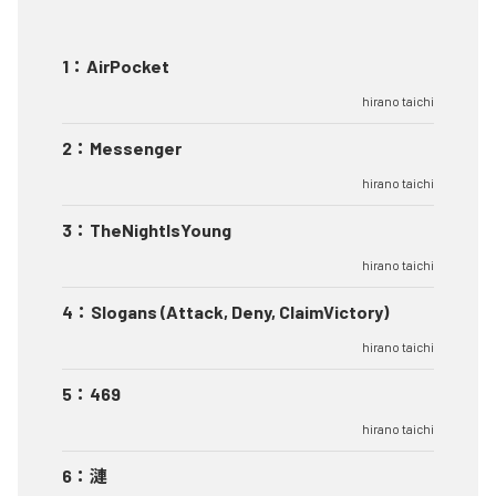
1
：
AirPocket
hirano taichi
2
：
Messenger
hirano taichi
3
：
TheNightIsYoung
hirano taichi
4
：
Slogans (Attack, Deny, ClaimVictory)
hirano taichi
5
：
469
hirano taichi
6
：
漣