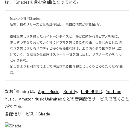
は、「Shade」を含む全1曲となっている。
1stシングル『Shade』。

猿臂、初のリリースとなる当作品は、余白に情感が宿る1曲だ。

繊細な美しさを纏ったハイトーンボイスと、静かに紡がれるピアノを軸に、
少しずつ重なり合っていく音にドラマを感じるこの楽曲。しみじみとした切
なさを感じさせるメロディと儚くも優雅な詩は、より深くその世界を押し広
げていく。なだらかな緩急はストーリー性を醸し出し、リスナーの心をぐっ
と引き込む。

足し算よりも引き算によって演出される世界観にじっくりと浸りたくなる1曲
だ。
なお「
Shade
」は、
Apple Music
、
Spotify
、
LINE MUSIC
、
YouTube
Music
、
Amazon Music Unlimited
などの音楽配信サービスで聴くこと
ができる。
各配信サービス：
Shade