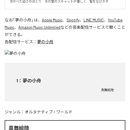
浮かべた幼さのほとり　木の葉のスキャットが優しく　髪をなびかす
なお「
夢の小舟
」は、
Apple Music
、
Spotify
、
LINE MUSIC
、
YouTube
Music
、
Amazon Music Unlimited
などの音楽配信サービスで聴くこと
ができる。
各配信サービス：
夢の小舟
1
：
夢の小舟
真舞絵陸
ジャンル：
オルタナティブ
/
ワールド
真舞絵陸