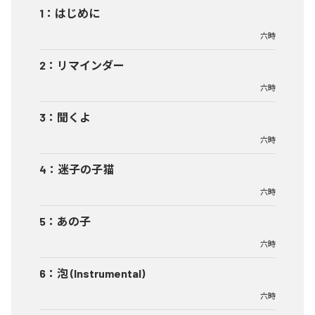
1
：
はじめに
六時
2
：
リマインダー
六時
3
：
聞くよ
六時
4
：
迷子の子猫
六時
5
：
あの子
六時
6
：
泡 (Instrumental)
六時