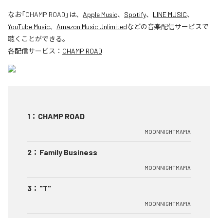
なお「
CHAMP ROAD
」は、
Apple Music
、
Spotify
、
LINE MUSIC
、
YouTube Music
、
Amazon Music Unlimited
などの音楽配信サービスで
聴くことができる。
各配信サービス：
CHAMP ROAD
1
：
CHAMP ROAD
MOONNIGHTMAFIA
2
：
Family Business
MOONNIGHTMAFIA
3
：
"T"
MOONNIGHTMAFIA