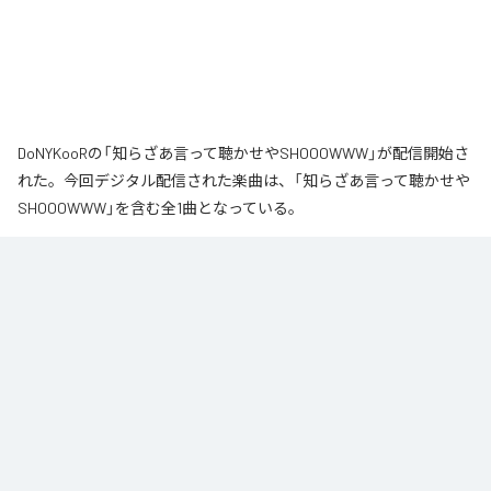
DoNYKooRの「知らざあ言って聴かせやSHOOOWWW」が配信開始さ
れた。今回デジタル配信された楽曲は、「知らざあ言って聴かせや
SHOOOWWW」を含む全1曲となっている。
なお「
知らざあ言って聴かせやSHOOOWWW
」は、
Apple Music
、
Spotify
、
LINE MUSIC
、
YouTube Music
、
Amazon Music Unlimited
など
の音楽配信サービスで聴くことができる。
各配信サービス：
知らざあ言って聴かせやSHOOOWWW
1
：
知らざあ言って聴かせやSHOOOWWW