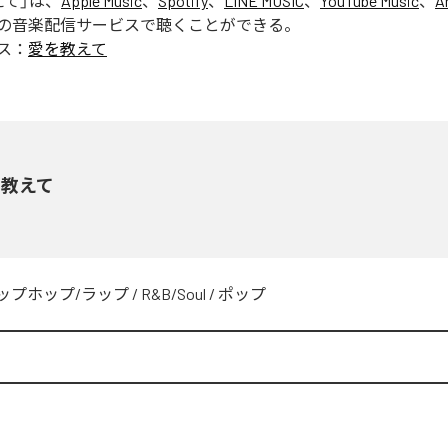
えて
」は、
Apple Music
、
Spotify
、
LINE MUSIC
、
YouTube Music
、
A
の音楽配信サービスで聴くことができる。
ス：
愛を教えて
を教えて
ップホップ/ラップ
/
R&B/Soul
/
ポップ