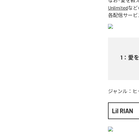
なお「
愛を教
Unlimited
など
各配信サービ
1
：
愛
ジャンル：
ヒ
Lil RIAN