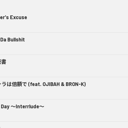
er's Excuse
Da Bullshit
歴書
ラは倍額で (feat. OJIBAH & BRON-K)
 Day ～Interrlude～