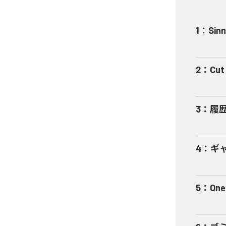
1
：
Sinn
2
：
Cut 
3
：
履
4
：
ギャ
5
：
One