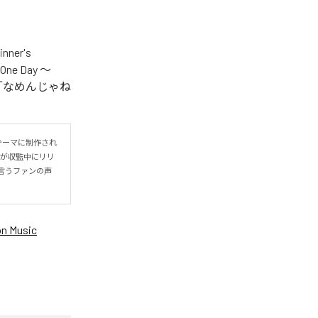
er's
One Day ～
.V.S.」「なめんじゃね
をテーマに制作され
IYOが収監中にリリ
言うファンの声
n Music