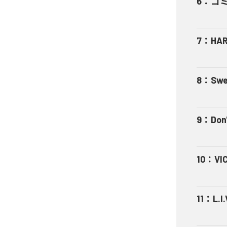
6
：
ゴ
7
：
HA
8
：
Swe
9
：
Don'
10
：
VI
11
：
L.I.