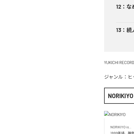
12
：
な
13
：
続
YUKICHI RECOR
ジャンル：
ヒ
NORIKIYO
NORIKIYO is...　 
1999年頃、神奈