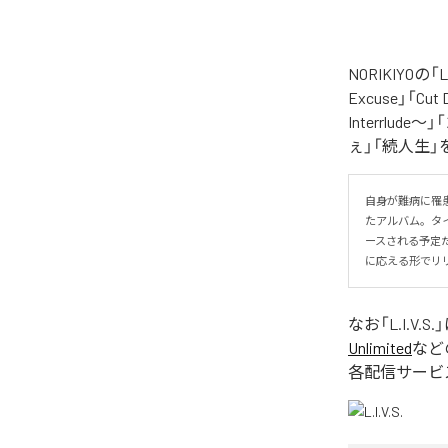
NORIKIYO
Excuse」「Cut
Interrlude～」
ぇ」「続人生」
自身が難病に罹患し
たアルバム。タイトル
ースされる予定
に応える形でリ
なお「
L.I.V.S.
Unlimited
など
各配信サービ