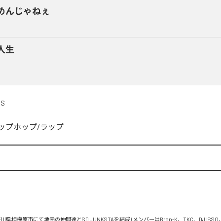
めんじゃねぇ
人生
DS
ップホップ/ラップ


川県相模原市にて地元の仲間達とSD JUNKSTAを結成 (メンバーはBron-K、TKC、DJ ISSO