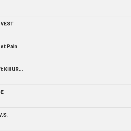
ミ
RVEST
et Pain
t Kill UR...
CE
V.S.