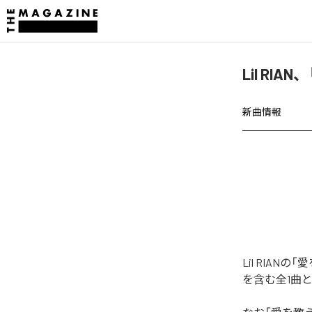
Lil RI
新曲情報
Lil RIA
を含む全1曲