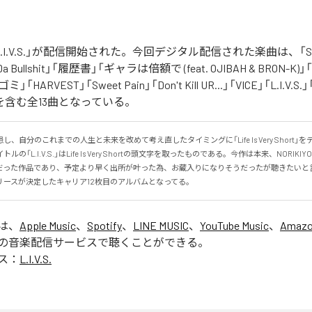
の「L.I.V.S.」が配信開始された。今回デジタル配信された楽曲は、「Sinn
 Da Bullshit」「履歴書」「ギャラは倍額で (feat. OJIBAH & BRON-K)」「
「ゴミ」「HARVEST」「Sweet Pain」「Don't Kill UR...」「VICE」「L.I
を含む全13曲となっている。
、自分のこれまでの人生と未来を改めて考え直したタイミングに「Life Is Very Short」
の「L.I.V.S.」はLife Is Very Shortの頭文字を取ったものである。今作は本来、NORIK
だった作品であり、予定より早く出所が叶った為、お蔵入りになりそうだったが聴きたいと
リースが決定したキャリア12枚目のアルバムとなってる。
」は、
Apple Music
、
Spotify
、
LINE MUSIC
、
YouTube Music
、
Amazo
の音楽配信サービスで聴くことができる。
ス：
L.I.V.S.