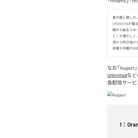
「Minamo」
夏の風と癒しのノ
ORANCHAが贈
朝から始まりゆっ
どこか懐かしく
窓から吹き抜け
読書や作業のお
なお「
Augast
Unlimited
など
各配信サービ
1
：
Ora