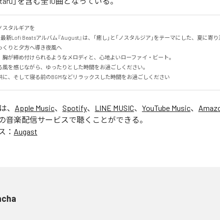
「Hotaru」を含む全10曲となっている。
スタルギアを

る最新Lofi Beatsアルバム『August』は、「癒し」と「ノスタルジア」をテーマにした、夏に寄り添
くりと夕方へ導き夜風へ

、胸が締め付けられるようなメロディと、心地よいローファイ・ビート。

る風を感じながら、ゆったりとした時間をお過ごしください。

供に、そして寝る前のBGMなどリラックスした時間をお過ごしください
」は、
Apple Music
、
Spotify
、
LINE MUSIC
、
YouTube Music
、
Amazo
の音楽配信サービスで聴くことができる。
ス：
Augast
ncha