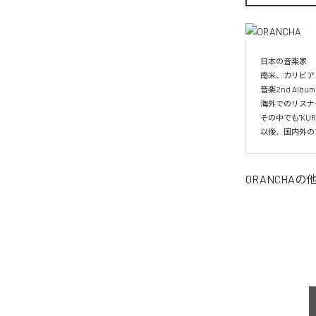
日本の音楽家

南米、カリビア
音楽2nd Albu
海外でのリスナー
その中でも"KUR
以後、国内外の
ORANCHA
の