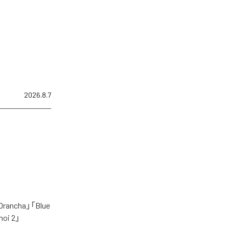
2026.8.7
cha」「Blue
oi 2」