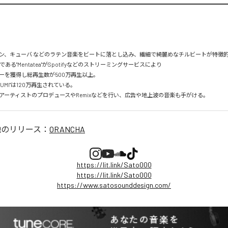
ン、キューバ などのラテン音楽をビートに落とし込み、繊細で綺麗めなチルビートが特徴的。
mである"Mentatea"がSpotifyなどのストリーミングサービスにより

を獲得し総再生数が500万再生以上。

UMI"は120万再生されている。

アーティストのプロデュースやRemixなどを行い、広告や地上波の音楽も手がける。
他のリリース：
ORANCHA
https://lit.link/Sato000
https://lit.link/Sato000
https://www.satosounddesign.com/