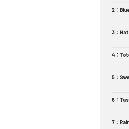
2
：
Blu
3
：
Nat
4
：
Tot
5
：
Swe
6
：
Tas
7
：
Rai