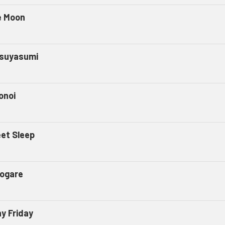
e Moon
suyasumi
onoi
et Sleep
ogare
ny Friday