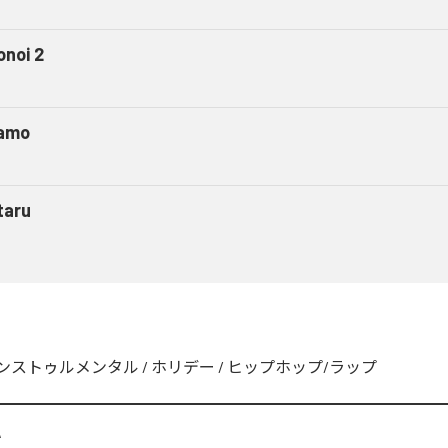
onoi 2
amo
taru
ンストゥルメンタル
/
ホリデー
/
ヒップホップ/ラップ
A