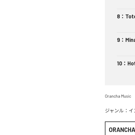
8
：
Tot
9
：
Min
10
：
Ho
Orancha Music
ジャンル：
イ
ORANCH