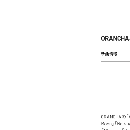
ORANCH
新曲情報
ORANCHAの
Moon」「Natsuy