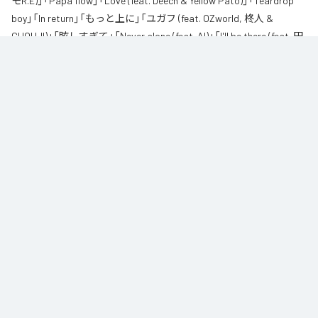
モR.E)」「Papa flow」「Love (feat. Deech & Yellow Pato)」「Teardrop
boy」「In return」「もっと上に」「ユガフ (feat. OZworld, 柊人 &
CHOUJI)」「眩しすぎて」「Never alone (feat. AI)」「I'll be there (feat. 田
我流)」を含む全11曲となっている。
なお「
紅碧
」は、
Apple Music
、
Spotify
、
LINE MUSIC
、
YouTube
Music
、
Amazon Music Unlimited
などの音楽配信サービスで聴くこと
ができる。
各配信サービス：
紅碧
1
：
Red and Blue
CHICO CARLITO
2
：
Broadcasting (feat. 柊人 & ジェロニモR.E)
CHICO CARLITO