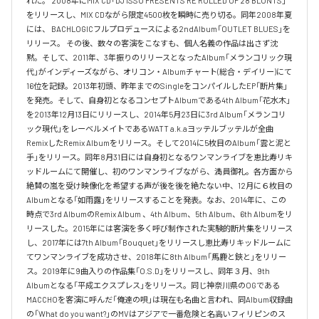
れた。 2008年にMIX CD「DJ ISSO PRESENTS RE ROLLED UP 28 BLUNTS」 
をリリースし、MIX CDながら限定4500枚を瞬時に売り切る。同年2008年夏
には、 BACHLOGICフルプロデュースによる2ndAlbum「OUTLET BLUES」を
リリース。 その後、数々の客演をこなすも、個人名義の作品は出さず沈
黙。そして、2011年、3年振りのリリースとなったAlbum「メランコリック現
代」がインディーズながら、オリコン・Albumチャート(総合・デイリー)にて
16位を記録。2013年初頭、昨年までのSingleをコンパイルしたEP「断片集」
を発売。そして、自身初となるコンセプトAlbumである4th Album「花水木」
を2013年12月13日にリリースし、2014年5月23日に3rd Album「メランコリ
ック現代」をレーベルメイトであるWATT a.k.aヨッテルブッテルが全曲
RemixしたRemix Albumをリリース。そして2014に5枚目のAlbum「雲と泥と
手」をリリース。同年8月31日には自身初となるワンマンライブを恵比寿リキ
ッドルームにて開催し、初のワンマンライブながら、満員御礼。各方面から
絶賛の嵐を受け映像化を希望する声が後を後を絶たない中、12月に６枚目の
Albumとなる「如雨露」をリリースすることを発表。なお、2014年に、この
時点で3rd AlbumのRemix Album 、4th Album、5th Album、6th Albumをリ
リースした。2015年には客演を多く呼び制作された実験的断片集をリリース
し、2017年には7th Album「Bouquet」をリリースし恵比寿リキッドルームに
てワンマンライブを成功させ、2018年に8th Album「馬鹿と鋏と」をリリー
ス。2019年に9曲入りの作品集「O.S.D」をリリースし、同年３月、9th 
Albumとなる「平成エクスプレス」をリリース。同じ神奈川県のOGである
MACCHOを客演に呼んだ「俺達の唄」は現在も名曲と言われ、同Album収録曲
の「What do you want?」のMVはアジアで一番危険と名高いフィリピンのス