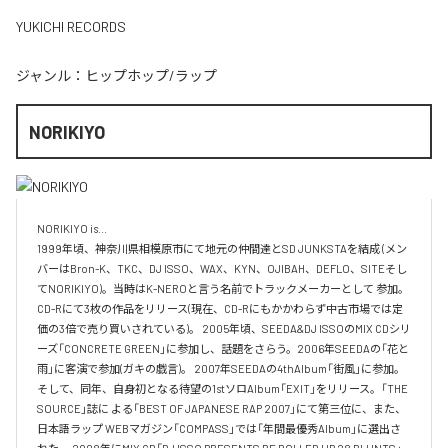
YUKICHI RECORDS
ジャンル：
ヒップホップ/ラップ
NORIKIYO
NORIKIYO is...　 

1999年頃、神奈川県相模原市にて地元の仲間達とSD JUNKSTAを結成 (メン
バーはBron-K、TKC、DJ ISSO、WAX、KYN、OJIBAH、DEFLO、SITEそし
てNORIKIYO)。当時はK-NEROと言う名前でトラックメーカーとして 参加。
CD-Rにて3枚の作品をリリース(現在、CD-Rにもかかわらず中古市場では定
価の3倍で売り買いされている)。 2005年頃、SEEDA&DJ ISSOのMIX CDシリ
ーズ「CONCRETE GREEN」に参加し、話題をさらう。2006年SEEDAの「花と
雨」に客演で参加(ガキの戯言)。 2007年SEEDAの4thAlbum「街風」に参加。
そして、同年、自身初となる待望の1stソロAlbum「EXIT」をリリース。「THE 
SOURCE」誌に よる「BEST OF JAPANESE RAP 2007」にて第三位に、また、
日本語ラップ WEBマガジン「COMPASS」では「年間最優秀Album」に選出さ