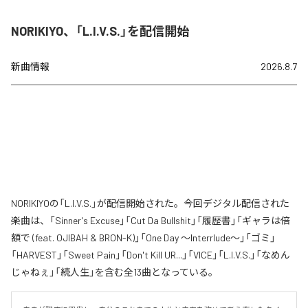
NORIKIYO、「L.I.V.S.」を配信開始
新曲情報
2026.8.7
NORIKIYOの「L.I.V.S.」が配信開始された。今回デジタル配信された
楽曲は、「Sinner's Excuse」「Cut Da Bullshit」「履歴書」「ギャラは倍
額で (feat. OJIBAH & BRON-K)」「One Day ～Interrlude～」「ゴミ」
「HARVEST」「Sweet Pain」「Don't Kill UR...」「VICE」「L.I.V.S.」「なめん
じゃねぇ」「続人生」を含む全13曲となっている。