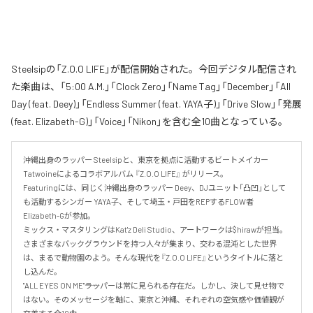
Steelsipの「Z.O.O LIFE」が配信開始された。今回デジタル配信され
た楽曲は、「5:00 A.M.」「Clock Zero」「Name Tag」「December」「All
Day (feat. Deey)」「Endless Summer (feat. YAYA子)」「Drive Slow」「発展
(feat. Elizabeth-G)」「Voice」「Nikon」を含む全10曲となっている。
沖縄出身のラッパー Steelsipと、東京を拠点に活動するビートメイカー 
Tatwoineによるコラボアルバム 『Z.O.O LIFE』 がリリース。

Featuringには、同じく沖縄出身のラッパー Deey、DJユニット「凸凹」として
も活動するシンガー YAYA子、そして埼玉・戸田をREPするFLOW者 
Elizabeth-Gが参加。

ミックス・マスタリングはKat'z Deli Studio、アートワークは$hirawが担当。

さまざまなバックグラウンドを持つ人々が集まり、交わる混沌とした世界
は、まるで動物園のよう。そんな現代を『Z.O.O LIFE』というタイトルに落と
し込んだ。

"ALL EYES ON ME"――ラッパーは常に見られる存在だ。しかし、決して見せ物で
はない。そのメッセージを軸に、東京と沖縄、それぞれの空気感や価値観が