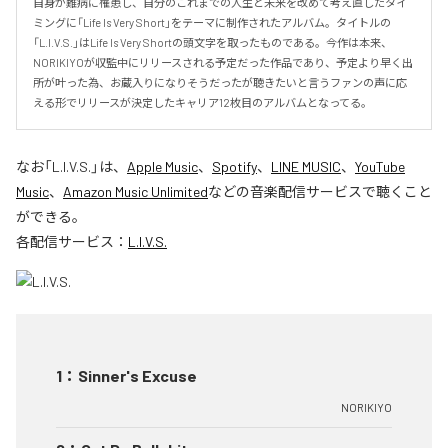
自身が難病に罹患し、自分のこれまでの人生と未来を改めて考え直したタイ
ミングに「Life Is Very Short」をテーマに制作されたアルバム。タイトルの
「L.I.V.S.」はLife Is Very Shortの頭文字を取ったものである。今作は本来、
NORIKIYOが収監中にリリースされる予定だった作品であり、予定より早く出
所が叶った為、お蔵入りになりそうだったが聴きたいと言うファンの声に応
える形でリリースが決定したキャリア12枚目のアルバムとなってる。
なお「
L.I.V.S.
」は、
Apple Music
、
Spotify
、
LINE MUSIC
、
YouTube
Music
、
Amazon Music Unlimited
などの音楽配信サービスで聴くこと
ができる。
各配信サービス：
L.I.V.S.
1
：
Sinner's Excuse
NORIKIYO