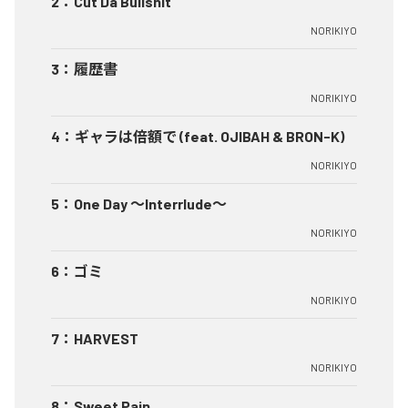
2
：
Cut Da Bullshit
NORIKIYO
3
：
履歴書
NORIKIYO
4
：
ギャラは倍額で (feat. OJIBAH & BRON-K)
NORIKIYO
5
：
One Day ～Interrlude～
NORIKIYO
6
：
ゴミ
NORIKIYO
7
：
HARVEST
NORIKIYO
8
：
Sweet Pain