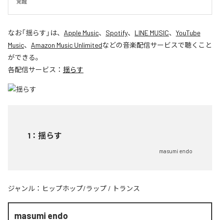
覚醒
なお「
揺らす
」は、
Apple Music
、
Spotify
、
LINE MUSIC
、
YouTube
Music
、
Amazon Music Unlimited
などの音楽配信サービスで聴くこと
ができる。
各配信サービス：
揺らす
1
：
揺らす
masumi endo
ジャンル：
ヒップホップ/ラップ
/
トランス
masumi endo