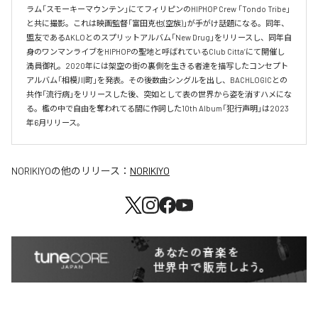
ラム「スモーキーマウンテン」にてフィリピンのHIPHOP Crew 「Tondo Tribe」
と共に撮影。これは映画監督「富田克也(空族)」が手がけ話題になる。同年、
盟友であるAKLOとのスプリットアルバム「New Drug」をリリースし、同年自
身のワンマンライブをHIPHOPの聖地と呼ばれているClub Citta’にて開催し
満員御礼。2020年には架空の街の裏側を生きる者達を描写したコンセプト
アルバム「相模川町」を発表。その後数曲シングルを出し、BACHLOGICとの
共作「流行病」をリリースした後、突如として表の世界から姿を消すハメにな
る。檻の中で自由を奪われてる間に作詞した10th Album「犯行声明」は2023
年6月リリース。
NORIKIYO
の他のリリース：
NORIKIYO