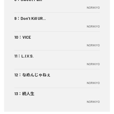
NORIKIYO
9
：
Don't Kill UR...
NORIKIYO
10
：
VICE
NORIKIYO
11
：
L.I.V.S.
NORIKIYO
12
：
なめんじゃねぇ
NORIKIYO
13
：
続人生
NORIKIYO