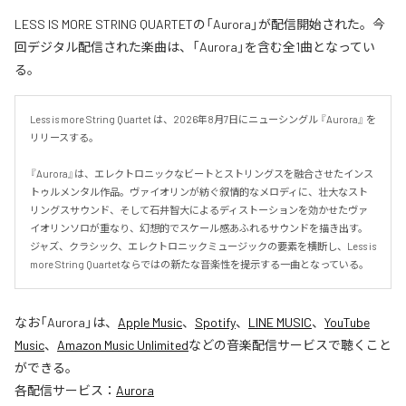
LESS IS MORE STRING QUARTETの「Aurora」が配信開始された。今
回デジタル配信された楽曲は、「Aurora」を含む全1曲となってい
る。
Less is more String Quartet は、2026年8月7日にニューシングル 『Aurora』 を
リリースする。

『Aurora』は、エレクトロニックなビートとストリングスを融合させたインス
トゥルメンタル作品。ヴァイオリンが紡ぐ叙情的なメロディに、壮大なスト
リングスサウンド、そして石井智大によるディストーションを効かせたヴァ
イオリンソロが重なり、幻想的でスケール感あふれるサウンドを描き出す。
ジャズ、クラシック、エレクトロニックミュージックの要素を横断し、Less is 
more String Quartetならではの新たな音楽性を提示する一曲となっている。
なお「
Aurora
」は、
Apple Music
、
Spotify
、
LINE MUSIC
、
YouTube
Music
、
Amazon Music Unlimited
などの音楽配信サービスで聴くこと
ができる。
各配信サービス：
Aurora