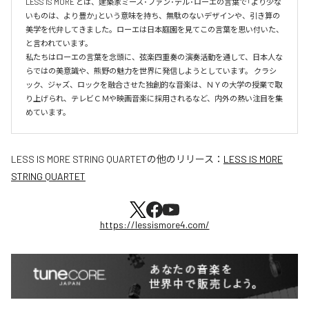
LESS IS MORE とは、建築家ミース･ファン･デル･ローエの言葉で「より少な
いものは、より豊か」という意味を持ち、無駄のないデザインや、引き算の
美学を代弁してきました。ローエは日本庭園を見てこの言葉を思い付いた、
と言われています。

私たちはローエの言葉を念頭に、弦楽四重奏の演奏活動を通して、日本人な
らではの美意識や、熊野の魅力を世界に発信しようとしています。 クラシ
ック、ジャズ、ロックを融合させた独創的な音楽は、ＮＹの大学の授業で取
り上げられ、テレビＣＭや映画音楽に採用されるなど、内外の熱い注目を集
めています。
LESS IS MORE STRING QUARTET
の他のリリース：
LESS IS MORE
STRING QUARTET
https://lessismore4.com/