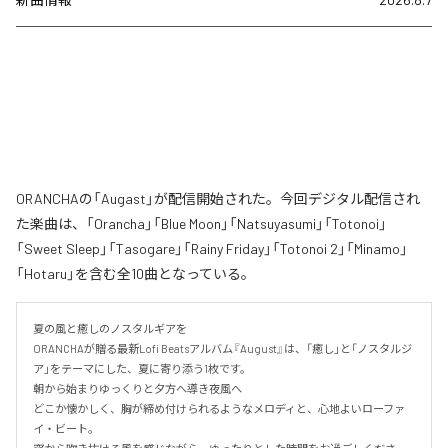
ORANCHAの「Augast」が配信開始された。今回デジタル配信され
た楽曲は、「Orancha」「Blue Moon」「Natsuyasumi」「Totonoi」
「Sweet Sleep」「Tasogare」「Rainy Friday」「Totonoi 2」「Minamo」
「Hotaru」を含む全10曲となっている。
夏の風と癒しのノスタルギアを

ORANCHAが贈る最新Lofi Beatsアルバム『August』は、「癒し」と「ノスタルジ
ア」をテーマにした、夏に寄り添う1枚です。

朝から始まりゆっくりと夕方へ導き夜風へ

どこか懐かしく、胸が締め付けられるようなメロディと、心地よいローファ
イ・ビート。
