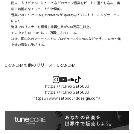
南米、カリビアン、キューバ などのラテン音楽をビートに落とし込み、繊
細で綺麗めなチルビートが特徴的。

音楽2nd Albumである"Mentatea"がSpotifyなどのストリーミングサービス
により

海外でのリスナーを獲得し総再生数が500万再生以上。

その中でも"KURUMI"は120万再生されている。

以後、国内外のアーティストのプロデュースやRemixなどを行い、広告や地
上波の音楽も手がける。
ORANCHA
の他のリリース：
ORANCHA
https://lit.link/Sato000
https://lit.link/Sato000
https://www.satosounddesign.com/