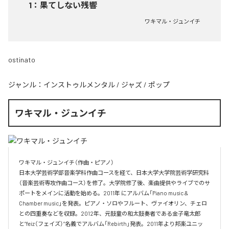
1
：
果てしない残響
ワキマル・ジュンイチ
ostinato
ジャンル：
インストゥルメンタル
/
ジャズ
/
ポップ
ワキマル・ジュンイチ
ワキマル・ジュンイチ（作曲・ピアノ）

日本大学芸術学部音楽学科作曲コースを経て、日本大学大学院芸術学研究科
（音楽芸術専攻作曲コース）を修了。大学院修了後、楽曲提供やライブでのサ
ポートをメインに活動を始める。2011年 にアルバム「Piano music & 
Chamber music」を発表。ピアノ・ソロやフルート、ヴァイオリン、チェロ
との四重奏などを収録。2012年、元鼓童の和太鼓奏者である金子竜太郎 
と”feiz（フェイズ）”名義でアルバム「Rebirth」発表。2011年より邦楽ユニッ