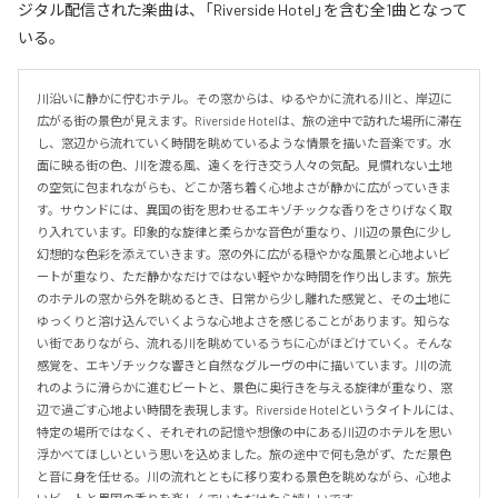
ジタル配信された楽曲は、「Riverside Hotel」を含む全1曲となって
いる。
川沿いに静かに佇むホテル。その窓からは、ゆるやかに流れる川と、岸辺に
広がる街の景色が見えます。Riverside Hotelは、旅の途中で訪れた場所に滞在
し、窓辺から流れていく時間を眺めているような情景を描いた音楽です。水
面に映る街の色、川を渡る風、遠くを行き交う人々の気配。見慣れない土地
の空気に包まれながらも、どこか落ち着く心地よさが静かに広がっていきま
す。サウンドには、異国の街を思わせるエキゾチックな香りをさりげなく取
り入れています。印象的な旋律と柔らかな音色が重なり、川辺の景色に少し
幻想的な色彩を添えていきます。窓の外に広がる穏やかな風景と心地よいビ
ートが重なり、ただ静かなだけではない軽やかな時間を作り出します。旅先
のホテルの窓から外を眺めるとき、日常から少し離れた感覚と、その土地に
ゆっくりと溶け込んでいくような心地よさを感じることがあります。知らな
い街でありながら、流れる川を眺めているうちに心がほどけていく。そんな
感覚を、エキゾチックな響きと自然なグルーヴの中に描いています。川の流
れのように滑らかに進むビートと、景色に奥行きを与える旋律が重なり、窓
辺で過ごす心地よい時間を表現します。Riverside Hotelというタイトルには、
特定の場所ではなく、それぞれの記憶や想像の中にある川辺のホテルを思い
浮かべてほしいという思いを込めました。旅の途中で何も急がず、ただ景色
と音に身を任せる。川の流れとともに移り変わる景色を眺めながら、心地よ