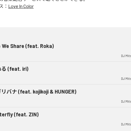
ス：
Love In Color
 We Share (feat. Roka)
DJ Mit
 (feat. iri)
DJ Mit
バナ (feat. kojikoji & HUNGER)
DJ Mit
terfly (feat. ZIN)
DJ Mit