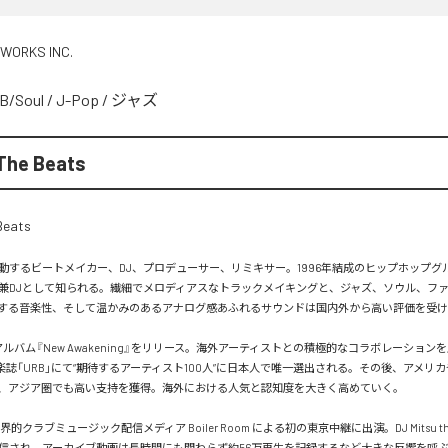
 WORKS INC.
B/Soul
/
J-Pop
/
ジャズ
The Beats
するビートメイカー、DJ、プロデューサー、リミキサー。1996年結成のヒップホップグループ
兼DJとして知られる。繊細でメロディアスなトラックメイキングと、ジャズ、ソウル、フ
する音楽性、そして温かみのあるアナログ感あふれるサウンドは国内外から高い評価を受け
アルバム『New Awakening』をリリース。海外アーティストとの積極的なコラボレーションを
音楽誌「URB」にて“期待するアーティスト100人”に日本人で唯一選出される。その後、アメリ
、アジア圏でも高い支持を獲得。海外における人気と認知度を大きく高めていく。

界的クラブミュージック配信メディア Boiler Room による初の東京中継に出演。DJ Mitsu the
信され、アーカイブ動画は長時間にも関わらず約56万再生を記録するなど大きな反響を呼ぶ