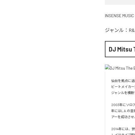
INSENSE MUSIC
ジャンル：
R&
DJ Mitsu 
仙台を拠点に活動
ビートメイカー
ジャンルを横断
2003年にソロ
年にはL.A.の
アーを成功させ
2014年には、世
レイはライブ配