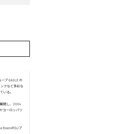
 GAGLE の
ァンクなど多彩な
ている。

展開し、2004
カやヨーロッパツ
 BeatsのDJプ
。
