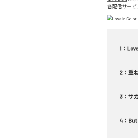
各配信サービ
1
：
Love
2
：
重ねる
3
：
サガリ
4
：
But