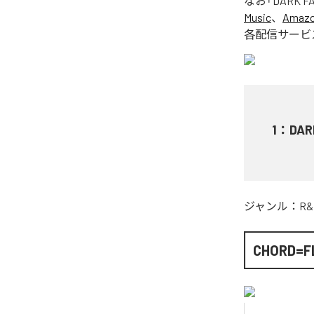
なお「
DARK FAN
Music
、
Amazon
各配信サービ
1
：
DAR
ジャンル：
R&
CHORD=F