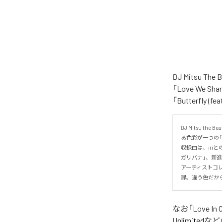
DJ Mitsu 
「Love We Shar
「Butterfly
DJ Mitsu
る色彩が一つの「Lo
収録曲は、iriと
ガリバナ」、新進気
アーティストコレク
録。違う色だから
なお「
Love In 
Unlimited
など