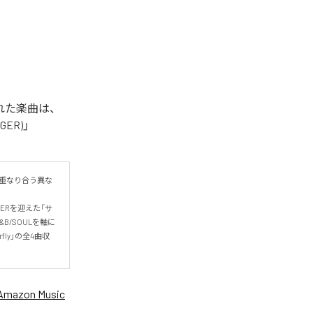
信された楽曲は、
NGER)」
現が重なり合う異な
GERを迎えた「サ
B/SOULを軸に
fly」の全4曲収
Amazon Music