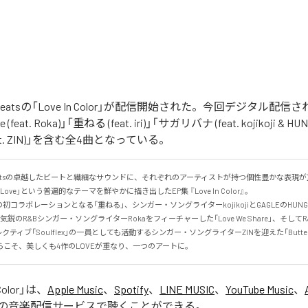
The Beatsの「Love In Color」が配信開始された。今回デジタル配
e (feat. Roka)」「重ねる (feat. iri)」「サガリバナ (feat. kojikoji & HU
 (feat. ZIN)」を含む全4曲となっている。
 the Beatsの卓越したビートと繊細なサウンドに、それぞれのアーティストが持つ個性豊かな表
ve」という普遍的なテーマを鮮やかに描き出したEP集 『Love In Color』。

の初コラボレーションとなる「重ねる」、シンガー・ソングライターkojikojiとGAGLEのHUN
鋭のR&Bシンガー・ソングライターRokaをフィーチャーした「Love We Share」、そしてR&
ティブ「Soulflex」の一員としても活動するシンガー・ソングライターZINを迎えた「Butter
こそ、美しくも4作のLOVEが重なり、一つのアートに。
Color
」は、
Apple Music
、
Spotify
、
LINE MUSIC
、
YouTube Music
、
の音楽配信サービスで聴くことができる。