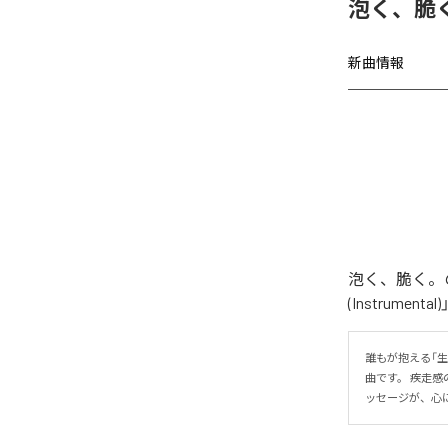
泡く、脆く
新曲情報
泡く、脆く。の
(Instrume
誰もが抱える「
曲です。 疾走
ッセージが、心