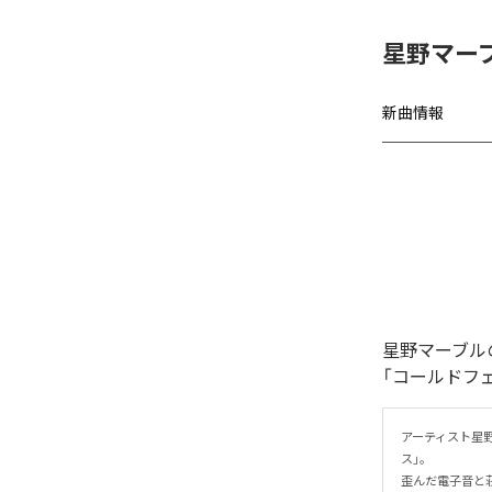
星野マー
新曲情報
星野マーブル
「コールドフ
アーティスト星
ス」。

歪んだ電子音と