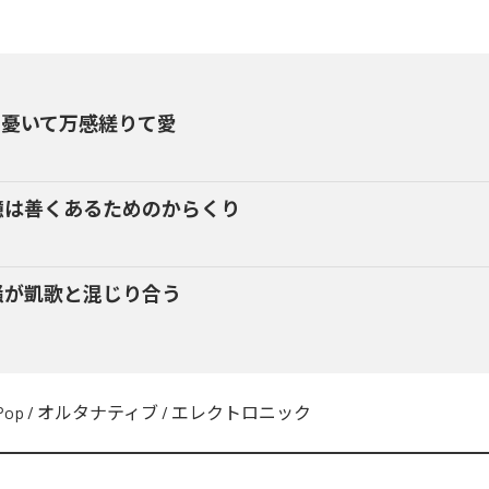
を憂いて万感縒りて愛
憶は善くあるためのからくり
騒が凱歌と混じり合う
Pop
/
オルタナティブ
/
エレクトロニック