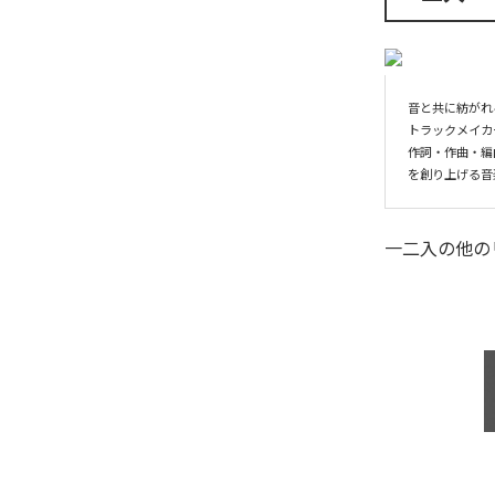
音と共に紡がれ
トラックメイカ
作詞・作曲・編
を創り上げる音
一二入
の他の