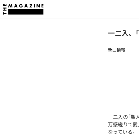
一二入、
新曲情報
一二入の「聖
万感縒りて愛
なっている。