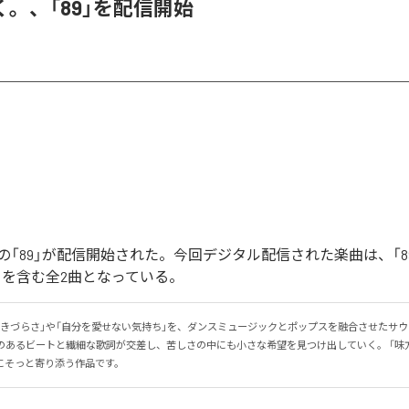
。、「89」を配信開始
「89」が配信開始された。今回デジタル配信された楽曲は、「89」
ntal)」を含む全2曲となっている。
生きづらさ」や「自分を愛せない気持ち」を、ダンスミュージックとポップスを融合させたサ
感のあるビートと繊細な歌詞が交差し、苦しさの中にも小さな希望を見つけ出していく。 「味
にそっと寄り添う作品です。