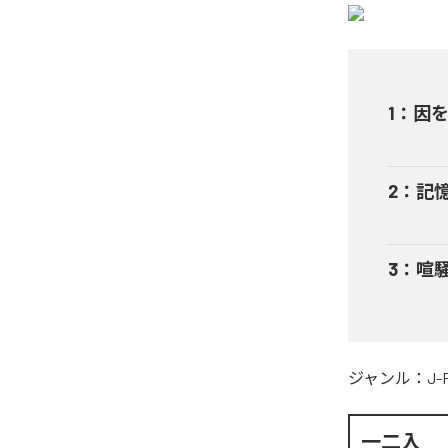
1
：
因
2
：
記
3
：
喧
ジャンル：
J-
一二入