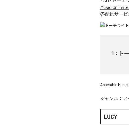
なお「
トーチ
Music Unlimite
各配信サービ
1
：
ト
Assemble Music
ジャンル：
ア
LUCY