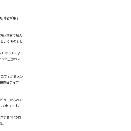
の応募者が集ま
強い意志で加入
Yという名のもと
バンドセットによ
なった圧巻のス
マコフィが新メン
お披露目ライブ」
定。 デビューからわず
て走り出す。

する“今”のロ
。
