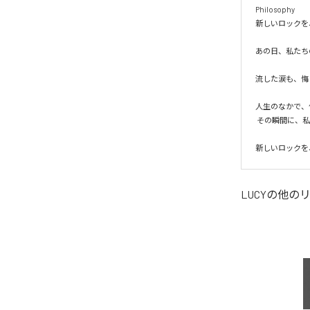
Philosophy

新しいロックを
あの日、私たち
流した涙も、悔
人生のなかで、
 その瞬間に、私たちの中で再びロックの音が鳴り響く。

新しいロックを
LUCY
の他の