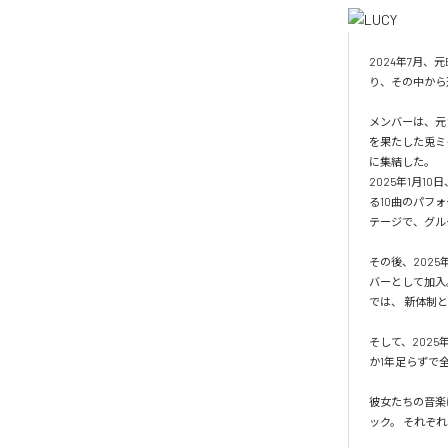
2024年7月
り、その中から選
メンバーは、元
を果たした兎ミ
に集結した。

2025年1月1
る10曲のパフ
テージで、グル
その後、202
バーとして加入。
では、 新体制
そして、2025年1
か1年足らずで
彼女たちの音楽
ック。 それぞ