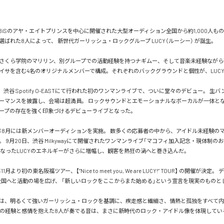
、元BiSのアヤ・エイトプリンスを中心に開催された大型オーディション全国から約1,000人も
ばれた8人によって、 新世代ガーリッシュ・ロックグループ LUCY（ルーシー） が誕生。

さくら学院のマリリン、別グループでの活動経験を持つナギムー、そして音楽未経験ながら
イサを含む4名のオリジナルメンバーで構成。それぞれのバックグラウンドと個性が、LUC
0日、渋谷 Spotify O-EASTにて行われた初のワンマンライブで、ついに堂々のデビュー。 生
ォーマンスを披露し、会場は超満員。 ロックサウンドとエモーショナルなボーカルが一体と
ープの存在を強く印象づけるデビューライブとなった。

5年8月には新メンバーオーディションを実施。 数多くの応募者の中から、アイドル未経験の
 9月20日、渋谷 Milkywayにて開催されたワンマンライブ「マコフィ加入記念・現体制の
となったLUCYのエネルギーがさらに増幅し、観客を熱狂の渦へと巻き込んだ。

1月より初の東名阪福ツアー、【“Nice to meet you, We are LUCY!” TOUR】 の開催が決
全国へと活動の場を広げ、 「新しいロックをここからまた始める」という宣言を現実のものとし
は、明るくて強いガーリッシュ・ロックを基調に、疾走感と繊細さ、情熱と孤独をすべて内包
れの経験と感情を抱えた8人が奏でる音は、まさに新時代のロック・アイドル像を体現している