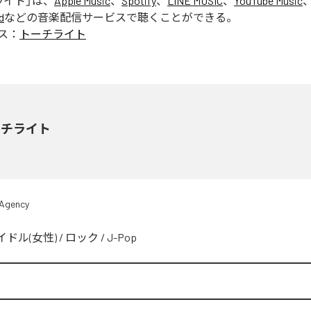
ライト
」は、
Apple Music
、
Spotify
、
LINE MUSIC
、
YouTube Music
d
などの音楽配信サービスで聴くことができる。
ス：
トーチライト
ーチライト
 Agency
イドル(女性)
/
ロック
/
J-Pop