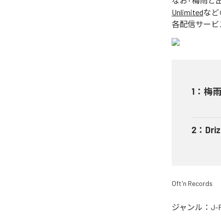
なお「
梅雨と
Unlimited
など
各配信サービ
1
：
梅
2
：
Dri
Oft'n Records
ジャンル：
J-