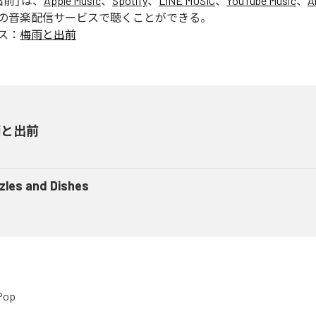
出前
」は、
Apple Music
、
Spotify
、
LINE MUSIC
、
YouTube Music
、
A
の音楽配信サービスで聴くことができる。
ス：
梅雨と出前
雨と出前
zzles and Dishes
Pop