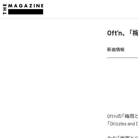
Oft’n
新曲情報
Oft’nの「
「Drizzles