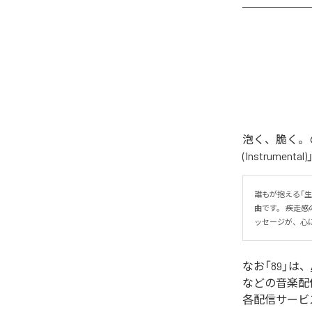
泡く、脆く。の
(Instrume
誰もが抱える「
曲です。 疾走
ッセージが、心
なお「
89
」は、
などの音楽配
各配信サービ