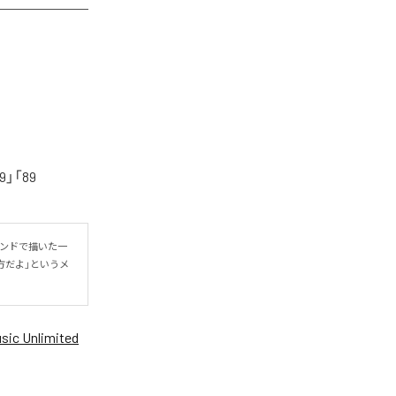
「89
ウンドで描いた一
方だよ」というメ
ic Unlimited