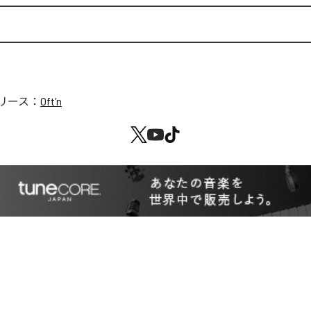
リース：
Oft’n