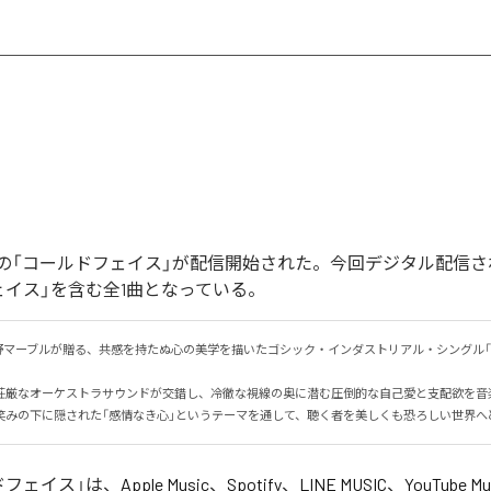
の「コールドフェイス」が配信開始された。今回デジタル配信さ
ェイス」を含む全1曲となっている。
野マーブルが贈る、共感を持たぬ心の美学を描いたゴシック・インダストリアル・シングル「
荘厳なオーケストラサウンドが交錯し、冷徹な視線の奥に潜む圧倒的な自己愛と支配欲を音楽で
笑みの下に隠された「感情なき心」というテーマを通して、聴く者を美しくも恐ろしい世界へ
ドフェイス
」は、
Apple Music
、
Spotify
、
LINE MUSIC
、
YouTube Mu