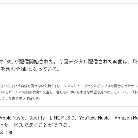
「89」が配信開始された。今回デジタル配信された楽曲は、「89」
ntal)」を含む全2曲となっている。
生きづらさ」や「自分を愛せない気持ち」を、ダンスミュージックとポップスを融合させたサ
感のあるビートと繊細な歌詞が交差し、苦しさの中にも小さな希望を見つけ出していく。 「味
にそっと寄り添う作品です。
Apple Music
、
Spotify
、
LINE MUSIC
、
YouTube Music
、
Amazon Mus
信サービスで聴くことができる。
ス：
89