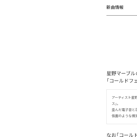
新曲情報
星野マーブル
「コールドフ
アーティスト星
ス」。

歪んだ電子音と
仮面のような微
なお「
コール