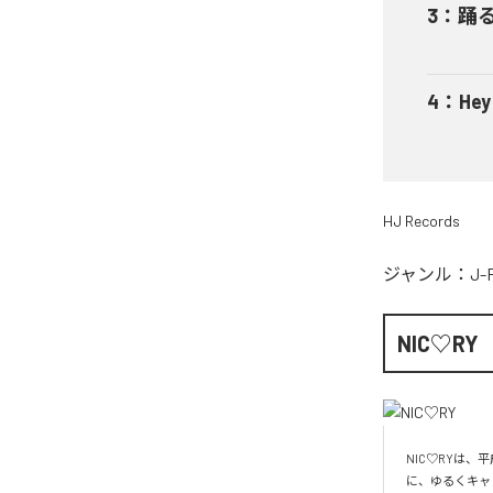
3
：
踊
4
：
He
HJ Records
ジャンル：
J-
NIC♡RY
NIC♡RYは
に、ゆるくキャ