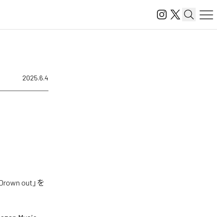
2025.6.4
wn out」を