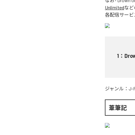
なお「
Drown o
Unlimited
など
各配信サービ
1
：
Dro
ジャンル：
J-
葦筆記