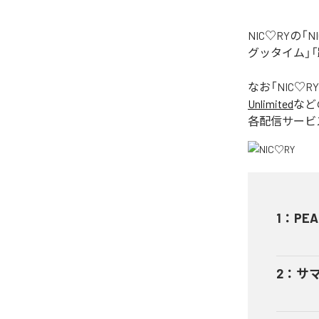
NIC♡RYの
グッタイム」「
なお「
NIC♡RY
Unlimited
など
各配信サービ
1
：
PEA
2
：
サ