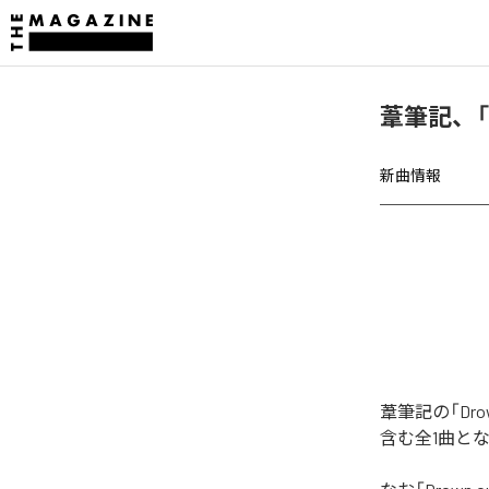
葦筆記、「D
新曲情報
葦筆記の「Dr
含む全1曲と