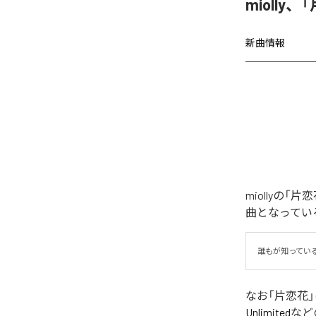
miolly
新曲情報
miollyの
曲となってい
誰もが知ってい
なお「
片恋花
Unlimited
など