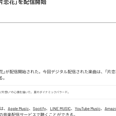
、「片恋花」を配信開始
「片恋花」が配信開始された。今回デジタル配信された楽曲は、「片恋
る。
る"片想い”の心情を描いた、夏のダイナミックバラード。
」は、
Apple Music
、
Spotify
、
LINE MUSIC
、
YouTube Music
、
Amazo
の音楽配信サービスで聴くことができる。