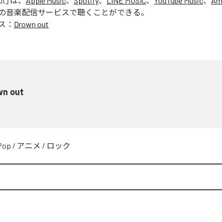
ut
」は、
Apple Music
、
Spotify
、
LINE MUSIC
、
YouTube Music
、
Am
の音楽配信サービスで聴くことができる。
ス：
Drown out
wn out
Pop
/
アニメ
/
ロック