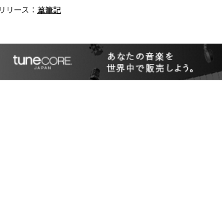
リリース：
葦筆記