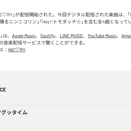
「NIC♡RY」が配信開始された。今回デジタル配信された楽曲は、「P
踊るニンニコリン」「Hey!!トモダッチ☆」を含む全4曲となって
」は、
Apple Music
、
Spotify
、
LINE MUSIC
、
YouTube Music
、
Amaz
の音楽配信サービスで聴くことができる。
ス：
NIC♡RY
CE
マグッタイム