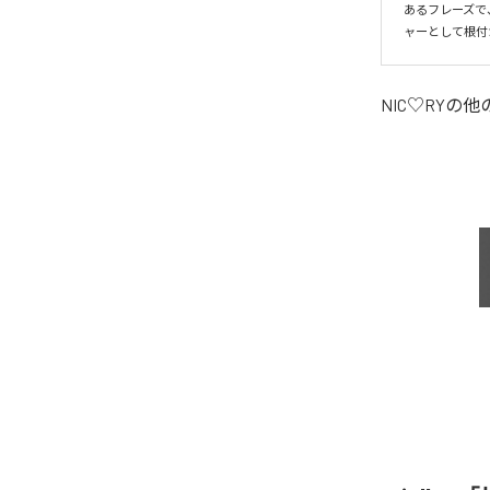
あるフレーズで
ャーとして根付
NIC♡RY
の他