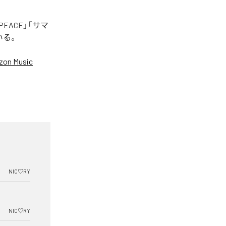
EACE」「サマ
いる。
on Music
NIC♡RY
NIC♡RY