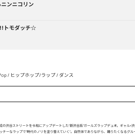
るニンニコリン
y!!トモダッチ☆
Pop
/
ヒップホップ/ラップ
/
ダンス
、平成の渋谷ストリートを令和にアップデートした“新渋谷系”ガールズラップデュオ。ギャル×渋
ッチーなラップで“時代のノリを塗り替えていく”。自然体でありながら、踊りたくなるグル