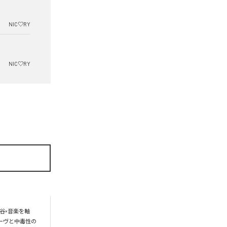
NIC♡RY
NIC♡RY
谷×音楽を軸
ーヴと中毒性の