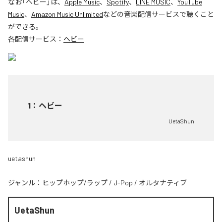
なお「
ヘビー
」は、
Apple Music
、
Spotify
、
LINE MUSIC
、
YouTube
Music
、
Amazon Music Unlimited
などの音楽配信サービスで聴くこと
ができる。
各配信サービス：
ヘビー
1
：
ヘビー
UetaShun
uetashun
ジャンル：
ヒップホップ/ラップ
/
J-Pop
/
オルタナティブ
UetaShun