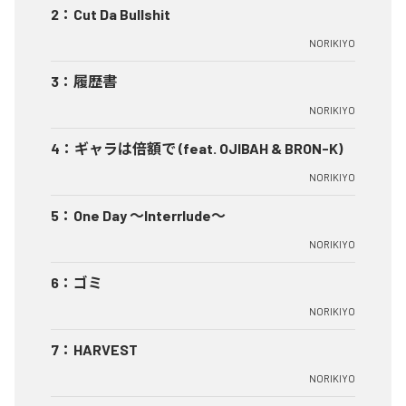
2
：
Cut Da Bullshit
NORIKIYO
3
：
履歴書
NORIKIYO
4
：
ギャラは倍額で (feat. OJIBAH & BRON-K)
NORIKIYO
5
：
One Day ～Interrlude～
NORIKIYO
6
：
ゴミ
NORIKIYO
7
：
HARVEST
NORIKIYO