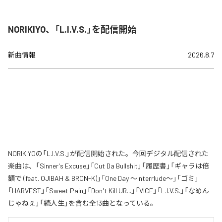
NORIKIYO、「L.I.V.S.」を配信開始
新曲情報
2026.8.7
NORIKIYOの「L.I.V.S.」が配信開始された。今回デジタル配信された
楽曲は、「Sinner's Excuse」「Cut Da Bullshit」「履歴書」「ギャラは倍
額で (feat. OJIBAH & BRON-K)」「One Day ～Interrlude～」「ゴミ」
「HARVEST」「Sweet Pain」「Don't Kill UR...」「VICE」「L.I.V.S.」「なめん
じゃねぇ」「続人生」を含む全13曲となっている。