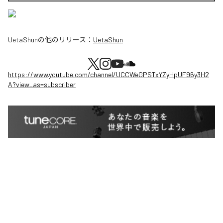
UetaShun
の他のリリース：
UetaShun
https://www.youtube.com/channel/UCCWeGPSTxYZyHpUF96y3H2
A?view_as=subscriber