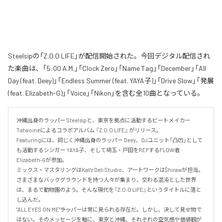
Steelsipの「Z.O.O LIFE」が配信開始された。今回デジタル配信され
た楽曲は、「5:00 A.M.」「Clock Zero」「Name Tag」「December」「All
Day (feat. Deey)」「Endless Summer (feat. YAYA子)」「Drive Slow」「発展
(feat. Elizabeth-G)」「Voice」「Nikon」を含む全10曲となっている。
沖縄出身のラッパー Steelsipと、東京を拠点に活動するビートメイカー 
Tatwoineによるコラボアルバム 『Z.O.O LIFE』 がリリース。

Featuringには、同じく沖縄出身のラッパー Deey、DJユニット「凸凹」として
も活動するシンガー YAYA子、そして埼玉・戸田をREPするFLOW者 
Elizabeth-Gが参加。

ミックス・マスタリングはKat'z Deli Studio、アートワークは$hirawが担当。

さまざまなバックグラウンドを持つ人々が集まり、交わる混沌とした世界
は、まるで動物園のよう。そんな現代を『Z.O.O LIFE』というタイトルに落と
し込んだ。

"ALL EYES ON ME"――ラッパーは常に見られる存在だ。しかし、決して見せ物で
はない。そのメッセージを軸に、東京と沖縄、それぞれの空気感や価値観が