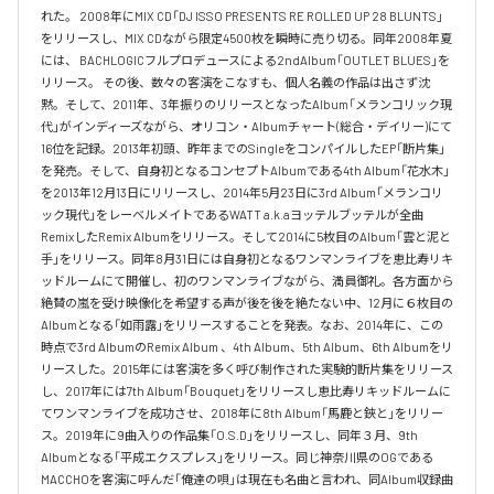
れた。 2008年にMIX CD「DJ ISSO PRESENTS RE ROLLED UP 28 BLUNTS」 
をリリースし、MIX CDながら限定4500枚を瞬時に売り切る。同年2008年夏
には、 BACHLOGICフルプロデュースによる2ndAlbum「OUTLET BLUES」を
リリース。 その後、数々の客演をこなすも、個人名義の作品は出さず沈
黙。そして、2011年、3年振りのリリースとなったAlbum「メランコリック現
代」がインディーズながら、オリコン・Albumチャート(総合・デイリー)にて
16位を記録。2013年初頭、昨年までのSingleをコンパイルしたEP「断片集」
を発売。そして、自身初となるコンセプトAlbumである4th Album「花水木」
を2013年12月13日にリリースし、2014年5月23日に3rd Album「メランコリ
ック現代」をレーベルメイトであるWATT a.k.aヨッテルブッテルが全曲
RemixしたRemix Albumをリリース。そして2014に5枚目のAlbum「雲と泥と
手」をリリース。同年8月31日には自身初となるワンマンライブを恵比寿リキ
ッドルームにて開催し、初のワンマンライブながら、満員御礼。各方面から
絶賛の嵐を受け映像化を希望する声が後を後を絶たない中、12月に６枚目の
Albumとなる「如雨露」をリリースすることを発表。なお、2014年に、この
時点で3rd AlbumのRemix Album 、4th Album、5th Album、6th Albumをリ
リースした。2015年には客演を多く呼び制作された実験的断片集をリリース
し、2017年には7th Album「Bouquet」をリリースし恵比寿リキッドルームに
てワンマンライブを成功させ、2018年に8th Album「馬鹿と鋏と」をリリー
ス。2019年に9曲入りの作品集「O.S.D」をリリースし、同年３月、9th 
Albumとなる「平成エクスプレス」をリリース。同じ神奈川県のOGである
MACCHOを客演に呼んだ「俺達の唄」は現在も名曲と言われ、同Album収録曲