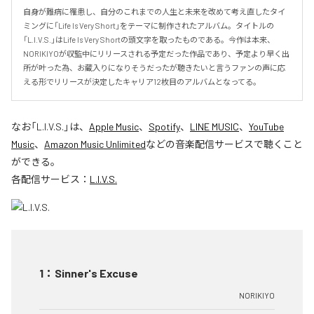
自身が難病に罹患し、自分のこれまでの人生と未来を改めて考え直したタイ
ミングに「Life Is Very Short」をテーマに制作されたアルバム。タイトルの
「L.I.V.S.」はLife Is Very Shortの頭文字を取ったものである。今作は本来、
NORIKIYOが収監中にリリースされる予定だった作品であり、予定より早く出
所が叶った為、お蔵入りになりそうだったが聴きたいと言うファンの声に応
える形でリリースが決定したキャリア12枚目のアルバムとなってる。
なお「
L.I.V.S.
」は、
Apple Music
、
Spotify
、
LINE MUSIC
、
YouTube
Music
、
Amazon Music Unlimited
などの音楽配信サービスで聴くこと
ができる。
各配信サービス：
L.I.V.S.
1
：
Sinner's Excuse
NORIKIYO