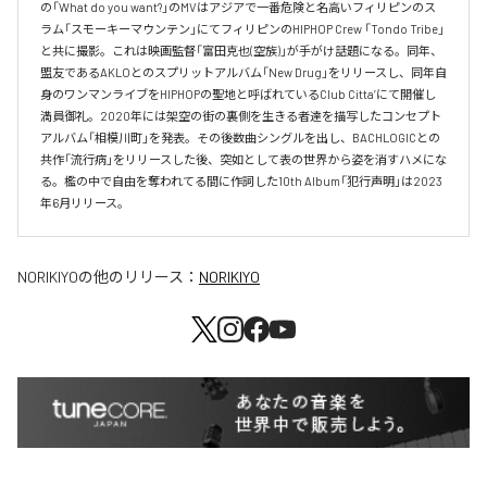
の「What do you want?」のMVはアジアで一番危険と名高いフィリピンのス
ラム「スモーキーマウンテン」にてフィリピンのHIPHOP Crew 「Tondo Tribe」
と共に撮影。これは映画監督「富田克也(空族)」が手がけ話題になる。同年、
盟友であるAKLOとのスプリットアルバム「New Drug」をリリースし、同年自
身のワンマンライブをHIPHOPの聖地と呼ばれているClub Citta’にて開催し
満員御礼。2020年には架空の街の裏側を生きる者達を描写したコンセプト
アルバム「相模川町」を発表。その後数曲シングルを出し、BACHLOGICとの
共作「流行病」をリリースした後、突如として表の世界から姿を消すハメにな
る。檻の中で自由を奪われてる間に作詞した10th Album「犯行声明」は2023
年6月リリース。
NORIKIYO
の他のリリース：
NORIKIYO