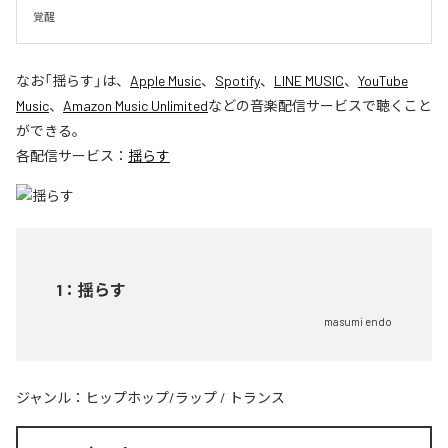
覚醒
なお「
揺らす
」は、
Apple Music
、
Spotify
、
LINE MUSIC
、
YouTube
Music
、
Amazon Music Unlimited
などの音楽配信サービスで聴くこと
ができる。
各配信サービス：
揺らす
1
：
揺らす
masumi endo
ジャンル：
ヒップホップ/ラップ
/
トランス