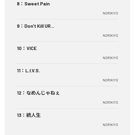
8
：
Sweet Pain
NORIKIYO
9
：
Don't Kill UR...
NORIKIYO
10
：
VICE
NORIKIYO
11
：
L.I.V.S.
NORIKIYO
12
：
なめんじゃねぇ
NORIKIYO
13
：
続人生
NORIKIYO