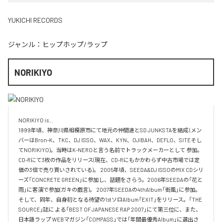
YUKICHI RECORDS
ジャンル：
ヒップホップ/ラップ
NORIKIYO
NORIKIYO is...　 

1999年頃、神奈川県相模原市にて地元の仲間達とSD JUNKSTAを結成 (メン
バーはBron-K、TKC、DJ ISSO、WAX、KYN、OJIBAH、DEFLO、SITEそし
てNORIKIYO)。当時はK-NEROと言う名前でトラックメーカーとして 参加。
CD-Rにて3枚の作品をリリース(現在、CD-Rにもかかわらず中古市場では定
価の3倍で売り買いされている)。 2005年頃、SEEDA&DJ ISSOのMIX CDシリ
ーズ「CONCRETE GREEN」に参加し、話題をさらう。2006年SEEDAの「花と
雨」に客演で参加(ガキの戯言)。 2007年SEEDAの4thAlbum「街風」に参加。
そして、同年、自身初となる待望の1stソロAlbum「EXIT」をリリース。「THE 
SOURCE」誌に よる「BEST OF JAPANESE RAP 2007」にて第三位に、また、
日本語ラップ WEBマガジン「COMPASS」では「年間最優秀Album」に選出さ