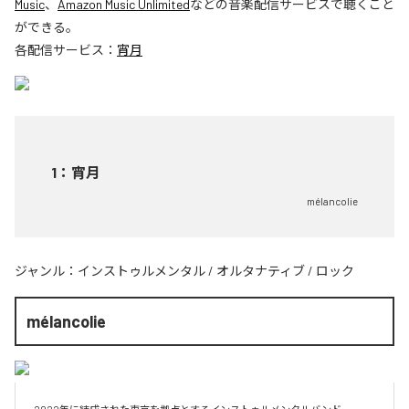
Music
、
Amazon Music Unlimited
などの音楽配信サービスで聴くこと
ができる。
各配信サービス：
宵月
1
：
宵月
mélancolie
ジャンル：
インストゥルメンタル
/
オルタナティブ
/
ロック
mélancolie