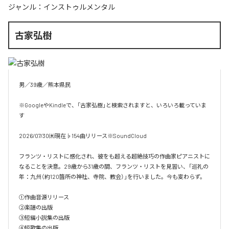
ジャンル：
インストゥルメンタル
古家弘樹
男／39歳／熊本県民

※GoogleやKindleで、「古家弘樹」と検索されますと、いろいろ載っていま
す

2026/07/30㈭現在♭154曲リリース※SoundCloud

フランツ・リストに感化され、彼をも超える超絶技巧の作曲家ピアニストに
なることを決意。29歳から31歳の間、フランツ・リストを見習い、「巡礼の
年：九州（約120箇所の神社、寺院、教会）」を行いました。今も変わらず。

①作曲音源リリース

②楽譜の出版

③短編小説集の出版

④短歌集の出版
