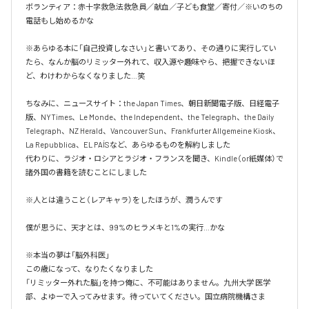
ボランティア：赤十字救急法救急員／献血／子ども食堂／寄付／※いのちの
電話もし始めるかな

※あらゆる本に「自己投資しなさい」と書いてあり、その通りに実行してい
たら、なんか脳のリミッター外れて、収入源や趣味やら、把握できないほ
ど、わけわからなくなりました…笑

ちなみに、ニュースサイト：the Japan Times、朝日新聞電子版、日経電子
版、NYTimes、Le Monde、the Independent、the Telegraph、the Daily 
Telegraph、NZ Herald、Vancouver Sun、Frankfurter Allgemeine Kiosk、
La Repubblica、EL PAÍSなど、あらゆるものを解約しました

代わりに、ラジオ・ロシアとラジオ・フランスを聞き、Kindle（or紙媒体）で
諸外国の書籍を読むことにしました

※人とは違うこと（レアキャラ）をしたほうが、潤うんです

僕が思うに、天才とは、99%のヒラメキと1%の実行…かな

※本当の夢は「脳外科医」

この歳になって、なりたくなりました

「リミッター外れた脳」を持つ俺に、不可能はありません。九州大学 医学
部、よゆーで入ってみせます。待っていてください。国立病院機構さま
