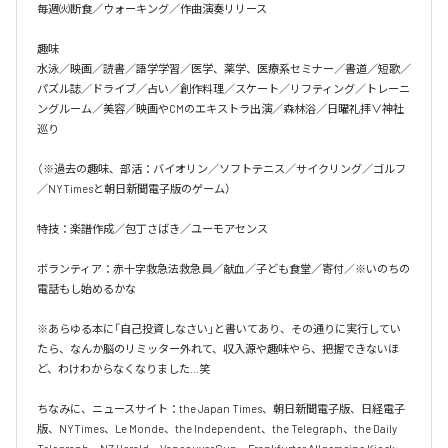
毎週㈫断食／ウォーキング／作曲演奏リリース

趣味

水泳／映画／読書／語学学習／医学、薬学、医療系セミナー／書道／短歌／
パズル誌／ドライブ／占い／創作料理／スケート／リフティング／トレーニ
ングルーム／美容／映画やCMのエキストラ出演／森林浴／日曜礼拝∨神社
巡り

（※過去の趣味、部活：バイオリン／ソフトテニス／サイクリング／ゴルフ
／NYTimesと朝日新聞電子版のゲーム）

特技：楽譜作成／包丁さばき／ユーモアセンス

ボランティア：赤十字救急法救急員／献血／子ども食堂／寄付／※いのちの
電話もし始めるかな

※あらゆる本に「自己投資しなさい」と書いてあり、その通りに実行してい
たら、なんか脳のリミッター外れて、収入源や趣味やら、把握できないほ
ど、わけわからなくなりました…笑

ちなみに、ニュースサイト：the Japan Times、朝日新聞電子版、日経電子
版、NYTimes、Le Monde、the Independent、the Telegraph、the Daily 