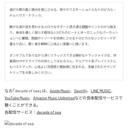
波打ち際の風と陽光を感じさせる、爽やかでエモーショナルなトロピカル・
チルハウス・トラック。

静かな波の音を思わせるメロウなギターと透き通る鍵盤のイントロから始ま
り、身体を優しく揺らす軽快な4つ打ちのビートとオーガニックなパーカッシ
ョンへと展開。南国のリゾートを彷彿とさせるトロピカルなシンセリードが
重なり合い、聴く者を瞬時に心地よい楽園へと誘います。

ダンサブルでありながら深くリラックスできる絶妙なトラックメイクは、作
業用BGMやドライブのお供としてはもちろん、チルアウト系プレイリストに
もベストマッチ。心地よい浮遊感と開放感に包まれる、洗練されたサウンド
トリップをお楽しみください。
なお「
decade of sea
」は、
Apple Music
、
Spotify
、
LINE MUSIC
、
YouTube Music
、
Amazon Music Unlimited
などの音楽配信サービスで
聴くことができる。
各配信サービス：
decade of sea