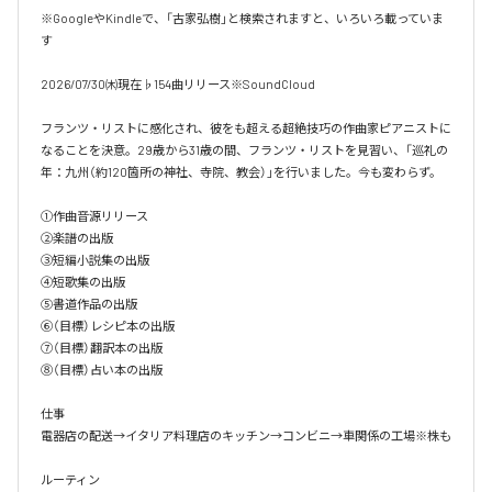
※GoogleやKindleで、「古家弘樹」と検索されますと、いろいろ載っていま
す

2026/07/30㈭現在♭154曲リリース※SoundCloud

フランツ・リストに感化され、彼をも超える超絶技巧の作曲家ピアニストに
なることを決意。29歳から31歳の間、フランツ・リストを見習い、「巡礼の
年：九州（約120箇所の神社、寺院、教会）」を行いました。今も変わらず。

①作曲音源リリース

②楽譜の出版

③短編小説集の出版

④短歌集の出版

⑤書道作品の出版

⑥（目標）レシピ本の出版

⑦（目標）翻訳本の出版

⑧（目標）占い本の出版

仕事

電器店の配送→イタリア料理店のキッチン→コンビニ→車関係の工場※株も

ルーティン
