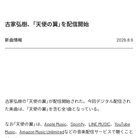
古家弘樹、「天使の翼」を配信開始
新曲情報
2026.8.9
古家弘樹の「天使の翼」が配信開始された。今回デジタル配信され
た楽曲は、「天使の翼」を含む全1曲となっている。
なお「
天使の翼
」は、
Apple Music
、
Spotify
、
LINE MUSIC
、
YouTube
Music
、
Amazon Music Unlimited
などの音楽配信サービスで聴くこと