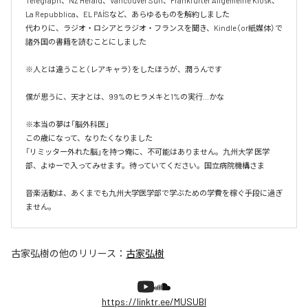
Telegraph、NZ Herald、Vancouver Sun、Frankfurter Allgemeine Kiosk、
La Repubblica、EL PAÍSなど、あらゆるものを解約しました

代わりに、ラジオ・ロシアとラジオ・フランスを聞き、Kindle（or紙媒体）で
諸外国の書籍を読むことにしました

※人とは違うこと（レアキャラ）をしたほうが、潤うんです

僕が思うに、天才とは、99%のヒラメキと1%の実行…かな

※本当の夢は「脳外科医」

この歳になって、なりたくなりました

「リミッター外れた脳」を持つ俺に、不可能はありません。九州大学 医学
部、よゆーで入ってみせます。待っていてください。国立病院機構さま

音楽活動は、あくまでも九州大学医学部で学ぶための学費を稼ぐ手段に過ぎ
ません。
古家弘樹
の他のリリース：
古家弘樹
https://linktr.ee/MUSUBI