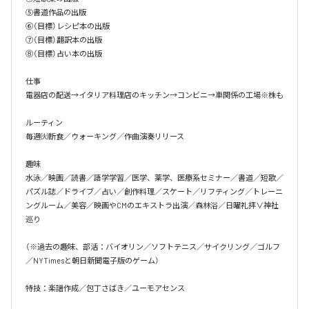
⑤書道作品の出版

⑥（目標）レシピ本の出版

⑦（目標）翻訳本の出版

⑧（目標）占い本の出版

仕事

電器店の配送→イタリア料理店のキッチン→コンビニ→車関係の工場※株も

ルーティン

毎週㈫断食／ウォーキング／作曲演奏リリース

趣味

水泳／映画／読書／語学学習／医学、薬学、医療系セミナー／書道／短歌／
パズル誌／ドライブ／占い／創作料理／スケート／リフティング／トレーニ
ングルーム／美容／映画やCMのエキストラ出演／森林浴／日曜礼拝∨神社
巡り

（※過去の趣味、部活：バイオリン／ソフトテニス／サイクリング／ゴルフ
／NYTimesと朝日新聞電子版のゲーム）

特技：楽譜作成／包丁さばき／ユーモアセンス
