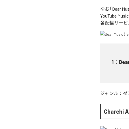
なお「
Dear M
YouTube Music
各配信サービ
1
：
Dea
ジャンル：
ダ
Charchi 