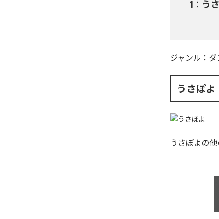
1
：
う
ジャンル：
ダ
うさぽよ
うさぽよ
の他