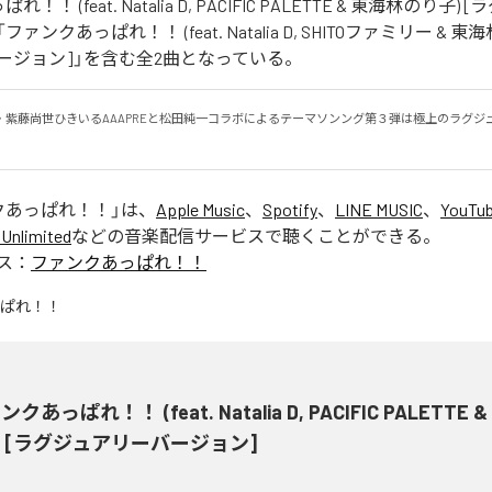
！ (feat. Natalia D, PACIFIC PALETTE & 東海林のり子
ァンクあっぱれ！！ (feat. Natalia D, SHITOファミリー & 東
ージョン]」を含む全2曲となっている。
・紫藤尚世ひきいるAAAPREと松田純一コラボによるテーマソンング第３弾は極上のラグジ
クあっぱれ！！
」は、
Apple Music
、
Spotify
、
LINE MUSIC
、
YouTub
Unlimited
などの音楽配信サービスで聴くことができる。
ス：
ファンクあっぱれ！！
クあっぱれ！！ (feat. Natalia D, PACIFIC PALETTE
) [ラグジュアリーバージョン]