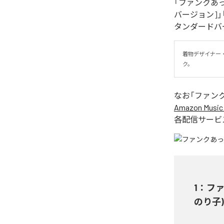
「ファンクあっぱれ！
バージョン]」「フ
タンダードバ
着物デザイナー
ク。
なお「
ファン
Amazon Music 
各配信サービ
1
：
ファン
のり子