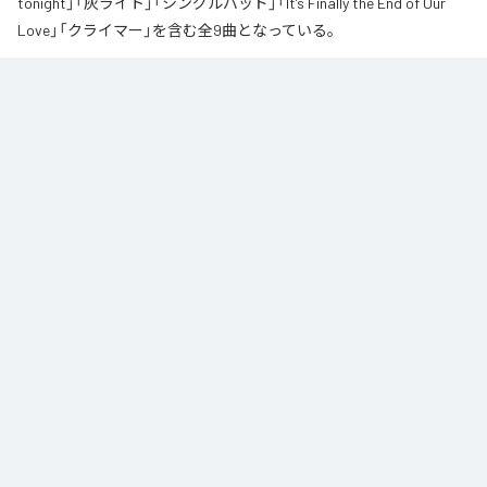
tonight」「灰ライト」「シングルバッド」「It’s Finally the End of Our
Love」「クライマー」を含む全9曲となっている。
なお「
∞
」は、
Apple Music
、
Spotify
、
LINE MUSIC
、
YouTube Music
、
Amazon Music Unlimited
などの音楽配信サービスで聴くことができ
る。
各配信サービス：
∞
1
：
AI
高瀬統也
2
：
Say you love me
高瀬統也
3
：
いつ言う？