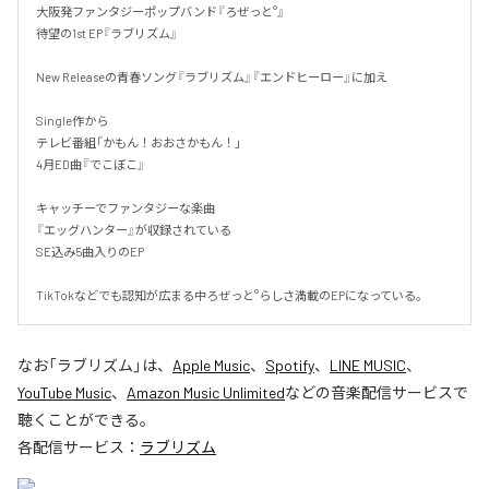
大阪発ファンタジーポップバンド『ろぜっと°』

待望の1st EP『ラブリズム』

New Releaseの青春ソング『ラブリズム』『エンドヒーロー』に加え

Single作から

テレビ番組「かもん！おおさかもん！」

4月ED曲『でこぼこ』

キャッチーでファンタジーな楽曲

『エッグハンター』が収録されている

SE込み5曲入りのEP

TikTokなどでも認知が広まる中ろぜっと°らしさ満載のEPになっている。
なお「
ラブリズム
」は、
Apple Music
、
Spotify
、
LINE MUSIC
、
YouTube Music
、
Amazon Music Unlimited
などの音楽配信サービスで
聴くことができる。
各配信サービス：
ラブリズム