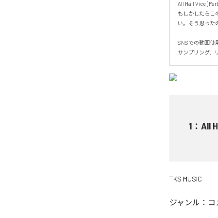
All Hail Vi
もしかしたらこ
い。そう思ったの
SNSでの動画使
サンプリング、
1
：
All 
TKS MUSIC
ジャンル：
コ