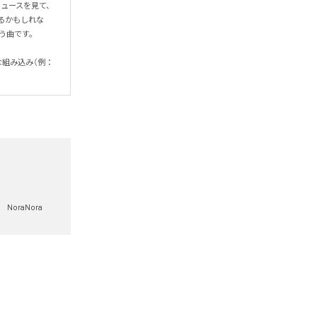
欺師のニュースを見て、
るかもしれな
です。

な組み込み（例：
NoraNora