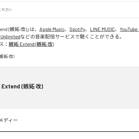
ください
end (嫉妬 改)
」は、
Apple Music
、
Spotify
、
LINE MUSIC
、
YouTube 
Unlimited
などの音楽配信サービスで聴くことができる。
ス：
嫉妬 Extend (嫉妬 改)
Extend (嫉妬 改)
メディー