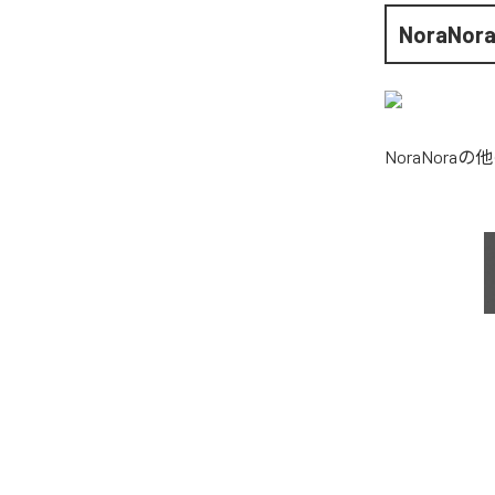
NoraNor
NoraNora
の他