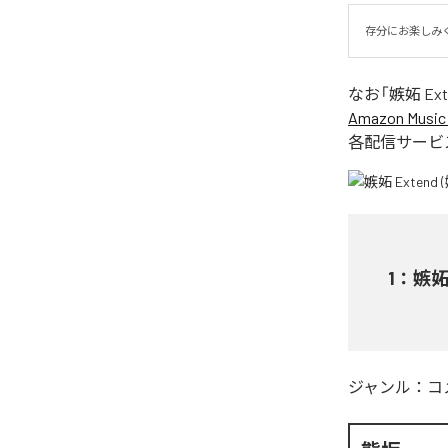
存分にお楽しみ
なお「
嫉妬 Ext
Amazon Music 
各配信サービ
1
：
嫉妬 
ジャンル：
コ