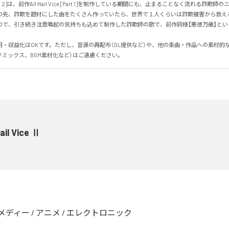
ce [Part 2]は、前作All Hail Vice [Part 1]を制作している期間にも、止まることなく流れる詐
の先、詐欺を題材にした曲をたくさん作っていたら、世界で１人くらいは詐欺被害から救え
で、引き続き注意喚起の気持ちも込めて制作した詐欺師の歌で、前作同様【悪徳万歳】という曲
用・収益化はOKです。ただし、音源の再配布（DL提供など）や、他の楽曲・作品への素材的
リミックス、BGM素材化など）はご遠慮ください。
Hail Vice Ⅱ
メディー
/
アニメ
/
エレクトロニック