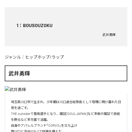
1
：
BOUSOUZOKU
武井勇輝
ジャンル：
ヒップホップ/ラップ
武井勇輝
埼玉県川口市で生まれ、少年期は川口連合総隊長として喧嘩に明け暮れた日
常を過ごす。

THE outsiderで看板選手となり、雑誌[SOUL JAPAN]など多数の雑誌で表紙
を飾るなど多方面で活躍。

自身のアパレルブランド「CORVO」を立ち上げ

西川口と渋谷109-2で店舗を構えた。
