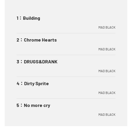
1
：
Building
MAD BLACK
2
：
Chrome Hearts
MAD BLACK
3
：
DRUGS&DRANK
MAD BLACK
4
：
Dirty Sprite
MAD BLACK
5
：
No more cry
MAD BLACK