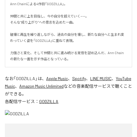
Ann Chainによる4作目「GODZILLA」。

仲間と共に上を目指し、今の自分を超えていく——。

そんな“成り上がり”への意志を込めた一曲。

破壊と再生を繰り返しながら、過去の自分を壊し、新たな自分へと生まれ変
わっていく姿を「GODZILLA」に重ねて表現。

力強さと変化、そして仲間と共に進み続ける覚悟を詰め込んだ、Ann Chain
の新たな一面を示す作品となっている。
なお「
GODZILLA
」は、
Apple Music
、
Spotify
、
LINE MUSIC
、
YouTube
Music
、
Amazon Music Unlimited
などの音楽配信サービスで聴くこと
ができる。
各配信サービス：
GODZILLA