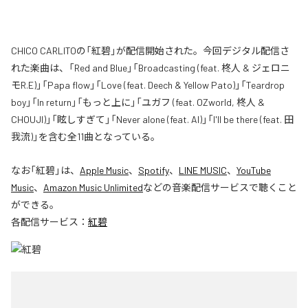
CHICO CARLITOの「紅碧」が配信開始された。今回デジタル配信さ
れた楽曲は、「Red and Blue」「Broadcasting (feat. 柊人 & ジェロニ
モR.E)」「Papa flow」「Love (feat. Deech & Yellow Pato)」「Teardrop
boy」「In return」「もっと上に」「ユガフ (feat. OZworld, 柊人 &
CHOUJI)」「眩しすぎて」「Never alone (feat. AI)」「I'll be there (feat. 田
我流)」を含む全11曲となっている。
なお「
紅碧
」は、
Apple Music
、
Spotify
、
LINE MUSIC
、
YouTube
Music
、
Amazon Music Unlimited
などの音楽配信サービスで聴くこと
ができる。
各配信サービス：
紅碧