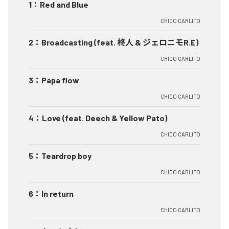
1
：
Red and Blue
CHICO CARLITO
2
：
Broadcasting (feat. 柊人 & ジェロニモR.E)
CHICO CARLITO
3
：
Papa flow
CHICO CARLITO
4
：
Love (feat. Deech & Yellow Pato)
CHICO CARLITO
5
：
Teardrop boy
CHICO CARLITO
6
：
In return
CHICO CARLITO