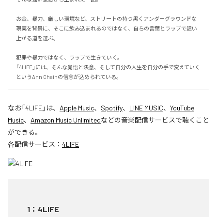
お金、暴力、厳しい環境など、ストリートの持つ黒くアンダーグラウンドな
現実を背景に、そこに飲み込まれるのではなく、自らの言葉とラップで這い
上がる道を選ぶ。

犯罪や暴力ではなく、ラップで生きていく。

「4LIFE」には、そんな覚悟と決意、そして自分の人生を自分の手で変えていく
というAnn Chainの信念が込められている。
なお「
4LIFE
」は、
Apple Music
、
Spotify
、
LINE MUSIC
、
YouTube
Music
、
Amazon Music Unlimited
などの音楽配信サービスで聴くこと
ができる。
各配信サービス：
4LIFE
1
：
4LIFE