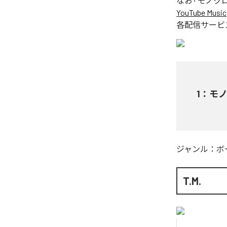
なお「
モノクロの
YouTube Music
各配信サービ
1
：
モノ
ジャンル：
ボ
T.M.