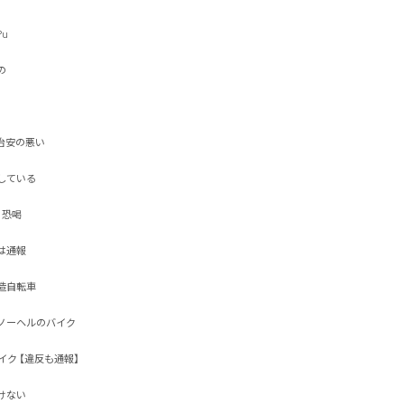



安の悪い

いる

喝

報

転車

ーヘルのバイク

ク 【違反も通報】

い 
