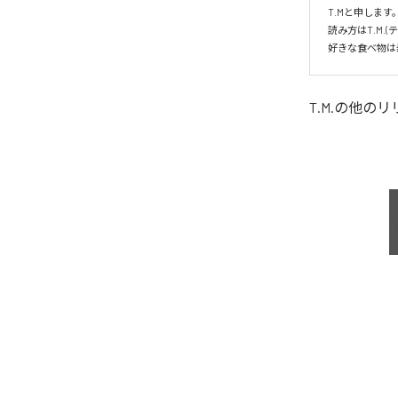
T.Mと申します。
読み方はT.M.(
好きな食べ物は
T.M.
の他のリ