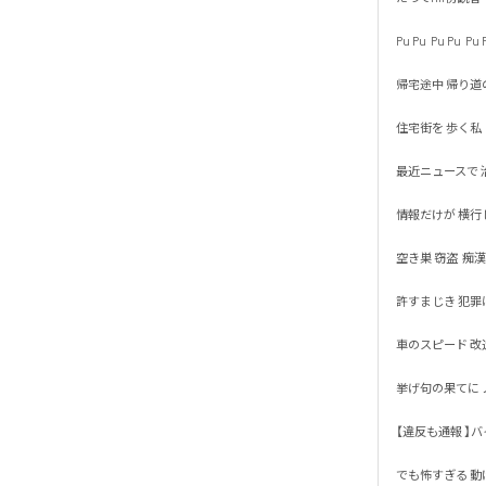
Pu Pu  Pu Pu  Pu Pu
帰宅途中 帰り道の

住宅街を 歩く私

最近ニュースで 治
情報だけが 横行して
空き巣 窃盗  痴漢 恐
許すまじき 犯罪は通
車のスピード 改造自
挙げ句の果てに ノ
【違反も通報 】バイ
でも怖すぎる 動けな