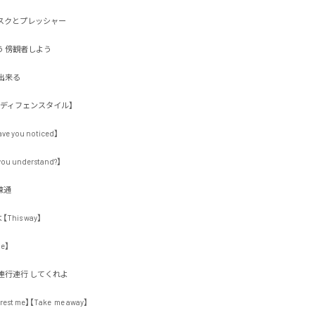
クとプレッシャー

傍観者しよう

る 

ィフェンスタイル】

ou noticed】

understand?】



s way】



行連行 してくれよ

est me】【Take  me away】
