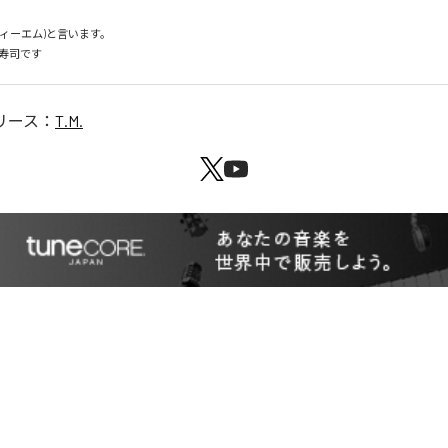


ティーエム)と言います。

寿司です
リース：
T.M.