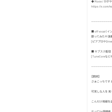
◆ Movie / かがや
https://x.com/ka
---------------------
■ off vocal（
歌ってみたや演奏
[ピアプロやDrive
■ サブスク配信・
[TuneCoreなどの
---------------------
【歌詞】

さぁこっちです お
可笑しな人を 見つけ
こんだけ視線を送っ
だってI'm傍観者
