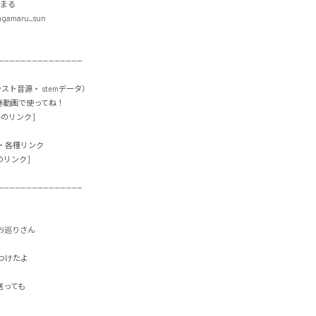
まる

gamaru_sun

-----------------------------

インスト音源・ stemデータ）

動画で使ってね！

のリンク]

各種リンク

リンク]

-----------------------------

巡りさん

たよ

ても
