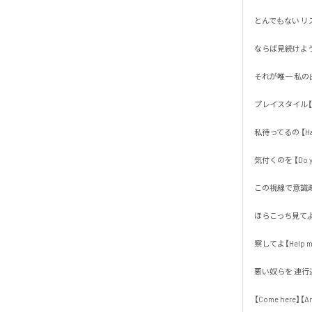
とんでもない リス
ならば見続けよう 
それが唯一 私の出来
プレイスタイル【デ
私待ってるの 【Have y
気付くのを 【Do you 
この視線で意識疎通
ほらこっち見てよ【Thi
察してよ【Help me】
悪い奴らを 連行連
【Come here】【Arr