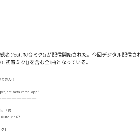
'm傍観者 (feat. 初音ミク)」が配信開始された。今回デジタル配信
(feat. 初音ミク)」を含む全1曲となっている。
さん！

project-beta.vercel.app/

-----------------------------

ion/ 骸

kuro_viru77

]
