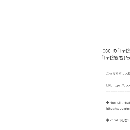
-CCC-の「I
「I'm傍観者 
こっちですよお巡り
URL https://ccc-
---------------------
◆ Music,Illustrat
https://x.com/mu
◆ Vocal / [初音ミク