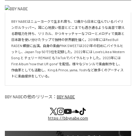
BBY NABEはニューヨークで生まれ育ち、12歳から日本に住んでいるバイリ
ンガルラッパー。耳に心地良い低音とどこまでも透き通るような高音で歌え
る歌唱力を持ち、リリカル、かつキャッチャーなフローとメロディで英語と
日本語を使い分けたラップで独特の世界観を描く。2019年にはRed Bull 
RASEN 螺旋に出演。自身の楽曲PINK SWEETは2021年の初めにバイラルヒ
ットし、Japan Top 50で3位を記録した。2022年には Love’s Like a Western 
Song と チェリー REMAKE もTikTokでバイラルヒットした。2023年には
First Album "now that UR gone” を配信。様々なジャンルで楽曲制作をし、
作曲家としても活動し、King & Prince, yama, Yoshiなど数多くのアーティス
トに楽曲提供をしている。
BBY NABE
の他のリリース：
BBY NABE
https://bbynabe.com