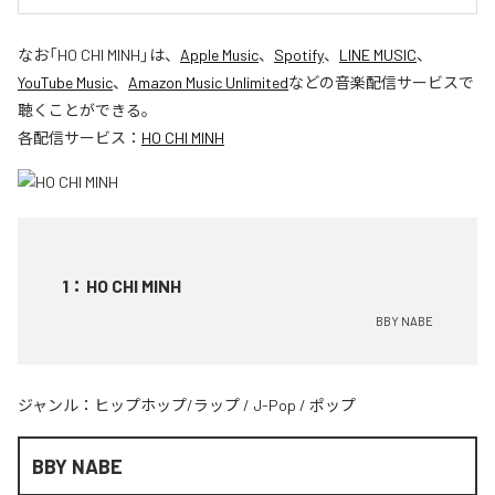
なお「
HO CHI MINH
」は、
Apple Music
、
Spotify
、
LINE MUSIC
、
YouTube Music
、
Amazon Music Unlimited
などの音楽配信サービスで
聴くことができる。
各配信サービス：
HO CHI MINH
1
：
HO CHI MINH
BBY NABE
ジャンル：
ヒップホップ/ラップ
/
J-Pop
/
ポップ
BBY NABE