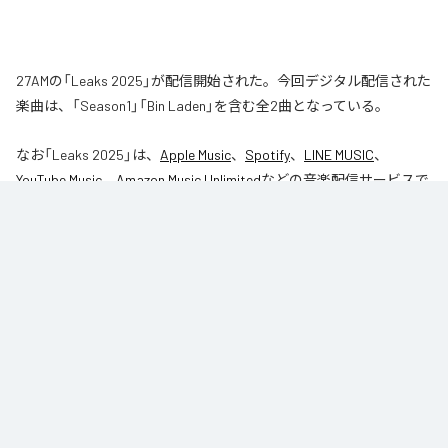
27AMの「Leaks 2025」が配信開始された。今回デジタル配信された
楽曲は、「Season1」「Bin Laden」を含む全2曲となっている。
なお「
Leaks 2025
」は、
Apple Music
、
Spotify
、
LINE MUSIC
、
YouTube Music
、
Amazon Music Unlimited
などの音楽配信サービスで
聴くことができる。
各配信サービス：
Leaks 2025
1
：
Season1
27AM
2
：
Bin Laden