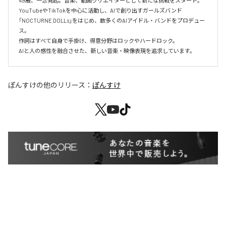
49歳、一念発起。音楽、動画クリエイターとして新たな挑戦をスタート。

YouTubeやTikTokを中心に活動し、AIで創り出すガールズバンド
「NOCTURNE DOLLs」をはじめ、数多くのAIアイドル・バンドをプロデュー
ス。

作詞はすべて自身で手掛け、得意分野はロックやハードロック。

AIと人の感性を融合させた、新しい音楽・映像表現を追求しています。
ぽんすけ
の他のリリース：
ぽんすけ