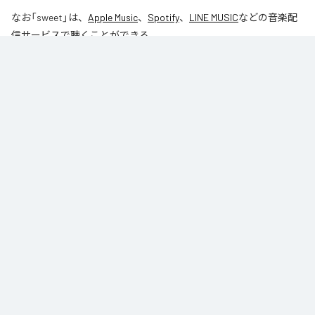
なお「
sweet
」は、
Apple Music
、
Spotify
、
LINE MUSIC
などの音楽配
信サービスで聴くことができる。
各配信サービス：
sweet
1
：
sweet
丸山拓真
ジャンル：
J-Pop
/
オルタナティブ
/
ヒップホップ/ラップ
丸山拓真