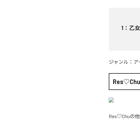
1
：
乙女心
ジャンル：
ア
Res♡Ch
Res♡Chu
の他