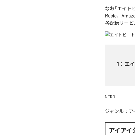
なお「
エイト
Music
、
Amazon
各配信サービ
1
：
エ
NERO
ジャンル：
ア
アイアイ