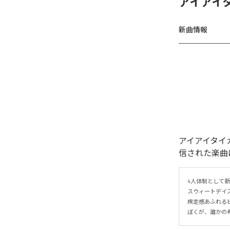
アイアイ
新曲情報
アイアイタイ
信された楽曲
4人体制として
スウィートデイズ」
疾走感あふれる
ぼくが、誰かの