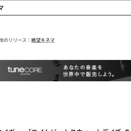
マ
他のリリース：
絶望キネマ