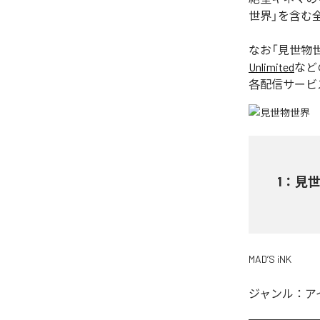
世界」を含む
なお「
見世物
Unlimited
など
各配信サービ
1
：
見
MAD’S iNK
ジャンル：
ア