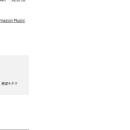
mazon Music
絶望キネマ