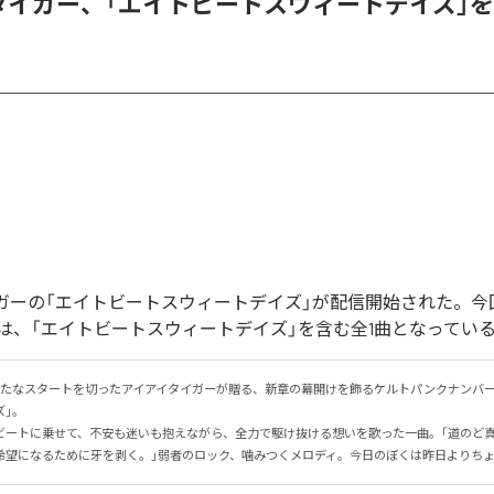
タイガー、「エイトビートスウィートデイズ」
ガーの「エイトビートスウィートデイズ」が配信開始された。今
は、「エイトビートスウィートデイズ」を含む全1曲となってい
新たなスタートを切ったアイアイタイガーが贈る、新章の幕開けを飾るケルトパンクナンバー
。

ビートに乗せて、不安も迷いも抱えながら、全力で駆け抜ける想いを歌った一曲。「道のど
希望になるために牙を剥く。」弱者のロック、噛みつくメロディ。今日のぼくは昨日よりち