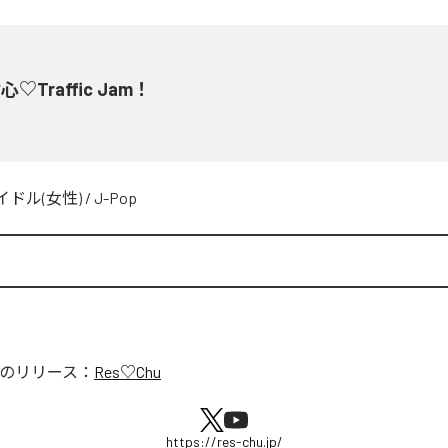
♡Traffic Jam！
イドル(女性)
/
J-Pop
u
のリリース：
Res♡Chu
https://res-chu.jp/