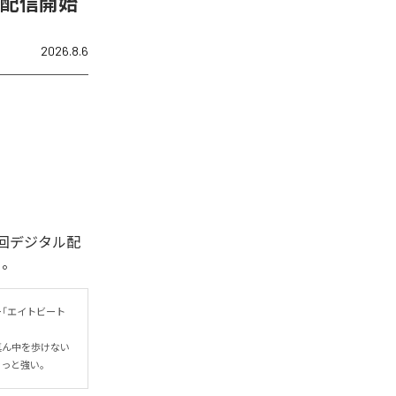
を配信開始
2026.8.6
回デジタル配
る。
「エイトビート
真ん中を歩けない
ょっと強い。