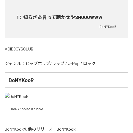
1
：
知らざあ言って聴かせやSHOOOWWW
DoNYKooR
ACIDBOYSCLUB
ジャンル：
ヒップホップ/ラップ
/
J-Pop
/
ロック
DoNYKooR
DoNYKooR a.k.a ne4r
DoNYKooR
の他のリリース：
DoNYKooR