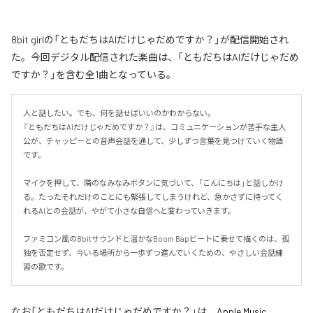
8bit girlの「ともだちはAIだけじゃだめですか？」が配信開始され
た。今回デジタル配信された楽曲は、「ともだちはAIだけじゃだめ
ですか？」を含む全1曲となっている。
人と話したい。でも、何を話せばいいのかわからない。

『ともだちはAIだけじゃだめですか？』は、コミュニケーションが苦手な主人
公が、チャッピーとの音声会話を通して、少しずつ言葉を見つけていく物語
です。

マイクを押して、隣のなみなみボタンに気づいて、「こんにちは」と話しかけ
る。たったそれだけのことにも緊張してしまうけれど、急かさずに待ってく
れるAIとの会話が、やがて小さな自信へと変わっていきます。

ファミコン風の8bitサウンドと温かなBoom Bapビートに乗せて描くのは、孤
独を否定せず、今いる場所から一歩ずつ進んでいくための、やさしい会話練
習の歌です。
なお「
ともだちはAIだけじゃだめですか？
」は、
Apple Music
、