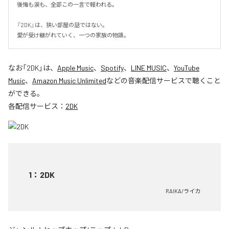
後悔も涙も、全部この一言で報われる。

『2DK』は、狭い部屋の話ではない。

愛が受け継がれていく、一つの家族の物語。
なお「
2DK
」は、
Apple Music
、
Spotify
、
LINE MUSIC
、
YouTube
Music
、
Amazon Music Unlimited
などの音楽配信サービスで聴くこと
ができる。
各配信サービス：
2DK
1
：
2DK
RAIKA/ライカ