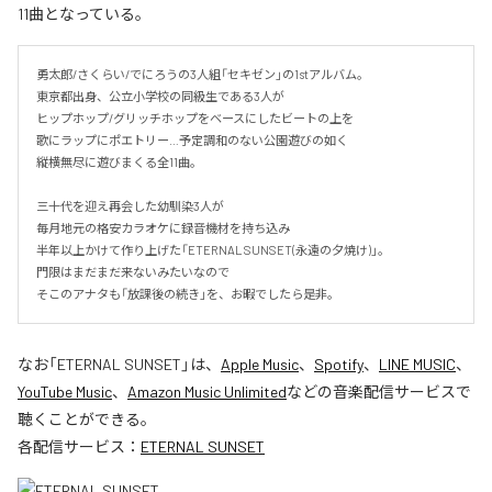
11曲となっている。
勇太郎/さくらい/でにろうの3人組「セキゼン」の1stアルバム。

東京都出身、公立小学校の同級生である3人が

ヒップホップ/グリッチホップをベースにしたビートの上を

歌にラップにポエトリー…予定調和のない公園遊びの如く

縦横無尽に遊びまくる全11曲。

三十代を迎え再会した幼馴染3人が

毎月地元の格安カラオケに録音機材を持ち込み

半年以上かけて作り上げた「ETERNAL SUNSET(永遠の夕焼け)」。

門限はまだまだ来ないみたいなので

そこのアナタも「放課後の続き」を、お暇でしたら是非。
なお「
ETERNAL SUNSET
」は、
Apple Music
、
Spotify
、
LINE MUSIC
、
YouTube Music
、
Amazon Music Unlimited
などの音楽配信サービスで
聴くことができる。
各配信サービス：
ETERNAL SUNSET