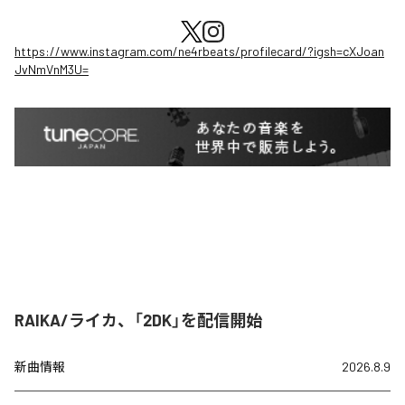
https://www.instagram.com/ne4rbeats/profilecard/?igsh=cXJoan
JvNmVnM3U=
RAIKA/ライカ、「2DK」を配信開始
新曲情報
2026.8.9