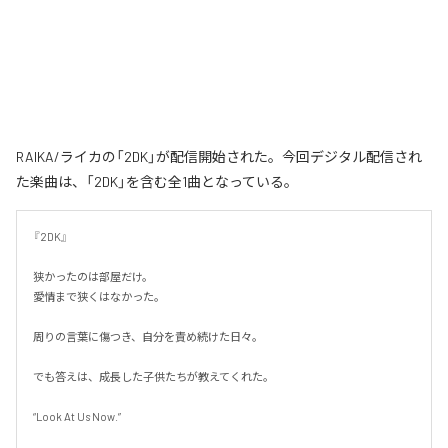
RAIKA/ライカの「2DK」が配信開始された。今回デジタル配信され
た楽曲は、「2DK」を含む全1曲となっている。
『2DK』

狭かったのは部屋だけ。

愛情まで狭くはなかった。

周りの言葉に傷つき、自分を責め続けた日々。

でも答えは、成長した子供たちが教えてくれた。

“Look At Us Now.”
