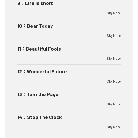
9
：
Life is short
Sky Note
10
：
Dear Today
Sky Note
11
：
Beautiful Fools
Sky Note
12
：
Wonderful Future
Sky Note
13
：
Turn the Page
Sky Note
14
：
Stop The Clock
Sky Note