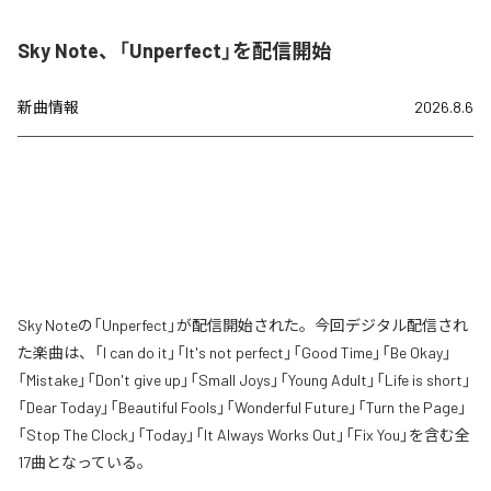
Sky Note、「Unperfect」を配信開始
新曲情報
2026.8.6
Sky Noteの「Unperfect」が配信開始された。今回デジタル配信され
た楽曲は、「I can do it」「It's not perfect」「Good Time」「Be Okay」
「Mistake」「Don't give up」「Small Joys」「Young Adult」「Life is short」
「Dear Today」「Beautiful Fools」「Wonderful Future」「Turn the Page」
「Stop The Clock」「Today」「It Always Works Out」「Fix You」を含む全
17曲となっている。