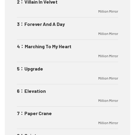
2
：
Villain In Velvet
Million Mirror
3
：
Forever And A Day
Million Mirror
4
：
Marching To My Heart
Million Mirror
5
：
Upgrade
Million Mirror
6
：
Elevation
Million Mirror
7
：
Paper Crane
Million Mirror