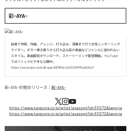
彩-AYA-
自身で作詞、作曲、アレンジ、打ち込み、演奏まで行う女性シンガーソング
ライター。ギター弾き語りから打ち込み系の楽曲などジャンルに捉われない
スタイル。楽曲配信ダウンロード、ストーリーミング配信開始。YouTube
ではリリックビデオも公開中。

https://youtube.com/@-aya-5976?si=02tCKfRPRq4S5lJ7
彩-AYA-
の他のリリース：
彩-AYA-
https://www.tunecore.co.jp/artist/ayasong?id=311272&lang=ja
https://www.tunecore.co.jp/artist/ayasong?id=311272&lang=ja