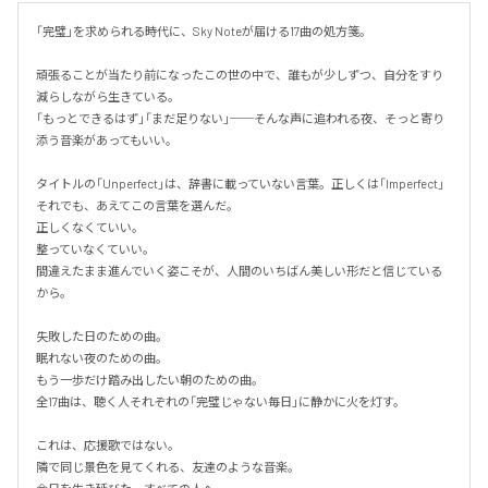
「完璧」を求められる時代に、Sky Noteが届ける17曲の処方箋。

頑張ることが当たり前になったこの世の中で、誰もが少しずつ、自分をすり
減らしながら生きている。

「もっとできるはず」「まだ足りない」──そんな声に追われる夜、そっと寄り
添う音楽があってもいい。

タイトルの「Unperfect」は、辞書に載っていない言葉。正しくは「Imperfect」
それでも、あえてこの言葉を選んだ。

正しくなくていい。

整っていなくていい。

間違えたまま進んでいく姿こそが、人間のいちばん美しい形だと信じている
から。

失敗した日のための曲。

眠れない夜のための曲。

もう一歩だけ踏み出したい朝のための曲。

全17曲は、聴く人それぞれの「完璧じゃない毎日」に静かに火を灯す。

これは、応援歌ではない。

隣で同じ景色を見てくれる、友達のような音楽。
