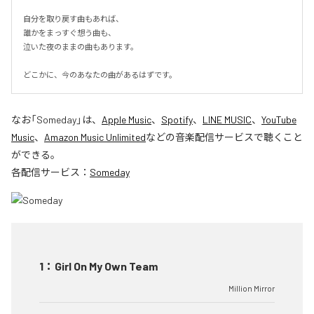
自分を取り戻す曲もあれば、

誰かをまっすぐ想う曲も、

泣いた夜のままの曲もあります。

どこかに、今のあなたの曲があるはずです。
なお「
Someday
」は、
Apple Music
、
Spotify
、
LINE MUSIC
、
YouTube
Music
、
Amazon Music Unlimited
などの音楽配信サービスで聴くこと
ができる。
各配信サービス：
Someday
1
：
Girl On My Own Team
Million Mirror