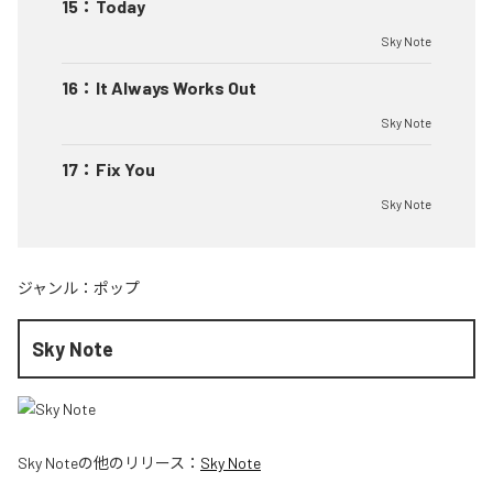
15
：
Today
Sky Note
16
：
It Always Works Out
Sky Note
17
：
Fix You
Sky Note
ジャンル：
ポップ
Sky Note
Sky Note
の他のリリース：
Sky Note