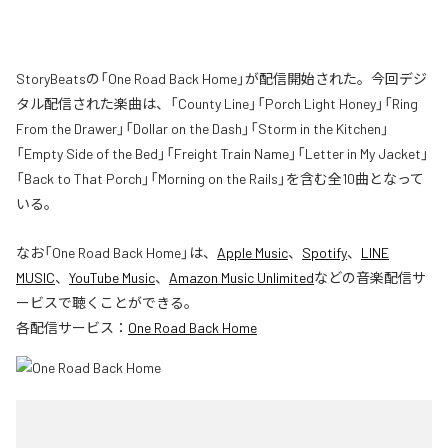
StoryBeatsの「One Road Back Home」が配信開始された。今回デジ
タル配信された楽曲は、「County Line」「Porch Light Honey」「Ring
From the Drawer」「Dollar on the Dash」「Storm in the Kitchen」
「Empty Side of the Bed」「Freight Train Name」「Letter in My Jacket」
「Back to That Porch」「Morning on the Rails」を含む全10曲となって
いる。
なお「
One Road Back Home
」は、
Apple Music
、
Spotify
、
LINE
MUSIC
、
YouTube Music
、
Amazon Music Unlimited
などの音楽配信サ
ービスで聴くことができる。
各配信サービス：
One Road Back Home