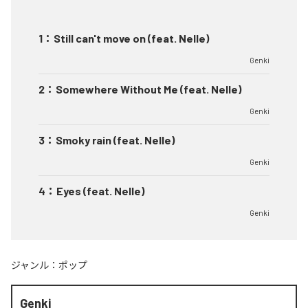
1
：
Still can't move on (feat. Nelle)
Genki
2
：
Somewhere Without Me (feat. Nelle)
Genki
3
：
Smoky rain (feat. Nelle)
Genki
4
：
Eyes (feat. Nelle)
Genki
ジャンル：
ポップ
Genki