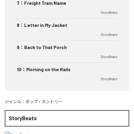
7
：
Freight Train Name
StoryBeats
8
：
Letter in My Jacket
StoryBeats
9
：
Back to That Porch
StoryBeats
10
：
Morning on the Rails
StoryBeats
ジャンル：
ポップ
/
カントリー
StoryBeats