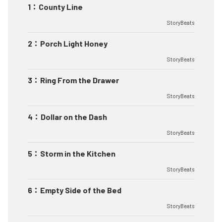
1
：
County Line
StoryBeats
2
：
Porch Light Honey
StoryBeats
3
：
Ring From the Drawer
StoryBeats
4
：
Dollar on the Dash
StoryBeats
5
：
Storm in the Kitchen
StoryBeats
6
：
Empty Side of the Bed
StoryBeats