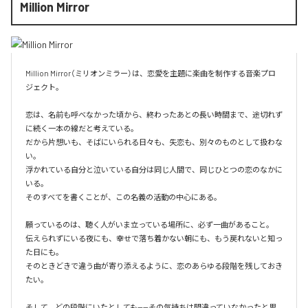
Million Mirror
Million Mirror（ミリオンミラー）は、恋愛を主題に楽曲を制作する音楽プロ
ジェクト。

恋は、名前も呼べなかった頃から、終わったあとの長い時間まで、途切れず
に続く一本の線だと考えている。

だから片想いも、そばにいられる日々も、失恋も、別々のものとして扱わな
い。

浮かれている自分と泣いている自分は同じ人間で、同じひとつの恋のなかに
いる。

そのすべてを書くことが、この名義の活動の中心にある。

願っているのは、聴く人がいま立っている場所に、必ず一曲があること。

伝えられずにいる夜にも、幸せで落ち着かない朝にも、もう戻れないと知っ
た日にも。

そのときどきで違う曲が寄り添えるように、恋のあらゆる段階を残しておき
たい。

そして、どの段階にいたとしても——その気持ちは間違っていなかったと思