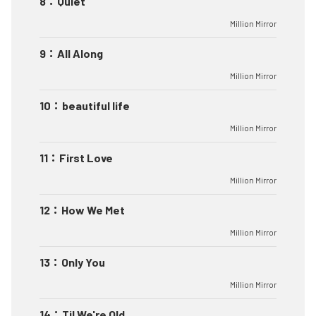
8
：
Quiet
Million Mirror
9
：
All Along
Million Mirror
10
：
beautiful life
Million Mirror
11
：
First Love
Million Mirror
12
：
How We Met
Million Mirror
13
：
Only You
Million Mirror
14
：
Til We're Old