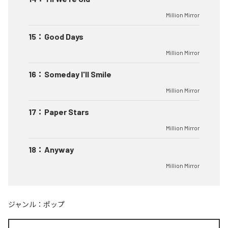
Million Mirror
15
：
Good Days
Million Mirror
16
：
Someday I'll Smile
Million Mirror
17
：
Paper Stars
Million Mirror
18
：
Anyway
Million Mirror
ジャンル：
ポップ