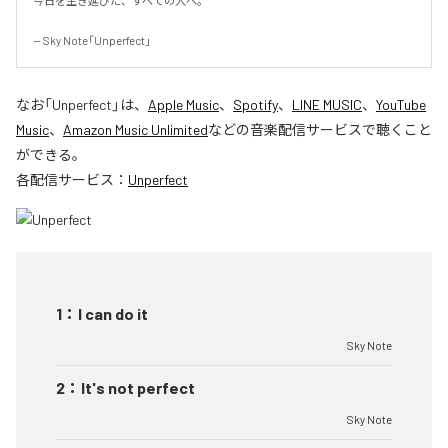
今日を生き延びた、すべての人へ。

-- Sky Note「Unperfect」
なお「
Unperfect
」は、
Apple Music
、
Spotify
、
LINE MUSIC
、
YouTube
Music
、
Amazon Music Unlimited
などの音楽配信サービスで聴くこと
ができる。
各配信サービス：
Unperfect
1
：
I can do it
Sky Note
2
：
It's not perfect
Sky Note