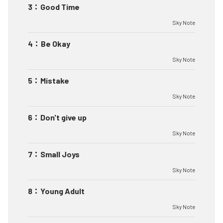
3
：
Good Time
Sky Note
4
：
Be Okay
Sky Note
5
：
Mistake
Sky Note
6
：
Don't give up
Sky Note
7
：
Small Joys
Sky Note
8
：
Young Adult
Sky Note