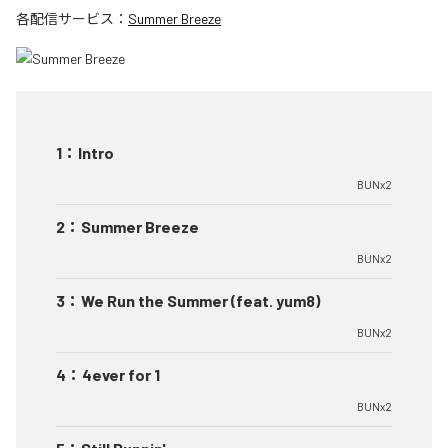
各配信サービス：
Summer Breeze
1
：
Intro
BUNx2
2
：
Summer Breeze
BUNx2
3
：
We Run the Summer (feat. yum8)
BUNx2
4
：
4ever for 1
BUNx2