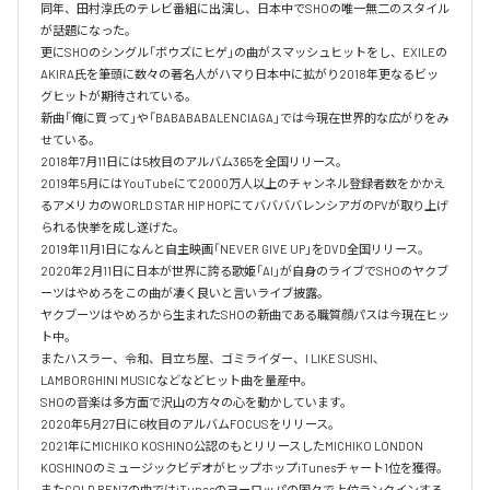
同年、田村淳氏のテレビ番組に出演し、日本中でSHOの唯一無二のスタイル
が話題になった。

更にSHOのシングル「ボウズにヒゲ」の曲がスマッシュヒットをし、EXILEの
AKIRA氏を筆頭に数々の著名人がハマり日本中に拡がり2018年更なるビッ
グヒットが期待されている。

新曲「俺に買って」や「BABABABALENCIAGA」では今現在世界的な広がりをみ
せている。

2018年7月11日には5枚目のアルバム365を全国リリース。

2019年5月にはYouTubeにて2000万人以上のチャンネル登録者数をかかえ
るアメリカのWORLD STAR HIP HOPにてババババレンシアガのPVが取り上げ
られる快挙を成し遂げた。

2019年11月1日になんと自主映画「NEVER GIVE UP」をDVD全国リリース。

2020年2月11日に日本が世界に誇る歌姫「AI」が自身のライブでSHOのヤクブ
ーツはやめろをこの曲が凄く良いと言いライブ披露。

ヤクブーツはやめろから生まれたSHOの新曲である職質顔パスは今現在ヒッ
ト中。

またハスラー、令和、目立ち屋、ゴミライダー、I LIKE SUSHI、
LAMBORGHINI MUSICなどなどヒット曲を量産中。

SHOの音楽は多方面で沢山の方々の心を動かしています。

2020年5月27日に6枚目のアルバムFOCUSをリリース。

2021年にMICHIKO KOSHINO公認のもとリリースしたMICHIKO LONDON 
KOSHINOのミュージックビデオがヒップホップiTunesチャート1位を獲得。

またGOLD BENZの曲ではiTunesのヨーロッパの国々で上位ランクインする