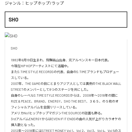
ジャンル：
ヒップホップ/ラップ
SHO
SHO 

1982年6月19日生まれ、飛騨高山出身、元アルペンスキー日本代表。

今現在HIP HOPアーティストにて活躍中。

またS.TIME STYLE RECORDSの代表、自身のS.TIMEブランドもプロデュー
スしている。

2007年、THE GAMEの目にとまりアジア人としては異例のTHE BLACK WALL 
STREETのメンバーとして8つのステージを共にした。

自身のレーベルS.TIME STYLE RECORDSからは、2008年〜2018年の間に
RIZE & PEACE、BRAND、ENERGY、SHO THE BEST、３６５、の５枚のオ
フィシャルアルバムを全国リリースしている。

アメリカNo1ヒップホップマガジンTHE SOURCEの誌面も飾る。

3rdアルバムENERGYからはEVEN IF IT ENDSの曲の人気が上がりカラオケの
挿入歌となった。

2012年〜2018年にはSTREET MONEY Vol 1、Vol 2、Vol 3、Vol 4、Vol 5のス