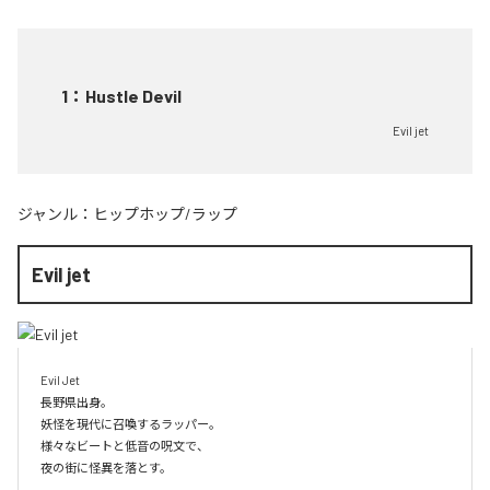
1
：
Hustle Devil
Evil jet
ジャンル：
ヒップホップ/ラップ
Evil jet
Evil Jet

長野県出身。

妖怪を現代に召喚するラッパー。

様々なビートと低音の呪文で、

夜の街に怪異を落とす。