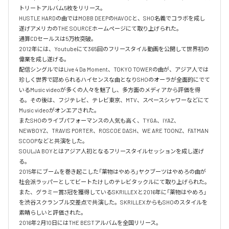
トリートアルバム5枚をリリース。

HUSTLE HARDの曲ではMOBB DEEPのHAVOCと、SHO名義でコラボを成し
遂げアメリカのTHE SOURCEホームページにて取り上げられた。

通算CDセールスは5万枚突破。

2012年には、Youtubeにて365回のフリースタイル動画を公開して世界初の
偉業を成し遂げる。

配信シングルではLive 4 Da Moment、TOKYO TOWERの曲が、アジア人では
珍しく世界で認められるハイセンスな曲となりSHOのオーラが全面的にでて
いるMusic videoが多くの人々を魅了し、多方面のメディアから評価を得
る。その後は、フジテレビ、テレビ東京、MTV、スペースシャワーなどにて
Music videoがオンエアされた。

またSHOのライブパフォーマンスの人気も高く、TYGA、IYAZ、
NEWBOYZ、TRAVIS PORTER、ROSCOE DASH、WE ARE TOONZ、FATMAN 
SCOOPなどと共演をした。

SOULJA BOYとはアジア人初となるフリースタイルセッションを成し遂げ
る。

2015年にブームを巻き起こした「薬物はやめろ」ヤクブーツはやめろの曲が
社会派ラッパーとしてビートたけしのテレビタックルにて取り上げられた。

また、グラミー賞3冠を獲得しているSKRILLEXと2016年に「薬物はやめろ」
を渋谷スクランブル交差点で共演した。SKRILLEXからもSHOのスタイルを
素晴らしいと評価された。

2016年2月10日にはTHE BESTアルバムを全国リリース。
