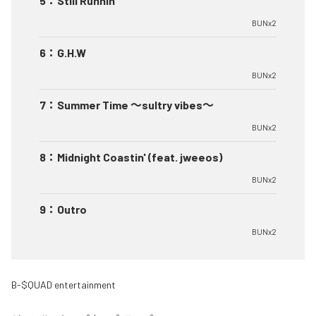
5
：
Still Runnin'
BUNx2
6
：
G.H.W
BUNx2
7
：
Summer Time 〜sultry vibes〜
BUNx2
8
：
Midnight Coastin' (feat. jweeos)
BUNx2
9
：
Outro
BUNx2
B-$QUAD entertainment