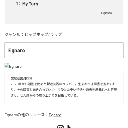
1
：
My Turn
Egnaro
ジャンル：
ヒップホップ/ラップ
Egnaro
愛媛県出身(23)　

2025年から活動を始めた新進気鋭のラッパー。生まれつき障害を抱えてお
り、その障害と向き合っていく中で受けた辛い待遇や過去を反骨心へと昇華
させ、どん底からの成り上がりを目指している。
Egnaro
の他のリリース：
Egnaro