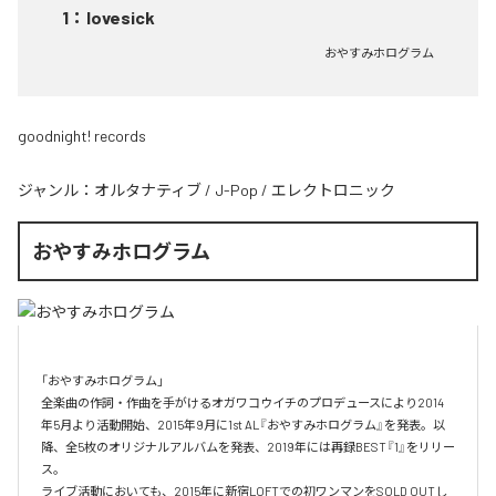
1
：
lovesick
おやすみホログラム
goodnight! records
ジャンル：
オルタナティブ
/
J-Pop
/
エレクトロニック
おやすみホログラム
「おやすみホログラム」

全楽曲の作詞・作曲を⼿がけるオガワコウイチのプロデュースにより2014
年5⽉より活動開始、2015年9⽉に1st AL『おやすみホログラム』を発表。以
降、全5枚のオリジナルアルバムを発表、2019年には再録BEST『1』をリリー
ス。

ライブ活動においても、2015年に新宿LOFTでの初ワンマンをSOLD OUTし