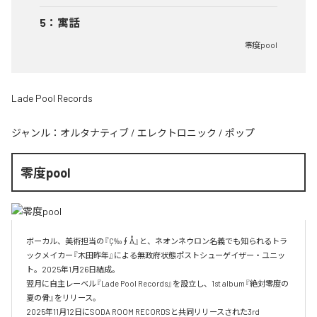
5
：
寓話
零度pool
Lade Pool Records
ジャンル：
オルタナティブ
/
エレクトロニック
/
ポップ
零度pool
ボーカル、美術担当の『Ç‰∮Å』と、ネオンネウロン名義でも知られるトラ
ックメイカー『木田昨年』による無政府状態ポストシューゲイザー・ユニッ
ト。2025年1月26日結成。

翌月に自主レーベル『Lade Pool Records』を設立し、1st album『絶対零度の
夏の骨』をリリース。

2025年11月12日にSODA ROOM RECORDSと共同リリースされた3rd 