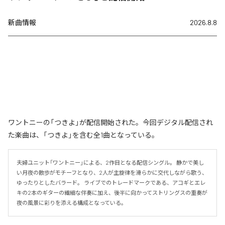
新曲情報
2026.8.8
ワントニーの「つきよ」が配信開始された。今回デジタル配信され
た楽曲は、「つきよ」を含む全1曲となっている。
夫婦ユニット「ワントニー」による、2作目となる配信シングル。 静かで美し
い月夜の散歩がモチーフとなり、2人が主旋律を滑らかに交代しながら歌う、
ゆったりとしたバラード。 ライブでのトレードマークである、アコギとエレ
キの2本のギターの繊細な伴奏に加え、後半に向かってストリングスの重奏が
夜の風景に彩りを添える構成となっている。