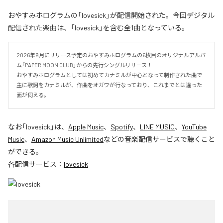
おやすみホログラムの「lovesick」が配信開始された。今回デジタル
配信された楽曲は、「lovesick」を含む全1曲となっている。
2026年9月にリリース予定のおやすみホログラムの6枚目のオリジナルアルバ
ム「PAPER MOON CLUB」からの先行シングルリリース！

おやすみホログラムとしては初めてカナミルが中心となって制作された曲で
主に歌詞をカナミルが、作曲をオガワが行なっており、これまでとは違った
面が伺える。
なお「
lovesick
」は、
Apple Music
、
Spotify
、
LINE MUSIC
、
YouTube
Music
、
Amazon Music Unlimited
などの音楽配信サービスで聴くこと
ができる。
各配信サービス：
lovesick