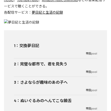
ービスで聴くことができる。
各配信サービス：
夢日記と生活の記録
1
：
交換夢日記
零度pool
2
：
完璧な都市で、君を見失う
零度pool
3
：
さよならが趣味のあの子へ
零度pool
4
：
ぬいぐるみのへんてこな饒舌
零度pool