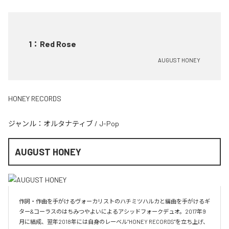
1
：
Red Rose
AUGUST HONEY
HONEY RECORDS
ジャンル：
オルタナティブ
/
J-Pop
AUGUST HONEY
作詞・作曲を手がけるヴォーカリストのハチミツハルカと編曲を手がけるギ
ター&コーラスのはちみつやよいによるアシッドフォークデュオ。2017年9
月に結成、翌年2018年には自身のレーベル”HONEY RECORDS"を立ち上げ、