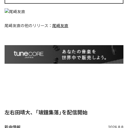
尾崎友直
の他のリリース：
尾崎友直
左右田靖大、「玻鐘集落」を配信開始
新曲情報
2026.8.8