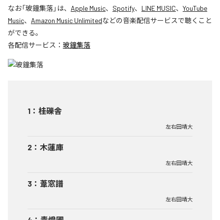
なお「
玻鐘集落
」は、
Apple Music
、
Spotify
、
LINE MUSIC
、
YouTube
Music
、
Amazon Music Unlimited
などの音楽配信サービスで聴くこと
ができる。
各配信サービス：
玻鐘集落
1
：
桂礫舎
左右田靖大
2
：
木蓮庫
左右田靖大
3
：
葦窓譜
左右田靖大
4
：
青燈圃