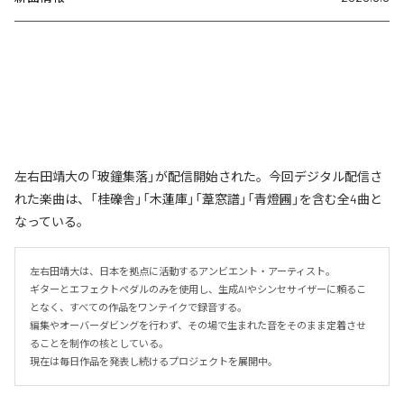
左右田靖大の「玻鐘集落」が配信開始された。今回デジタル配信さ
れた楽曲は、「桂礫舎」「木蓮庫」「葦窓譜」「青燈圃」を含む全4曲と
なっている。
左右田靖大は、日本を拠点に活動するアンビエント・アーティスト。

ギターとエフェクトペダルのみを使用し、生成AIやシンセサイザーに頼るこ
となく、すべての作品をワンテイクで録音する。

編集やオーバーダビングを行わず、その場で生まれた音をそのまま定着させ
ることを制作の核としている。

現在は毎日作品を発表し続けるプロジェクトを展開中。