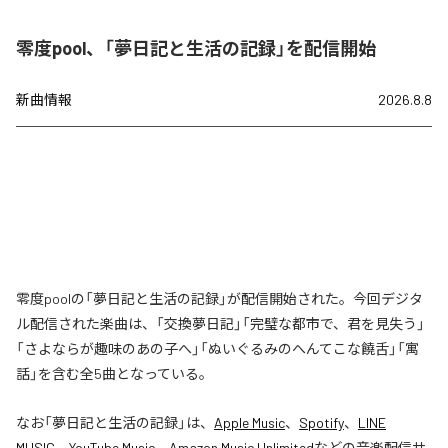
零度pool、「夢日記と生活の記録」を配信開始
新曲情報
2026.8.8
零度poolの「夢日記と生活の記録」が配信開始された。今回デジタ
ル配信された楽曲は、「交換夢日記」「完璧な都市で、君を見失う」
「さよならが趣味のあの子へ」「ぬいぐるみのへんてこな饒舌」「寓
話」を含む全5曲となっている。
なお「
夢日記と生活の記録
」は、
Apple Music
、
Spotify
、
LINE
MUSIC
、
YouTube Music
、
Amazon Music Unlimited
などの音楽配信サ