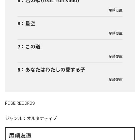
5
：
君の歌 (feat. Tori Kudo)
尾崎友直
6
：
星空
尾崎友直
7
：
この道
尾崎友直
8
：
あなたはわたしの愛する子
尾崎友直
ROSE RECORDS
ジャンル：
オルタナティブ
尾崎友直