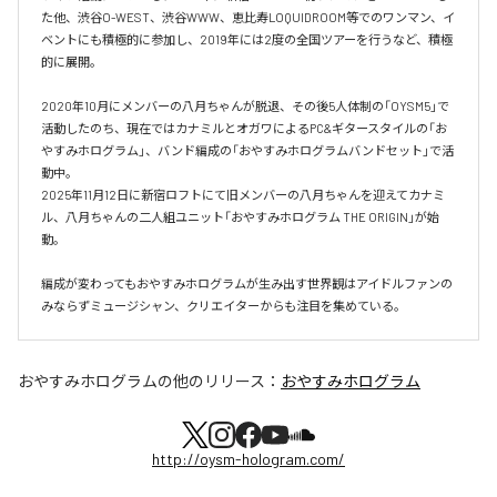
た他、渋⾕O-WEST、渋⾕WWW、恵⽐寿LOQUIDROOM等でのワンマン、イ
ベントにも積極的に参加し、2019年には2度の全国ツアーを⾏うなど、積極
的に展開。

2020年10月にメンバーの八月ちゃんが脱退、その後5人体制の「OYSM5」で
活動したのち、現在ではカナミルとオガワによるPC&ギタースタイルの「お
やすみホログラム」、バンド編成の「おやすみホログラムバンドセット」で活
動中。

2025年11月12日に新宿ロフトにて旧メンバーの八月ちゃんを迎えてカナミ
ル、八月ちゃんの二人組ユニット「おやすみホログラム THE ORIGIN」が始
動。

編成が変わってもおやすみホログラムが⽣み出す世界観はアイドルファンの
おやすみホログラム
の他のリリース：
おやすみホログラム
http://oysm-hologram.com/