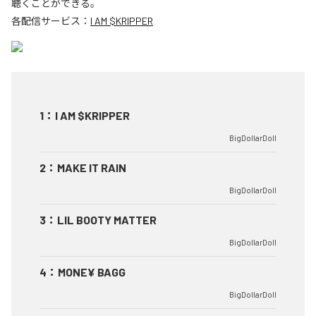
聴くことができる。
各配信サービス：
I AM $KRIPPER
1
：
I AM $KRIPPER
BigDollarDoll
2
：
MAKE IT RAIN
BigDollarDoll
3
：
LIL BOOTY MATTER
BigDollarDoll
4
：
MONE¥ BAGG
BigDollarDoll