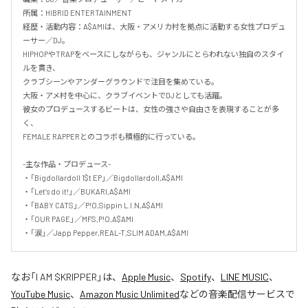
所属：HIBRID ENTERTAINMENT

経歴・活動内容：A$AMIは、大阪・アメリカ村を拠点に活動する女性プロデュ
ーサー／DJ。

HIPHOPやTRAPをベースにしながらも、ジャンルにとらわれない独自のスタイ
ルを貫き、

クラブシーンやアンダーグラウンドで注目を集めている。

大阪・アメ村を中心に、クラブイベントでDJとしても活躍。

彼女のプロデュースするビートは、女性の強さや自由さを表現することが多
く、

FEMALE RAPPERとのコラボも積極的に行っている。

-主な作品・プロデュース-

・「Bigdollardoll 1$t EP」／Bigdollardoll,A$AMI

・「Let’s do it!」／BUKARI,A$AMI

・「BABY CATS」／P!O,Sippin L.I.N,A$AMI

・「OUR PAGE」／MFS,P!O,A$AMI

・「涙」／Japp Pepper,REAL-T,SLIM ADAM,A$AMI
なお「
I AM $KRIPPER
」は、
Apple Music
、
Spotify
、
LINE MUSIC
、
YouTube Music
、
Amazon Music Unlimited
などの音楽配信サービスで