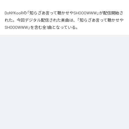
DoNYKooRの「知らざあ言って聴かせやSHOOOWWW」が配信開始さ
れた。今回デジタル配信された楽曲は、「知らざあ言って聴かせや
SHOOOWWW」を含む全1曲となっている。
なお「
知らざあ言って聴かせやSHOOOWWW
」は、
Apple Music
、
Spotify
、
LINE MUSIC
、
YouTube Music
、
Amazon Music Unlimited
など
の音楽配信サービスで聴くことができる。
各配信サービス：
知らざあ言って聴かせやSHOOOWWW
1
：
知らざあ言って聴かせやSHOOOWWW
DoNYKooR