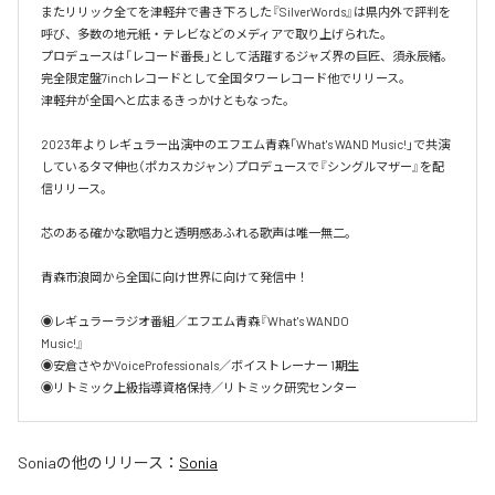
またリリック全てを津軽弁で書き下ろした『SilverWords』は県内外で評判を
呼び、多数の地元紙・テレビなどのメディアで取り上げられた。

プロデュースは「レコード番長」として活躍するジャズ界の巨匠、須永辰緒。

完全限定盤7inchレコードとして全国タワーレコード他でリリース。

津軽弁が全国へと広まるきっかけともなった。

2023年よりレギュラー出演中のエフエム青森「What's WAND Music!」で共演
しているタマ伸也（ポカスカジャン）プロデュースで『シングルマザー』を配
信リリース。

芯のある確かな歌唱力と透明感あふれる歌声は唯一無二。

青森市浪岡から全国に向け世界に向けて発信中！

◉レギュラーラジオ番組／エフエム青森『What's WANDO

Music!』

◉安倉さやかVoiceProfessionals／ボイストレーナー 1期生

◉リトミック上級指導資格保持／リトミック研究センター
Sonia
の他のリリース：
Sonia