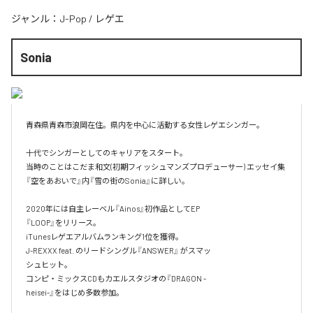
ジャンル：
J-Pop
/
レゲエ
Sonia
青森県青森市浪岡在住。県内を中心に活動する女性レゲエシンガー。

十代でシンガーとしてのキャリアをスタート。

当時のことはこだま和文(初期フィッシュマンズプロデューサー) エッセイ集
『空をあおいで』内『雪の街のSonia』に詳しい。

2020年には自主レーベル『Ainos』初作品としてEP

『LOOP』をリリース。

iTunesレゲエアルバムランキング1位を獲得。

J-REXXX feat. のリードシングル『ANSWER』 がスマッ

シュヒット。

コンピ・ミックスCDもカエルスタジオの『DRAGON -

heisei-』をはじめ多数参加。
