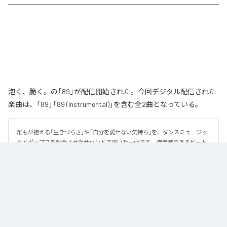
泡く、脆く。の「89」が配信開始された。今回デジタル配信された
楽曲は、「89」「89 (Instrumental)」を含む全2曲となっている。
誰もが抱える「生きづらさ」や「自分を愛せない気持ち」を、ダンスミュージッ
クとポップスを融合させたサウンドで描いた一曲です。 疾走感のあるビート
と繊細な歌詞が交差し、苦しさの中にも小さな希望を見つけ出していく。 「味
方だよ」というメッセージが、心にそっと寄り添う作品です。
なお「
89
」は、
Apple Music
、
Spotify
、
LINE MUSIC
、
YouTube Music
、
Amazon Music Unlimited
などの音楽配信サービスで聴くことができ
る。