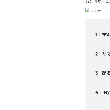
各配信サービ
1
：
PEA
2
：
サ
3
：
踊
4
：
He