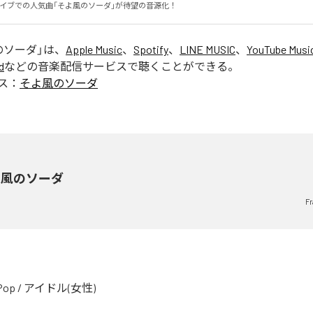
Driveライブでの人気曲「そよ風のソーダ」が待望の音源化！
のソーダ
」は、
Apple Music
、
Spotify
、
LINE MUSIC
、
YouTube Musi
d
などの音楽配信サービスで聴くことができる。
ス：
そよ風のソーダ
よ風のソーダ
Fr
Pop
/
アイドル(女性)