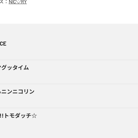
ス：
NIC♡RY
CE
マグッタイム
るニンニコリン
y!!トモダッチ☆