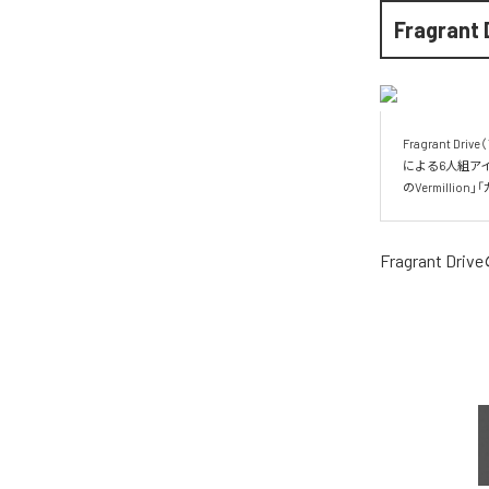
Fragrant 
Fragrant
による6人組ア
のVermilli
Fragrant Drive