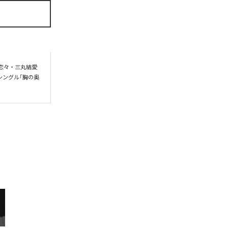
上恋々・三丸結愛
シングル「胸の奥