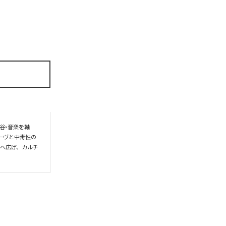
谷×音楽を軸
ーヴと中毒性の
界へ広げ、カルチ