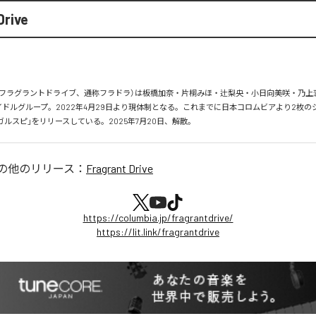
Drive
 Drive（フラグラントドライブ、通称フラドラ）は板橋加奈・片桐みほ・辻梨央・小日向美咲・乃
イドルグループ。2022年4月29日より現体制となる。これまでに日本コロムビアより2枚の
on」「ガルスピ」をリリースしている。2025年7月20日、解散。
の他のリリース：
Fragrant Drive
https://columbia.jp/fragrantdrive/
https://lit.link/fragrantdrive