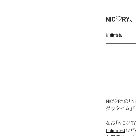
NIC♡RY
新曲情報
NIC♡RYの
グッタイム」「
なお「
NIC♡RY
Unlimited
など