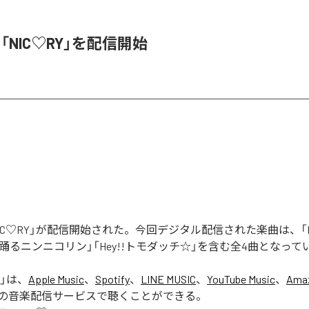
、「NIC♡RY」を配信開始
「NIC♡RY」が配信開始された。今回デジタル配信された楽曲は、「P
踊るニンニコリン」「Hey!!トモダッチ☆」を含む全4曲となって
」は、
Apple Music
、
Spotify
、
LINE MUSIC
、
YouTube Music
、
Amaz
の音楽配信サービスで聴くことができる。