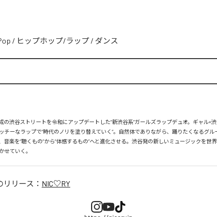
Pop
/
ヒップホップ/ラップ
/
ダンス
、平成の渋谷ストリートを令和にアップデートした“新渋谷系”ガールズラップデュオ。ギャル×渋
ッチーなラップで“時代のノリを塗り替えていく”。自然体でありながら、踊りたくなるグル
、音楽を“聴くもの”から“体感するもの”へと進化させる。渋谷発の新しいミュージックを世
かせていく。
のリリース：
NIC♡RY