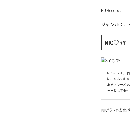
HJ Records
ジャンル：
J-
NIC♡RY
NIC♡RYは
に、ゆるくキャ
あるフレーズで
ャーとして根付
NIC♡RY
の他