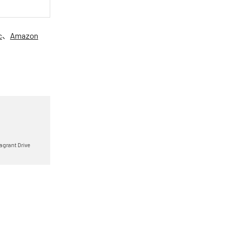
c
、
Amazon
agrant Drive