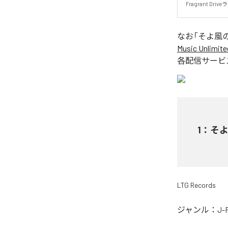
Fragrant 
なお「
そよ風
Music Unlimite
各配信サービ
1
：
そ
LTG Records
ジャンル：
J-