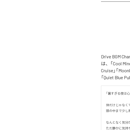
Drive BGM
は、「Cool Mind 
Cruise」「Moonl
「Quiet Blue
「暑すぎる夜は心ま
体だけじゃなくて
頭の中まで少し熱
なんとなく気分が
ただ静かに気持ち