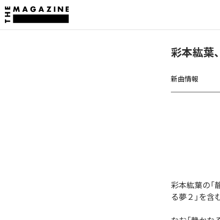
彩本紘葉
新曲情報
彩本紘葉の「
る夢２」を含