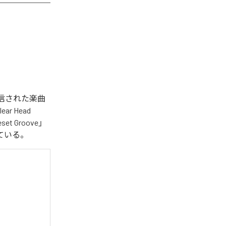
タル配信された楽曲
lear Head
eset Groove」
となっている。