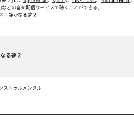
る夢２
」は、
Apple Music
、
Spotify
、
LINE MUSIC
、
YouTube Music
d
などの音楽配信サービスで聴くことができる。
ス：
静かなる夢２
かなる夢２
ンストゥルメンタル