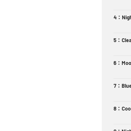
4
：
Nig
5
：
Cle
6
：
Moo
7
：
Blu
8
：
Coo