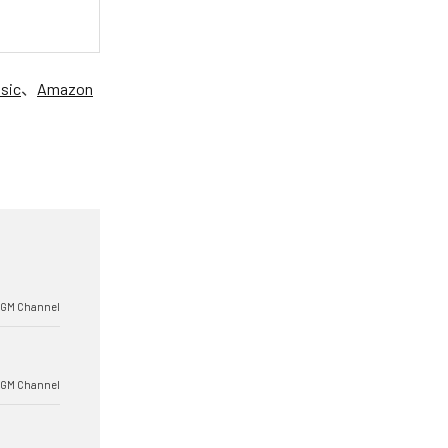
sic
、
Amazon
BGM Channel
BGM Channel