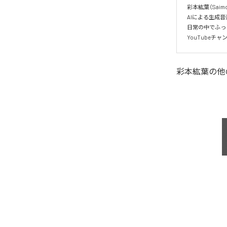
彩本紘葉（Sai
AIによる生成
日常の中でふっ
YouTube
彩本紘葉
の他