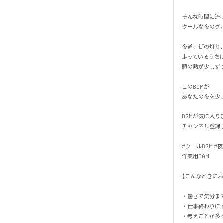
そんな時間に流した
クールな夜のグル
夜道、街の灯り、
走っているうちに、
頭の熱が少しずつ
このBGMが

あなたの夜を少し
BGMが気に入りま
チャンネル登録し
#クールBGM #
作業用BGM

【こんなときにおすす
・暑さで気分まで
・仕事終わりに頭
・考えごとが多く