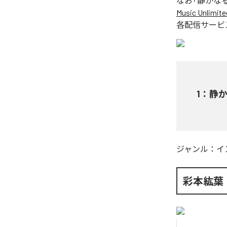
なお「
静かな
Music Unlimite
各配信サービ
1
：
静
ジャンル：
イ
彩本紘葉