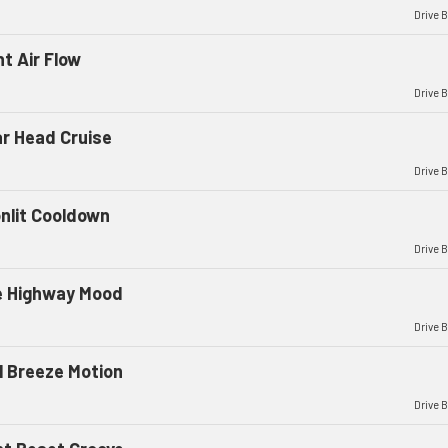
Drive 
ht Air Flow
Drive 
ar Head Cruise
Drive 
nlit Cooldown
Drive 
e Highway Mood
Drive 
l Breeze Motion
Drive 