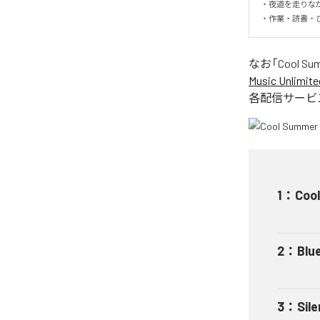
・夜道を走りなが
・作業・読書・
なお「
Cool Su
Music Unlimite
各配信サービ
1
：
Cool
2
：
Blue
3
：
Sil