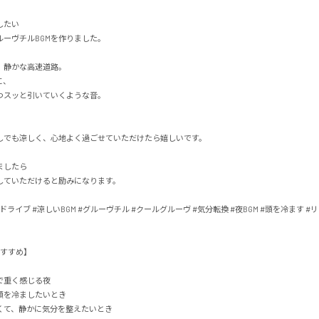
い

ーヴチルBGMを作りました。

静かな高速道路。



スッと引いていくような音。

でも涼しく、心地よく過ごせていただけたら嬉しいです。

したら

ていただけると励みになります。

夜ドライブ #涼しいBGM #グルーヴチル #クールグルーヴ #気分転換 #夜BGM #頭を冷ます #リ
め】

重く感じる夜

を冷ましたいとき

て、静かに気分を整えたいとき
