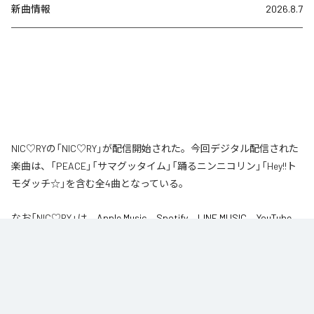
新曲情報
2026.8.7
NIC♡RYの「NIC♡RY」が配信開始された。今回デジタル配信された
楽曲は、「PEACE」「サマグッタイム」「踊るニンニコリン」「Hey!!ト
モダッチ☆」を含む全4曲となっている。
なお「
NIC♡RY
」は、
Apple Music
、
Spotify
、
LINE MUSIC
、
YouTube
Music
、
Amazon Music Unlimited
などの音楽配信サービスで聴くこと
ができる。
各配信サービス：
NIC♡RY