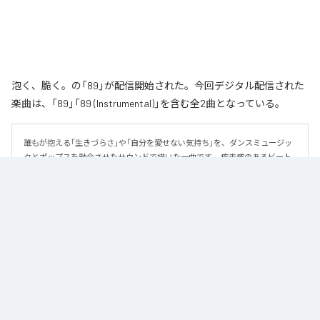
泡く、脆く。の「89」が配信開始された。今回デジタル配信された
楽曲は、「89」「89 (Instrumental)」を含む全2曲となっている。
誰もが抱える「生きづらさ」や「自分を愛せない気持ち」を、ダンスミュージッ
クとポップスを融合させたサウンドで描いた一曲です。 疾走感のあるビート
と繊細な歌詞が交差し、苦しさの中にも小さな希望を見つけ出していく。 「味
方だよ」というメッセージが、心にそっと寄り添う作品です。
なお「
89
」は、
Apple Music
、
Spotify
、
LINE MUSIC
、
YouTube Music
、
Amazon Music Unlimited
などの音楽配信サービスで聴くことができ
る。
各配信サービス：
89