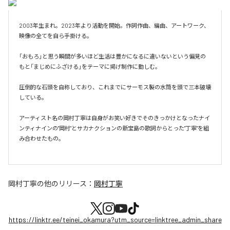
2003年生まれ。2023年より活動を開始。作詞作曲、編曲、アートワーク、
映像の全てを自ら手掛ける。

「おもろ」と思う瞬間が多いほど生活は豊かになるに違いないという偏見の
もと「まじめにふざける」をテーマに掲げ制作に勤しむ。

圧倒的な石頭を自称しており、これまでにサーモス製の水筒を頭で三本破壊
している。

アーティスト名の岡村丁寧は自身がお笑い好きでそのきっかけとなったナイ
ンティナインの"岡村"とサカナクションの新宝島の歌詞からとった"丁寧"を組
み合わせたもの。

岡村丁寧
の他のリリース：
岡村丁寧
https://linktr.ee/teinei_okamura?utm_source=linktree_admin_share