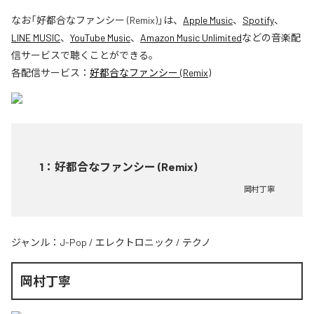
なお「
好都合なファンシー (Remix)
」は、
Apple Music
、
Spotify
、
LINE MUSIC
、
YouTube Music
、
Amazon Music Unlimited
などの音楽配
信サービスで聴くことができる。
各配信サービス：
好都合なファンシー (Remix)
1
：
好都合なファンシー (Remix)
岡村丁寧
ジャンル：
J-Pop
/
エレクトロニック
/
テクノ
岡村丁寧