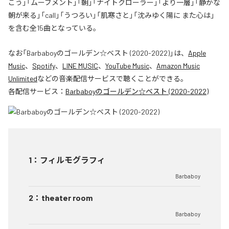
こう」「ムーブメント」「朝」「ナイトクローラー」「より一層」「静かな
朝が来る」「call」「うつろい」「肌寒さと」「沈みゆく陽に また心は」
を含む全15曲となっている。
なお「
Barbaboyのゴールデン☆ベスト (2020-2022)
」は、
Apple
Music
、
Spotify
、
LINE MUSIC
、
YouTube Music
、
Amazon Music
Unlimited
などの音楽配信サービスで聴くことができる。
各配信サービス：
Barbaboyのゴールデン☆ベスト (2020-2022)
1
：
フィルモグラフィ
Barbaboy
2
：
theater room
Barbaboy