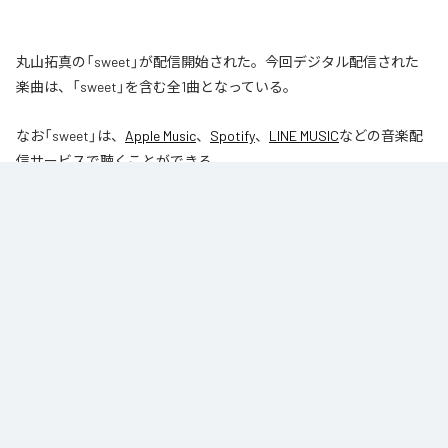
丸山拓真の「sweet」が配信開始された。今回デジタル配信された
楽曲は、「sweet」を含む全1曲となっている。
なお「
sweet
」は、
Apple Music
、
Spotify
、
LINE MUSIC
などの音楽配
信サービスで聴くことができる。
各配信サービス：
sweet
1
：
sweet
丸山拓真
ジャンル：
J-Pop
/
オルタナティブ
/
ヒップホップ/ラップ