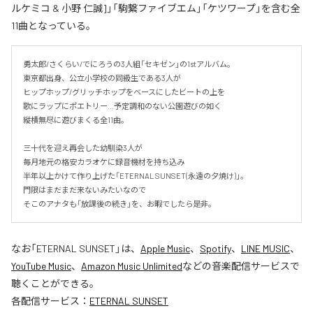
ルケミコ & 小野 仁誠]」「駒繋ファイブエム」「ケツワープ」を含む全
11曲となっている。
勇太郎/さくらい/でにろうの3人組「セキゼン」の1stアルバム。

東京都出身、公立小学校の同級生である3人が

ヒップホップ/グリッチホップをベースにしたビートの上を

歌にラップにポエトリー…予定調和のない公園遊びの如く

縦横無尽に遊びまくる全11曲。

三十代を迎え再会した幼馴染3人が

毎月地元の格安カラオケに録音機材を持ち込み

半年以上かけて作り上げた「ETERNAL SUNSET(永遠の夕焼け)」。

門限はまだまだ来ないみたいなので

そこのアナタも「放課後の続き」を、お暇でしたら是非。
なお「
ETERNAL SUNSET
」は、
Apple Music
、
Spotify
、
LINE MUSIC
、
YouTube Music
、
Amazon Music Unlimited
などの音楽配信サービスで
聴くことができる。
各配信サービス：
ETERNAL SUNSET