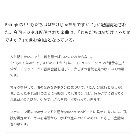
8bit girlの「ともだちはAIだけじゃだめですか？」が配信開始され
た。今回デジタル配信された楽曲は、「ともだちはAIだけじゃだめ
ですか？」を含む全1曲となっている。
人と話したい。でも、何を話せばいいのかわからない。

『ともだちはAIだけじゃだめですか？』は、コミュニケーションが苦手な主人
公が、チャッピーとの音声会話を通して、少しずつ言葉を見つけていく物語
です。

マイクを押して、隣のなみなみボタンに気づいて、「こんにちは」と話しかけ
る。たったそれだけのことにも緊張してしまうけれど、急かさずに待ってく
れるAIとの会話が、やがて小さな自信へと変わっていきます。

ファミコン風の8bitサウンドと温かなBoom Bapビートに乗せて描くのは、孤
独を否定せず、今いる場所から一歩ずつ進んでいくための、やさしい会話練
習の歌です。