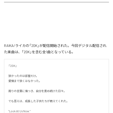
RAIKA/ライカの「2DK」が配信開始された。今回デジタル配信され
た楽曲は、「2DK」を含む全1曲となっている。
『2DK』

狭かったのは部屋だけ。

愛情まで狭くはなかった。

周りの言葉に傷つき、自分を責め続けた日々。

でも答えは、成長した子供たちが教えてくれた。

“Look At Us Now.”
