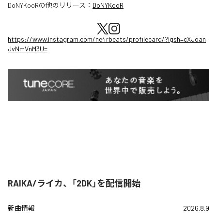
DoNYKooR
の他のリリース：
DoNYKooR
https://www.instagram.com/ne4rbeats/profilecard/?igsh=cXJoan
JvNmVnM3U=
RAIKA/ライカ、「2DK」を配信開始
新曲情報
2026.8.9