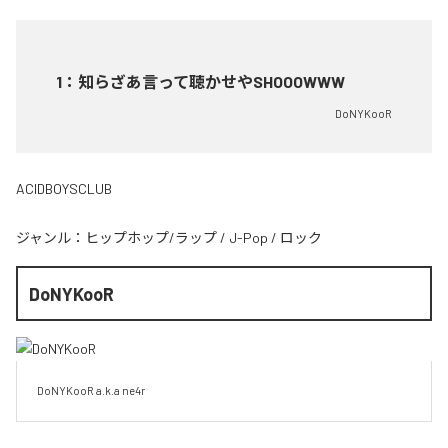
1
：
知らざあ言って聴かせやSHOOOWWW
DoNYKooR
ACIDBOYSCLUB
ジャンル：
ヒップホップ/ラップ
/
J-Pop
/
ロック
DoNYKooR
DoNYKooR a.k.a ne4r