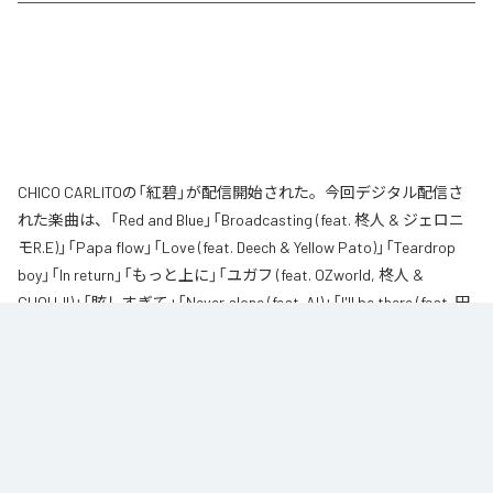
CHICO CARLITOの「紅碧」が配信開始された。今回デジタル配信さ
れた楽曲は、「Red and Blue」「Broadcasting (feat. 柊人 & ジェロニ
モR.E)」「Papa flow」「Love (feat. Deech & Yellow Pato)」「Teardrop
boy」「In return」「もっと上に」「ユガフ (feat. OZworld, 柊人 &
CHOUJI)」「眩しすぎて」「Never alone (feat. AI)」「I'll be there (feat. 田
我流)」を含む全11曲となっている。
なお「
紅碧
」は、
Apple Music
、
Spotify
、
LINE MUSIC
、
YouTube
Music
、
Amazon Music Unlimited
などの音楽配信サービスで聴くこと
ができる。
各配信サービス：
紅碧