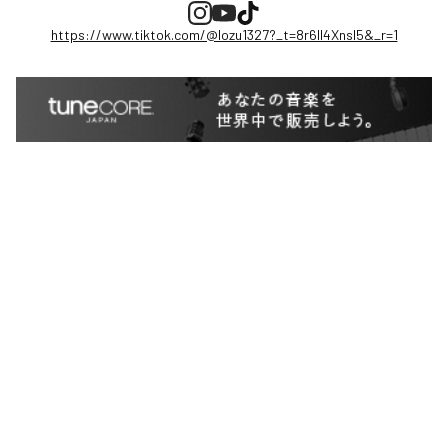
https://www.tiktok.com/@lozu1327?_t=8r6Il4Xnsl5&_r=1