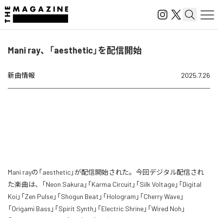
Mani ray、「aesthetic」を配信開始
新曲情報
2025.7.26
Mani rayの「aesthetic」が配信開始された。今回デジタル配信され
た楽曲は、「Neon Sakura」「Karma Circuit」「Silk Voltage」「Digital
Koi」「Zen Pulse」「Shogun Beat」「Hologram」「Cherry Wave」
「Origami Bass」「Spirit Synth」「Electric Shrine」「Wired Noh」