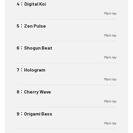
4
：
Digital Koi
Mani ray
5
：
Zen Pulse
Mani ray
6
：
Shogun Beat
Mani ray
7
：
Hologram
Mani ray
8
：
Cherry Wave
Mani ray
9
：
Origami Bass
Mani ray