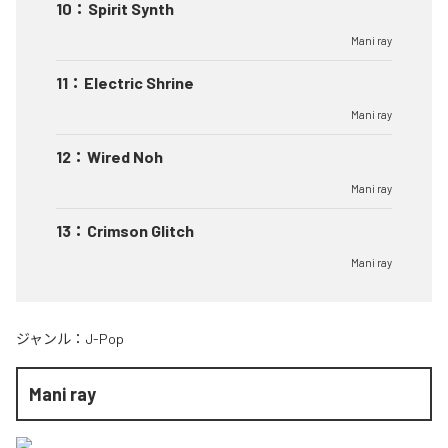
10
：
Spirit Synth
Mani ray
11
：
Electric Shrine
Mani ray
12
：
Wired Noh
Mani ray
13
：
Crimson Glitch
Mani ray
ジャンル：
J-Pop
Mani ray