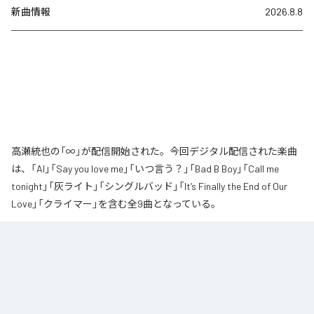
新曲情報
2026.8.8
高瀬統也の「∞」が配信開始された。今回デジタル配信された楽曲
は、「AI」「Say you love me」「いつ言う？」「Bad B Boy」「Call me
tonight」「灰ライト」「シングルバッド」「It’s Finally the End of Our
Love」「クライマー」を含む全9曲となっている。
なお「
∞
」は、
Apple Music
、
Spotify
、
LINE MUSIC
、
YouTube Music
、
Amazon Music Unlimited
などの音楽配信サービスで聴くことができ
る。
各配信サービス：
∞