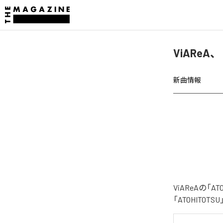
ViAReA
新曲情報
ViAReAの
「ATOHITO