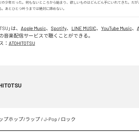
だの少年だった。何もないところから始まり、欲しいものはどんどん手にいれてきた。だが
る。あとひとつ叶うまでは絶対に諦めない。
OTSU
」は、
Apple Music
、
Spotify
、
LINE MUSIC
、
YouTube Music
、
の音楽配信サービスで聴くことができる。
ス：
ATOHITOTSU
HITOTSU
ップホップ/ラップ
/
J-Pop
/
ロック