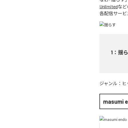
Unlimited
など
各配信サービ
1
：
揺
ジャンル：
ヒ
masumi 