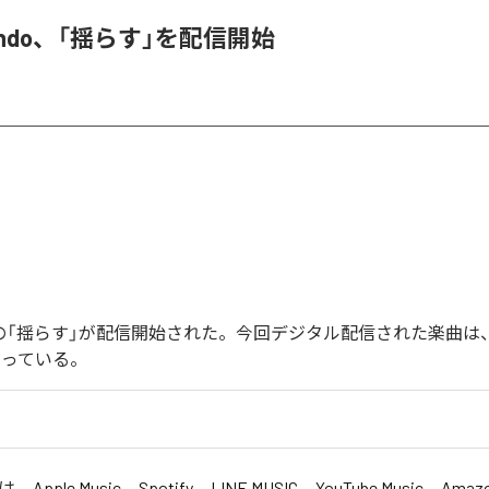
 endo、「揺らす」を配信開始
endoの「揺らす」が配信開始された。今回デジタル配信された楽曲は
なっている。
」は、
Apple Music
、
Spotify
、
LINE MUSIC
、
YouTube Music
、
Amazo