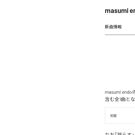
masumi
新曲情報
masumi 
含む全1曲と
覚醒
なお「
揺らす