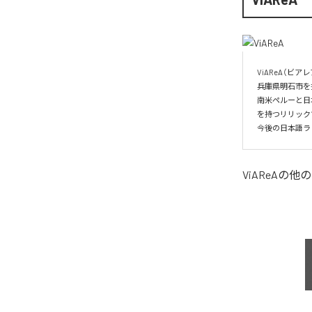
ViAReA（ビアレア
兵庫県明石市を
南米ペルーと日
を持つリリック
ViAReA
の他の