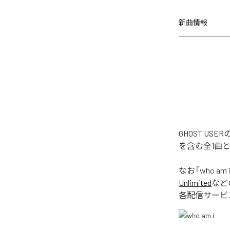
新曲情報
GHOST US
を含む全1曲
なお「
who am 
Unlimited
など
各配信サービ