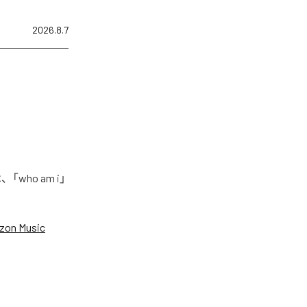
2026.8.7
who am i」
zon Music