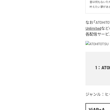
昔は何もないた
叶えたい夢があ
なお「
ATOHIT
Unlimited
など
各配信サービ
1
：
ATO
ジャンル：
ヒ
ViAReA