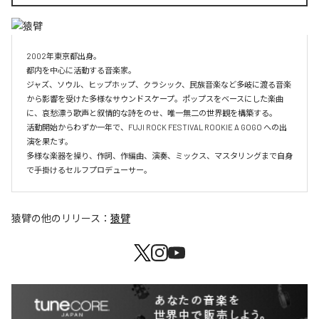
2002年東京都出身。 

都内を中心に活動する音楽家。

ジャズ、ソウル、ヒップホップ、クラシック、民族音楽など多岐に渡る音楽
から影響を受けた多様なサウンドスケープ。ポップスをベースにした楽曲
に、哀愁漂う歌声と叙情的な詩をのせ、唯一無二の世界観を構築する。

活動開始からわずか一年で、FUJI ROCK FESTIVAL ROOKIE A GOGO への出
演を果たす。

多様な楽器を操り、作詞、作編曲、演奏、ミックス、マスタリングまで自身
で手掛けるセルフプロデューサー。
猿臂
の他のリリース：
猿臂