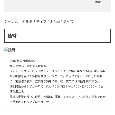
猿臂
ジャンル：
オルタナティブ
/
J-Pop
/
ジャズ
猿臂
2002年東京都出身。 

都内を中心に活動する音楽家。

ジャズ、ソウル、ヒップホップ、クラシック、民族音楽など多岐に渡る音楽
から影響を受けた多様なサウンドスケープ。ポップスをベースにした楽曲
に、哀愁漂う歌声と叙情的な詩をのせ、唯一無二の世界観を構築する。

活動開始からわずか一年で、FUJI ROCK FESTIVAL ROOKIE A GOGO への出
演を果たす。

多様な楽器を操り、作詞、作編曲、演奏、ミックス、マスタリングまで自身
で手掛けるセルフプロデューサー。