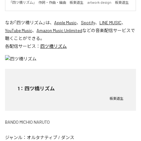
「四ツ橋リズム」　作詞・作曲・編曲　板東道生　 artwork design　板東道生
なお「
四ツ橋リズム
」は、
Apple Music
、
Spotify
、
LINE MUSIC
、
YouTube Music
、
Amazon Music Unlimited
などの音楽配信サービスで
聴くことができる。
各配信サービス：
四ツ橋リズム
1
：
四ツ橋リズム
板東道生
BANDO MICHIO NARUTO
ジャンル：
オルタナティブ
/
ダンス