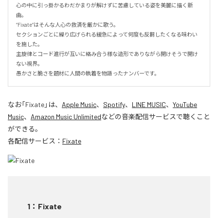
心の中に引っ掛かるわだかまりが解けずに苦慮している姿を美麗に描く新
曲。

“Fixate”はそんな人心の救済を厳かに歌う。

セクションごとに繰り広げられる緩急によって何度も反芻したくなる味わい
を施した。

主旋律とコード進行が互いに絡み合う様な造形でありながら開けそうで開け
ない視界。

愚かさと脆さを題材に人間の執着を物語ったナンバーです。
なお「
Fixate
」は、
Apple Music
、
Spotify
、
LINE MUSIC
、
YouTube
Music
、
Amazon Music Unlimited
などの音楽配信サービスで聴くこと
ができる。
各配信サービス：
Fixate
1
：
Fixate