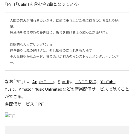
「PiT」「Calm」を含む全2曲となっている。
人間の営みが崩れる災いから、暗礁に乗り上げた先に待ち受ける混乱や絶
望。

居場所を失う突然の憂き目に、祈りを捧げるよう歌った新曲「PiT」。

対照的なカップリング「Calm」。

過ぎ去りし嵐の静けさは、暫し緊張のほぐれをもたらす。

そんな穏やかなムード、懐の深さが魅力のインストゥルメンタル・ナンバ
ー。
なお「
PiT
」は、
Apple Music
、
Spotify
、
LINE MUSIC
、
YouTube
Music
、
Amazon Music Unlimited
などの音楽配信サービスで聴くこと
ができる。
各配信サービス：
PiT