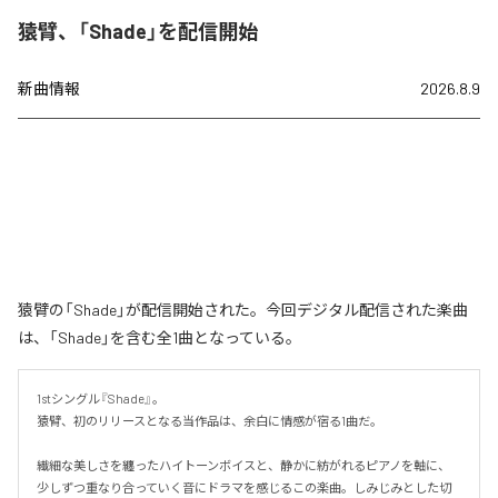
猿臂、「Shade」を配信開始
新曲情報
2026.8.9
猿臂の「Shade」が配信開始された。今回デジタル配信された楽曲
は、「Shade」を含む全1曲となっている。
1stシングル『Shade』。

猿臂、初のリリースとなる当作品は、余白に情感が宿る1曲だ。

繊細な美しさを纏ったハイトーンボイスと、静かに紡がれるピアノを軸に、
少しずつ重なり合っていく音にドラマを感じるこの楽曲。しみじみとした切