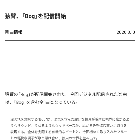
猿臂、「Bog」を配信開始
新曲情報
2026.8.10
猿臂の「Bog」が配信開始された。今回デジタル配信された楽曲
は、「Bog」を含む全1曲となっている。
沼沢地を意味する" Bog "は、湿気を含んだ朧げな情景が徐々に視界に広がるよ
うなサウンド。うねるようなウッドベースが、ぬかるみを進む重い足取りを
表現する。全体を支配する有機的なビートと、今回初めて取り入れたフルー
トの軽快な調子が歌と融け合い、独自の世界を生み出す。