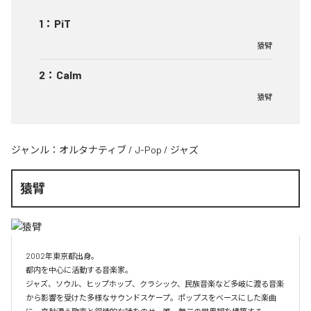
1
：
PiT
猿臂
2
：
Calm
猿臂
ジャンル：
オルタナティブ
/
J-Pop
/
ジャズ
猿臂
2002年東京都出身。 

都内を中心に活動する音楽家。

ジャズ、ソウル、ヒップホップ、クラシック、民族音楽など多岐に渡る音楽
から影響を受けた多様なサウンドスケープ。ポップスをベースにした楽曲