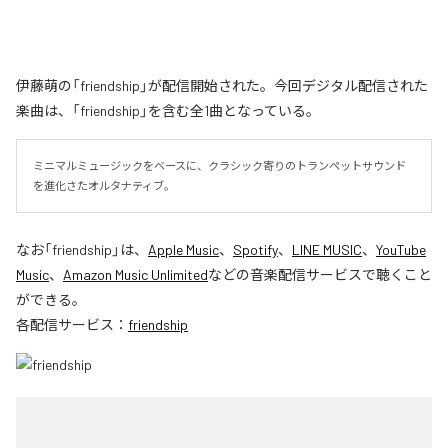
伊藤萌の「friendship」が配信開始された。今回デジタル配信された
楽曲は、「friendship」を含む全1曲となっている。
ミニマルミュージックをベースに、クラシック寄りのトランペットサウンド
を進化さたオルタナティブ。
なお「
friendship
」は、
Apple Music
、
Spotify
、
LINE MUSIC
、
YouTube
Music
、
Amazon Music Unlimited
などの音楽配信サービスで聴くこと
ができる。
各配信サービス：
friendship