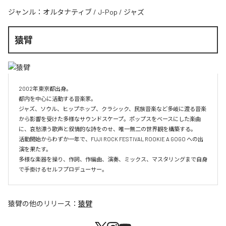
ジャンル：
オルタナティブ
/
J-Pop
/
ジャズ
猿臂
2002年東京都出身。 

都内を中心に活動する音楽家。

ジャズ、ソウル、ヒップホップ、クラシック、民族音楽など多岐に渡る音楽
から影響を受けた多様なサウンドスケープ。ポップスをベースにした楽曲
に、哀愁漂う歌声と叙情的な詩をのせ、唯一無二の世界観を構築する。

活動開始からわずか一年で、FUJI ROCK FESTIVAL ROOKIE A GOGO への出
演を果たす。

多様な楽器を操り、作詞、作編曲、演奏、ミックス、マスタリングまで自身
で手掛けるセルフプロデューサー。
猿臂
の他のリリース：
猿臂