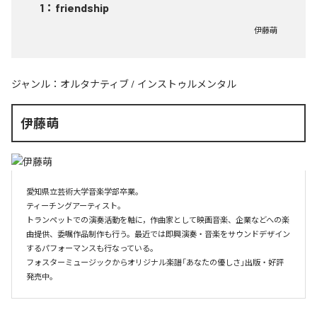
1
：
friendship
伊藤萌
ジャンル：
オルタナティブ
/
インストゥルメンタル
伊藤萌
愛知県立芸術大学音楽学部卒業。

ティーチングアーティスト。

トランペットでの演奏活動を軸に，作曲家として映画音楽、企業などへの楽
曲提供、委嘱作品制作も行う。最近では即興演奏・音楽をサウンドデザイン
するパフォーマンスも行なっている。

フォスターミュージックからオリジナル楽譜「あなたの優しさ」出版・好評