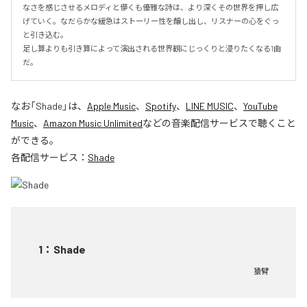
なさを感じさせるメロディと儚くも優雅な詩は、より深くその世界を押し広
げていく。なだらかな緩急はストーリー性を醸し出し、リスナーの心をぐっ
と引き込む。

足し算よりも引き算によって演出される世界観にじっくりと浸りたくなる1曲
だ。
なお「
Shade
」は、
Apple Music
、
Spotify
、
LINE MUSIC
、
YouTube
Music
、
Amazon Music Unlimited
などの音楽配信サービスで聴くこと
ができる。
各配信サービス：
Shade
1
：
Shade
猿臂