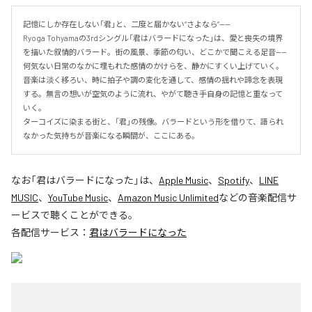
記憶にしか存在しない「君」と、二度と届かない“さよなら”——

Ryoga Tohyamaの3rdシングル「君はバラードになった」は、愛と喪失の境界
を描いた叙情的バラード。街の風景、季節の匂い、どこかで聞こえる足音——
何気ない日常のなかに埋もれた感情のかけらを、静かにすくい上げていく。

音楽は淡く移ろい、時に拍子や調の変化を通して、感情の揺れや諦念を表現
する。無言の想いが空気のように流れ、やがて聴き手自身の記憶と重なって
いく。

ターコイズに染まる街と、「君」の残像。バラードという形を借りて、語られ
なかった気持ちが音楽になる瞬間が、ここにある。
なお「
君はバラードになった
」は、
Apple Music
、
Spotify
、
LINE
MUSIC
、
YouTube Music
、
Amazon Music Unlimited
などの音楽配信サ
ービスで聴くことができる。
各配信サービス：
君はバラードになった