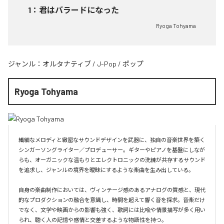
1
：
君はバラードになった
Ryoga Tohyama
ジャンル：
オルタナティブ
/
J-Pop
/
ポップ
Ryoga Tohyama
繊細なメロディと緻密なサウンドデザインを武器に、独自の音楽世界を築く
シンガーソングライター／プロデューサー。ギターやピアノを基盤にしなが
らも、オーガニックな温もりとエレクトロニックの洗練が共存するサウンド
を追求し、ジャンルの境界を曖昧にするような楽曲を生み出している。

自身の楽曲制作においては、ヴィンテージ感のあるアナログの質感と、現代
的なプロダクションの融合を意識し、時間を超えて響く音を探求。音楽だけ
でなく、文学や映画からの影響も強く、歌詞には比喩や情景描写が多く用い
られ、聴く人の記憶や感情と交差するような物語性を持つ。
