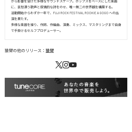
から影響を受けた多様なサウンドスケープ。ポップスをベースにした楽曲
に、哀愁漂う歌声と叙情的な詩をのせ、唯一無二の世界観を構築する。

活動開始からわずか一年で、FUJI ROCK FESTIVAL ROOKIE A GOGO への出
演を果たす。

多様な楽器を操り、作詞、作編曲、演奏、ミックス、マスタリングまで自身
で手掛けるセルフプロデューサー。
猿臂
の他のリリース：
猿臂