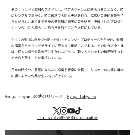
そのサウンドと歌詞のスタイルは、特定のジャンルに縛られることなく、時
にシンプルで温かく、時に鋭利で大胆な表現を行う。幅広い音楽的背景を持
ちながらも、あくまで自身の美意識に忠実に音を紡ぎ、洗練されたプロダク
ションの中に人間らしい揺らぎを残すことを大切にしている。

すべての楽曲は自身で作詞・作曲・アレンジ・プロデュースを手がけ、楽器
の演奏からサウンドデザインに至るまで細部にこだわる。その制作スタイル
は、個人の感性を最大限に生かしながらも、聴く人それぞれの解釈が生まれ
る余白を残すことを重視している。

日常の断片や、言葉にならない感情を音楽に変換し、リスナーの内側に静か
に響くような作品を生み出し続けている。
Ryoga Tohyama
の他のリリース：
Ryoga Tohyama
https://olive654884.studio.site/