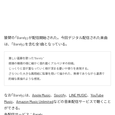
猿臂の「Barely」が配信開始された。今回デジタル配信された楽曲
は、「Barely」を含む全1曲となっている。
激しい葛藤を歌った”Barely “

感情の機微の様に細かく揺れ動くアルペジオの抑揚。

じっくりと音が重なっていく様が深まる憂いや憤りを表現する。

ざらついた大きな画用紙に鉛筆を用いて描かれた、無骨でありながら瀟洒で
的確な素描のような感覚。
なお「
Barely
」は、
Apple Music
、
Spotify
、
LINE MUSIC
、
YouTube
Music
、
Amazon Music Unlimited
などの音楽配信サービスで聴くこと
ができる。
各配信サービス：
Barely