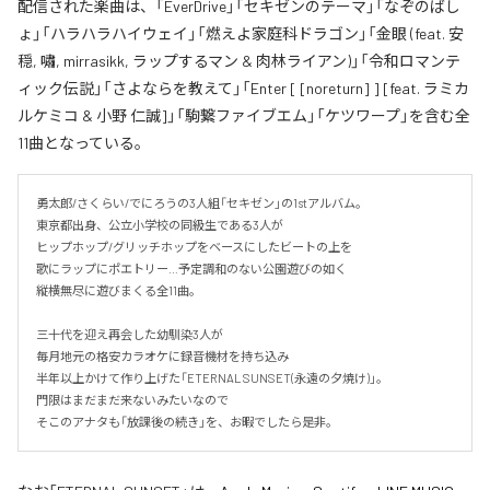
配信された楽曲は、「EverDrive」「セキゼンのテーマ」「なぞのばし
ょ」「ハラハラハイウェイ」「燃えよ家庭科ドラゴン」「金眼 (feat. 安
穏, 嘯, mirrasikk, ラップするマン & 肉林ライアン)」「令和ロマンテ
ィック伝説」「さよならを教えて」「Enter [ [noreturn] ] [feat. ラミカ
ルケミコ & 小野 仁誠]」「駒繋ファイブエム」「ケツワープ」を含む全
11曲となっている。
勇太郎/さくらい/でにろうの3人組「セキゼン」の1stアルバム。

東京都出身、公立小学校の同級生である3人が

ヒップホップ/グリッチホップをベースにしたビートの上を

歌にラップにポエトリー…予定調和のない公園遊びの如く

縦横無尽に遊びまくる全11曲。

三十代を迎え再会した幼馴染3人が

毎月地元の格安カラオケに録音機材を持ち込み

半年以上かけて作り上げた「ETERNAL SUNSET(永遠の夕焼け)」。

門限はまだまだ来ないみたいなので

そこのアナタも「放課後の続き」を、お暇でしたら是非。