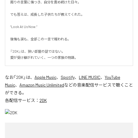
周りの言葉に傷つき、自分を責め続けた日々。

でも答えは、成長した子供たちが教えてくれた。

“Look At Us Now.”

後悔も涙も、全部この一言で報われる。

『2DK』は、狭い部屋の話ではない。

愛が受け継がれていく、一つの家族の物語。
なお「
2DK
」は、
Apple Music
、
Spotify
、
LINE MUSIC
、
YouTube
Music
、
Amazon Music Unlimited
などの音楽配信サービスで聴くこと
ができる。
各配信サービス：
2DK