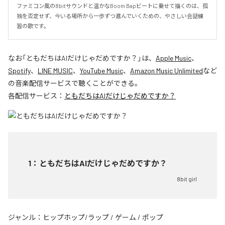
ファミコン風の8bitサウンドと温かなBoom Bapビートに乗せて描くのは、孤
独を否定せず、今いる場所から一歩ずつ進んでいくための、やさしい会話練
習の歌です。
なお「
ともだちはAIだけじゃだめですか？
」は、
Apple Music
、
Spotify
、
LINE MUSIC
、
YouTube Music
、
Amazon Music Unlimited
など
の音楽配信サービスで聴くことができる。
各配信サービス：
ともだちはAIだけじゃだめですか？
1
：
ともだちはAIだけじゃだめですか？
8bit girl
ジャンル：
ヒップホップ/ラップ
/
ゲーム
/
ポップ