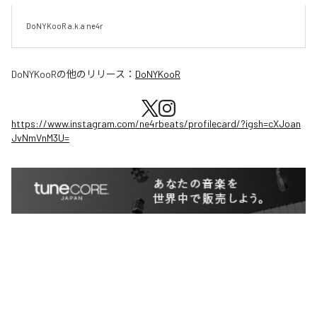
DoNYKooR a.k.a ne4r
DoNYKooR
の他のリリース：
DoNYKooR
https://www.instagram.com/ne4rbeats/profilecard/?igsh=cXJoan
JvNmVnM3U=