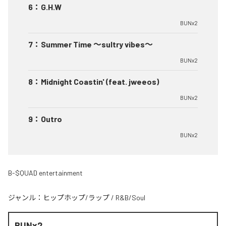
6
：
G.H.W
BUNx2
7
：
Summer Time 〜sultry vibes〜
BUNx2
8
：
Midnight Coastin' (feat. jweeos)
BUNx2
9
：
Outro
BUNx2
B-$QUAD entertainment
ジャンル：
ヒップホップ/ラップ
/
R&B/Soul
BUNx2