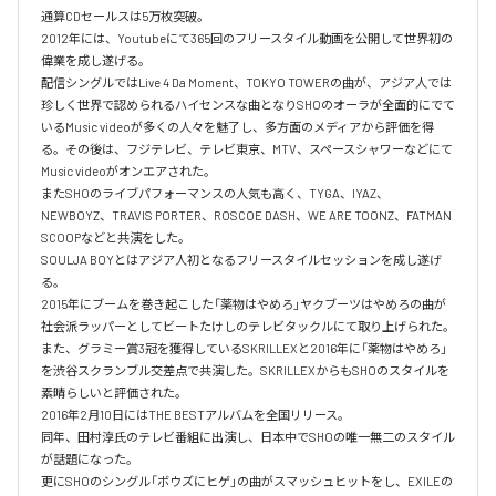
通算CDセールスは5万枚突破。

2012年には、Youtubeにて365回のフリースタイル動画を公開して世界初の
偉業を成し遂げる。

配信シングルではLive 4 Da Moment、TOKYO TOWERの曲が、アジア人では
珍しく世界で認められるハイセンスな曲となりSHOのオーラが全面的にでて
いるMusic videoが多くの人々を魅了し、多方面のメディアから評価を得
る。その後は、フジテレビ、テレビ東京、MTV、スペースシャワーなどにて
Music videoがオンエアされた。

またSHOのライブパフォーマンスの人気も高く、TYGA、IYAZ、
NEWBOYZ、TRAVIS PORTER、ROSCOE DASH、WE ARE TOONZ、FATMAN 
SCOOPなどと共演をした。

SOULJA BOYとはアジア人初となるフリースタイルセッションを成し遂げ
る。

2015年にブームを巻き起こした「薬物はやめろ」ヤクブーツはやめろの曲が
社会派ラッパーとしてビートたけしのテレビタックルにて取り上げられた。

また、グラミー賞3冠を獲得しているSKRILLEXと2016年に「薬物はやめろ」
を渋谷スクランブル交差点で共演した。SKRILLEXからもSHOのスタイルを
素晴らしいと評価された。

2016年2月10日にはTHE BESTアルバムを全国リリース。

同年、田村淳氏のテレビ番組に出演し、日本中でSHOの唯一無二のスタイル
が話題になった。

更にSHOのシングル「ボウズにヒゲ」の曲がスマッシュヒットをし、EXILEの