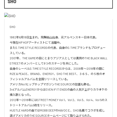
SHO
SHO 

1982年6月19日生まれ、飛騨高山出身、元アルペンスキー日本代表。

今現在HIP HOPアーティストにて活躍中。

またS.TIME STYLE RECORDSの代表、自身のS.TIMEブランドもプロデュー
スしている。

2007年、THE GAMEの目にとまりアジア人としては異例のTHE BLACK WALL 
STREETのメンバーとして8つのステージを共にした。

自身のレーベルS.TIME STYLE RECORDSからは、2008年〜2018年の間に
RIZE & PEACE、BRAND、ENERGY、SHO THE BEST、３６５、の５枚のオ
フィシャルアルバムを全国リリースしている。

アメリカNo1ヒップホップマガジンTHE SOURCEの誌面も飾る。

3rdアルバムENERGYからはEVEN IF IT ENDSの曲の人気が上がりカラオケの
挿入歌となった。

2012年〜2018年にはSTREET MONEY Vol 1、Vol 2、Vol 3、Vol 4、Vol 5のス
トリートアルバム5枚をリリース。

HUSTLE HARDの曲ではMOBB DEEPのHAVOCと、SHO名義でコラボを成し
遂げアメリカのTHE SOURCEホームページにて取り上げられた。
