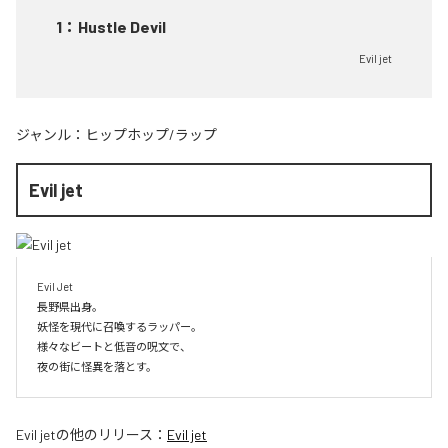
1
：
Hustle Devil
Evil jet
ジャンル：
ヒップホップ/ラップ
Evil jet
Evil Jet

長野県出身。

妖怪を現代に召喚するラッパー。

様々なビートと低音の呪文で、

夜の街に怪異を落とす。
Evil jet
の他のリリース：
Evil jet