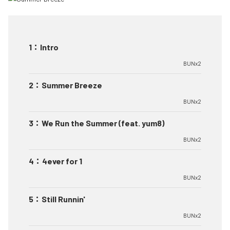
1
：
Intro
BUNx2
2
：
Summer Breeze
BUNx2
3
：
We Run the Summer (feat. yum8)
BUNx2
4
：
4ever for 1
BUNx2
5
：
Still Runnin'
BUNx2