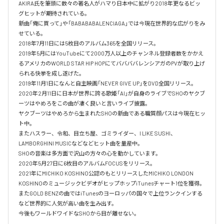
AKIRA氏を筆頭に数々の著名人がハマり日本中に拡がり2018年更なるビッ
グヒットが期待されている。

新曲「俺に買って」や「BABABABALENCIAGA」では今現在世界的な広がりをみ
せている。

2018年7月11日には5枚目のアルバム365を全国リリース。

2019年5月にはYouTubeにて2000万人以上のチャンネル登録者数をかかえ
るアメリカのWORLD STAR HIP HOPにてババババレンシアガのPVが取り上げ
られる快挙を成し遂げた。

2019年11月1日になんと自主映画「NEVER GIVE UP」をDVD全国リリース。

2020年2月11日に日本が世界に誇る歌姫「AI」が自身のライブでSHOのヤクブ
ーツはやめろをこの曲が凄く良いと言いライブ披露。

ヤクブーツはやめろから生まれたSHOの新曲である職質顔パスは今現在ヒッ
ト中。

またハスラー、令和、目立ち屋、ゴミライダー、I LIKE SUSHI、
LAMBORGHINI MUSICなどなどヒット曲を量産中。

SHOの音楽は多方面で沢山の方々の心を動かしています。

2020年5月27日に6枚目のアルバムFOCUSをリリース。

2021年にMICHIKO KOSHINO公認のもとリリースしたMICHIKO LONDON 
KOSHINOのミュージックビデオがヒップホップiTunesチャート1位を獲得。

またGOLD BENZの曲ではiTunesのヨーロッパの国々で上位ランクインする
など世界的に人気が高い曲を生み出す。

今後もワールドワイドなSHOから目が離せない。