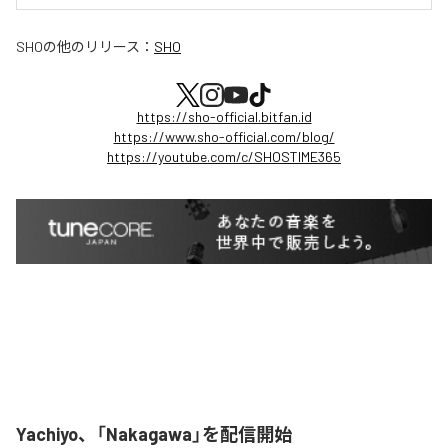
SHO
の他のリリース：
SHO
https://sho-official.bitfan.id
https://www.sho-official.com/blog/
https://youtube.com/c/SHOSTIME365
Yachiyo、「Nakagawa」を配信開始