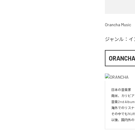
Orancha Music
ジャンル：
イ
ORANCH
日本の音楽家

南米、カリビア
音楽2nd Albu
海外でのリスナー
その中でも"KUR
以後、国内外の