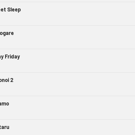
et Sleep
ogare
ny Friday
onoi 2
amo
taru