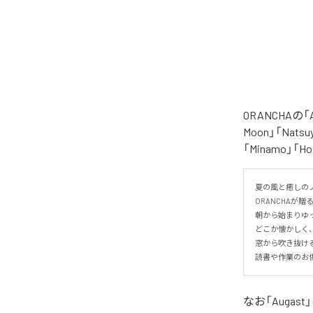
ORANCHAの
Moon」「Natsuy
「Minamo」
夏の風と癒しのノ
ORANCHAが贈
朝から始まりゆっ
どこか懐かしく
窓から吹き抜け
読書や作業のお
なお「
Augast