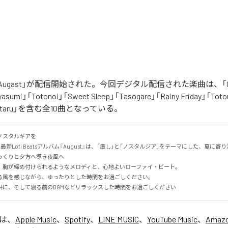
「Augast」が配信開始された。今回デジタル配信された楽曲は、「Oran
asumi」「Totonoi」「Sweet Sleep」「Tasogare」「Rainy Friday」「Toton
「Hotaru」を含む全10曲となっている。
スタルギアを

る最新Lofi Beatsアルバム『August』は、「癒し」と「ノスタルジア」をテーマにした、夏に寄り添
くりと夕方へ導き夜風へ

、胸が締め付けられるようなメロディと、心地よいローファイ・ビート。

る風を感じながら、ゆったりとした時間をお過ごしください。

供に、そして寝る前のBGMなどリラックスした時間をお過ごしください
」は、
Apple Music
、
Spotify
、
LINE MUSIC
、
YouTube Music
、
Amazo