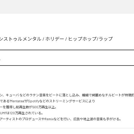
ンストゥルメンタル
/
ホリデー
/
ヒップホップ/ラップ
A
ン、キューバ などのラテン音楽をビートに落とし込み、繊細で綺麗めなチルビートが特徴的。
mである"Mentatea"がSpotifyなどのストリーミングサービスにより

を獲得し総再生数が500万再生以上。

UMI"は120万再生されている。

アーティストのプロデュースやRemixなどを行い、広告や地上波の音楽も手がける。