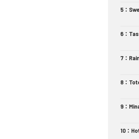
5
：
Swe
6
：
Tas
7
：
Rai
8
：
Tot
9
：
Min
10
：
Ho