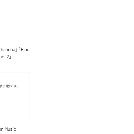
cha」「Blue
oi 2」
う1枚です。

n Music