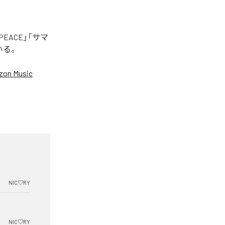
EACE」「サマ
いる。
on Music
NIC♡RY
NIC♡RY