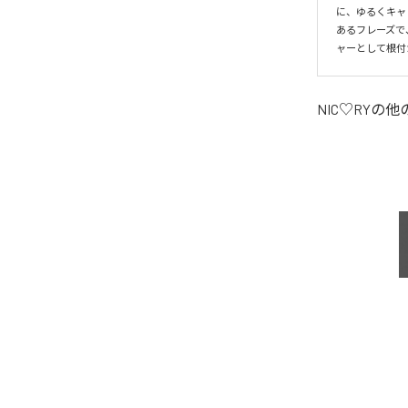
に、ゆるくキャ
あるフレーズで
ャーとして根付
NIC♡RY
の他