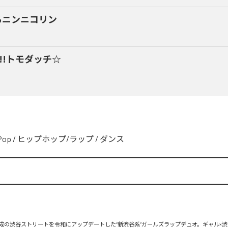
るニンニコリン
y!!トモダッチ☆
Pop
/
ヒップホップ/ラップ
/
ダンス
、平成の渋谷ストリートを令和にアップデートした“新渋谷系”ガールズラップデュオ。ギャル×渋