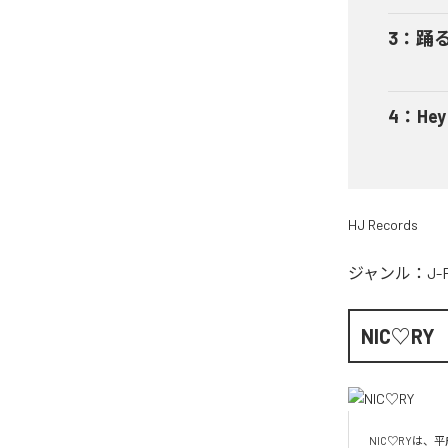
3
：
踊
4
：
He
HJ Records
ジャンル：
J-
NIC♡RY
NIC♡RYは