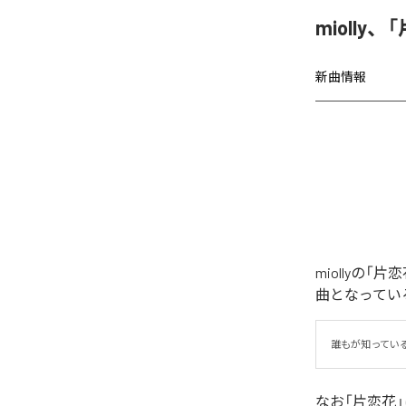
miolly
新曲情報
miollyの
曲となってい
誰もが知ってい
なお「
片恋花