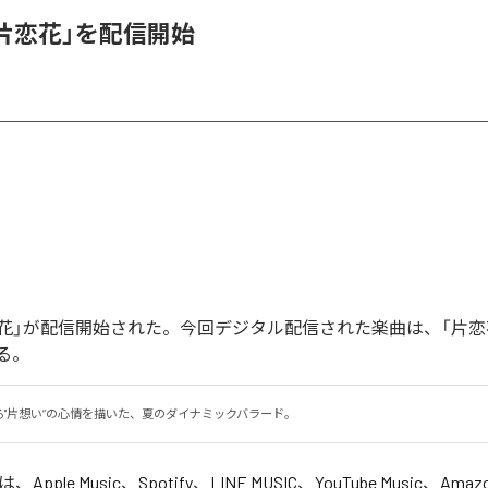
、「片恋花」を配信開始
「片恋花」が配信開始された。今回デジタル配信された楽曲は、「片恋
る。
る"片想い”の心情を描いた、夏のダイナミックバラード。
」は、
Apple Music
、
Spotify
、
LINE MUSIC
、
YouTube Music
、
Amazo