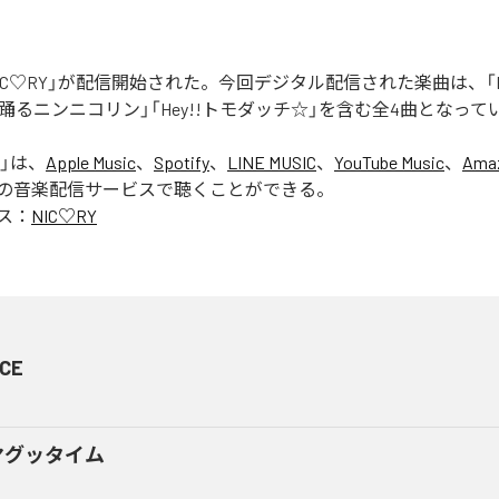
「NIC♡RY」が配信開始された。今回デジタル配信された楽曲は、「P
踊るニンニコリン」「Hey!!トモダッチ☆」を含む全4曲となって
」は、
Apple Music
、
Spotify
、
LINE MUSIC
、
YouTube Music
、
Amaz
の音楽配信サービスで聴くことができる。
ス：
NIC♡RY
CE
マグッタイム