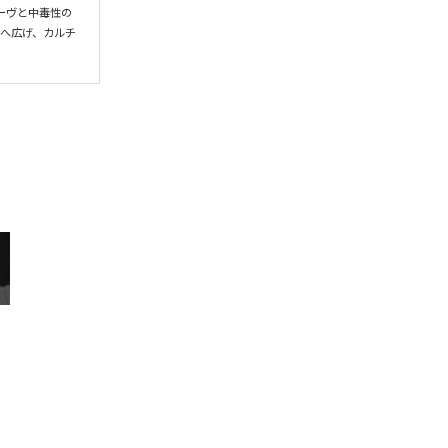
ーヴと中毒性の
界へ広げ、カルチ