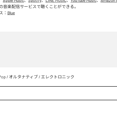
、
Apple Music
、
Spotify
、
LINE MUSIC
、
YouTube Music
、
Amazon 
の音楽配信サービスで聴くことができる。
ス：
Blue
Pop
/
オルタナティブ
/
エレクトロニック