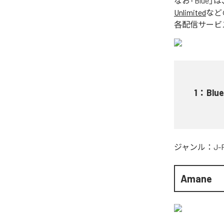
なお「
Blue
」は
Unlimited
など
各配信サービ
1
：
Blue
ジャンル：
J-
Amane