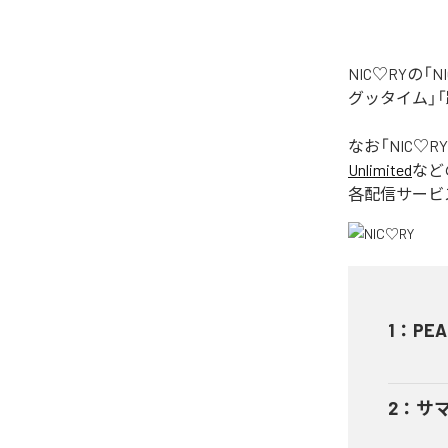
NIC♡RYの
グッタイム」「
なお「
NIC♡RY
Unlimited
など
各配信サービ
1
：
PEA
2
：
サ