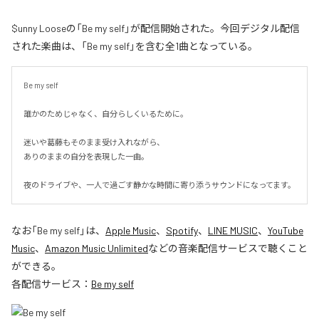
$unny Looseの「Be my self」が配信開始された。今回デジタル配信
された楽曲は、「Be my self」を含む全1曲となっている。
Be my self

誰かのためじゃなく、自分らしくいるために。

迷いや葛藤もそのまま受け入れながら、

ありのままの自分を表現した一曲。

夜のドライブや、一人で過ごす静かな時間に寄り添うサウンドになってます。
なお「
Be my self
」は、
Apple Music
、
Spotify
、
LINE MUSIC
、
YouTube
Music
、
Amazon Music Unlimited
などの音楽配信サービスで聴くこと
ができる。
各配信サービス：
Be my self