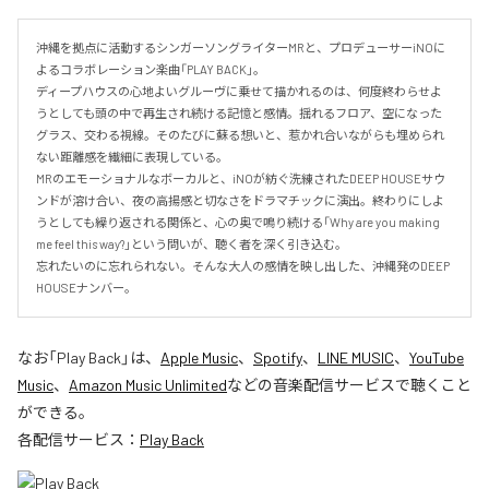
沖縄を拠点に活動するシンガーソングライターMRと、プロデューサーiNOに
よるコラボレーション楽曲「PLAY BACK」。

ディープハウスの心地よいグルーヴに乗せて描かれるのは、何度終わらせよ
うとしても頭の中で再生され続ける記憶と感情。揺れるフロア、空になった
グラス、交わる視線。そのたびに蘇る想いと、惹かれ合いながらも埋められ
ない距離感を繊細に表現している。

MRのエモーショナルなボーカルと、iNOが紡ぐ洗練されたDEEP HOUSEサウ
ンドが溶け合い、夜の高揚感と切なさをドラマチックに演出。終わりにしよ
うとしても繰り返される関係と、心の奥で鳴り続ける「Why are you making 
me feel this way?」という問いが、聴く者を深く引き込む。

忘れたいのに忘れられない。そんな大人の感情を映し出した、沖縄発のDEEP 
HOUSEナンバー。
なお「
Play Back
」は、
Apple Music
、
Spotify
、
LINE MUSIC
、
YouTube
Music
、
Amazon Music Unlimited
などの音楽配信サービスで聴くこと
ができる。
各配信サービス：
Play Back