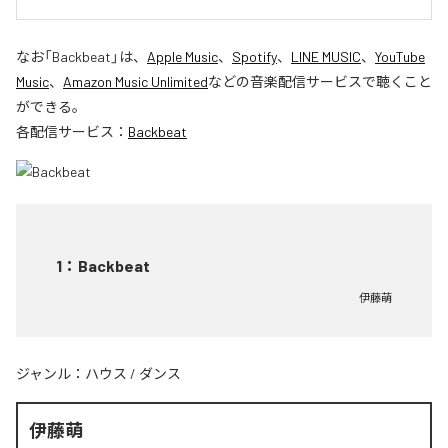
なお「
Backbeat
」は、
Apple Music
、
Spotify
、
LINE MUSIC
、
YouTube
Music
、
Amazon Music Unlimited
などの音楽配信サービスで聴くこと
ができる。
各配信サービス：
Backbeat
1
：
Backbeat
伊藤萌
ジャンル：
ハウス
/
ダンス
伊藤萌