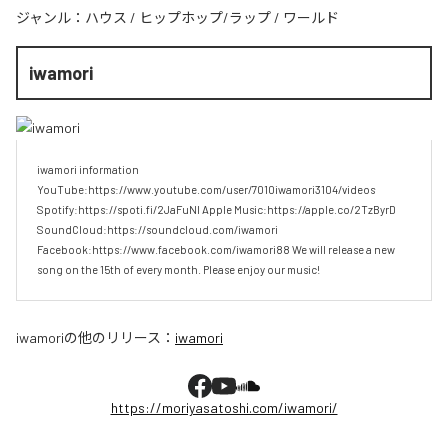
ジャンル：
ハウス
/
ヒップホップ/ラップ
/
ワールド
iwamori
iwamori information 
YouTube:https://www.youtube.com/user/7010iwamori3104/videos 
Spotify:https://spoti.fi/2JaFuNl Apple Music:https://apple.co/2TzByrD 
SoundCloud:https://soundcloud.com/iwamori 
Facebook:https://www.facebook.com/iwamori88 We will release a new 
song on the 15th of every month. Please enjoy our music!
iwamori
の他のリリース：
iwamori
https://moriyasatoshi.com/iwamori/