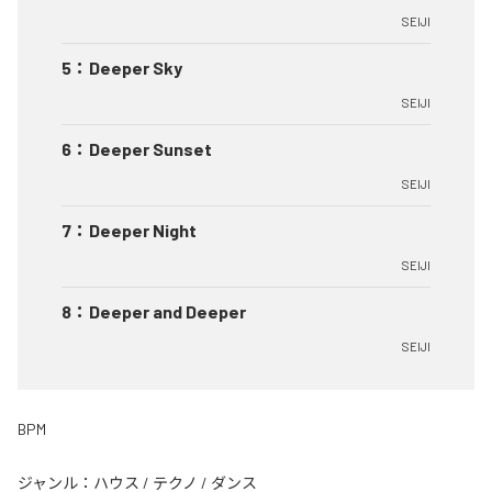
SEIJI
5
：
Deeper Sky
SEIJI
6
：
Deeper Sunset
SEIJI
7
：
Deeper Night
SEIJI
8
：
Deeper and Deeper
SEIJI
BPM
ジャンル：
ハウス
/
テクノ
/
ダンス