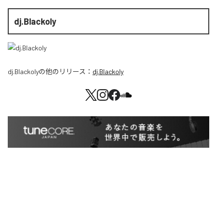
dj.Blackoly
dj.Blackoly
の他のリリース：
dj.Blackoly