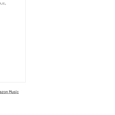
だ。

zon Music