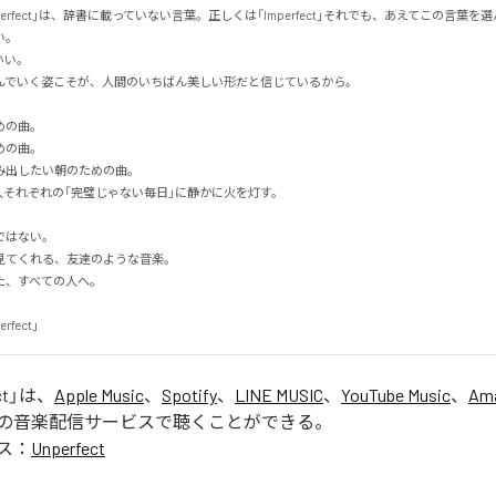
erfect」は、辞書に載っていない言葉。正しくは「Imperfect」それでも、あえてこの言葉を選ん


。

でいく姿こそが、人間のいちばん美しい形だと信じているから。

の曲。

の曲。

出したい朝のための曲。

人それぞれの「完璧じゃない毎日」に静かに火を灯す。

はない。

てくれる、友達のような音楽。

すべての人へ。

erfect」
ct
」は、
Apple Music
、
Spotify
、
LINE MUSIC
、
YouTube Music
、
Ama
の音楽配信サービスで聴くことができる。
ス：
Unperfect