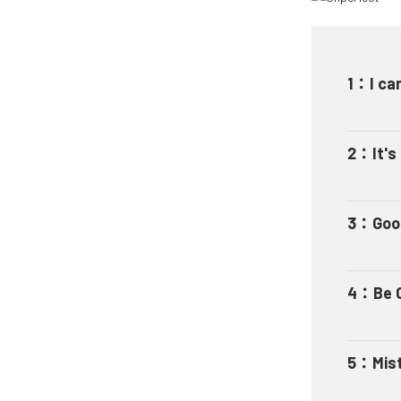
1
：
I ca
2
：
It's
3
：
Goo
4
：
Be 
5
：
Mis