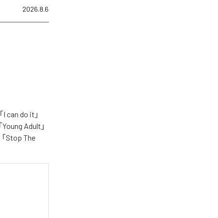
2026.8.6
n do it」
「Young Adult」
e」「Stop The