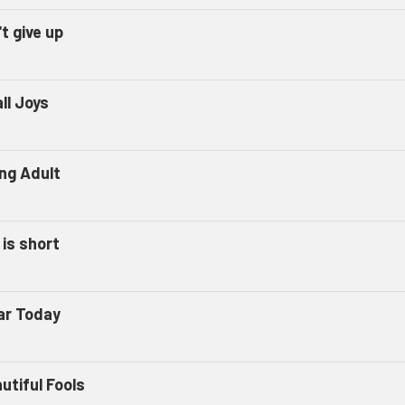
t give up
ll Joys
ng Adult
 is short
ar Today
utiful Fools