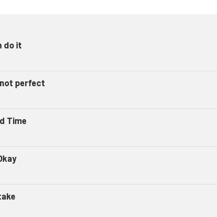
n do it
 not perfect
d Time
Okay
take