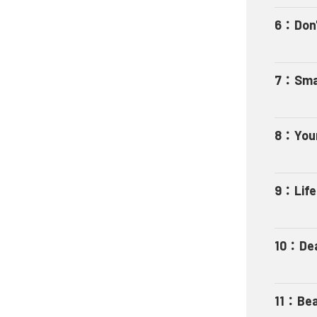
6
：
Don'
7
：
Sma
8
：
You
9
：
Life
10
：
De
11
：
Bea