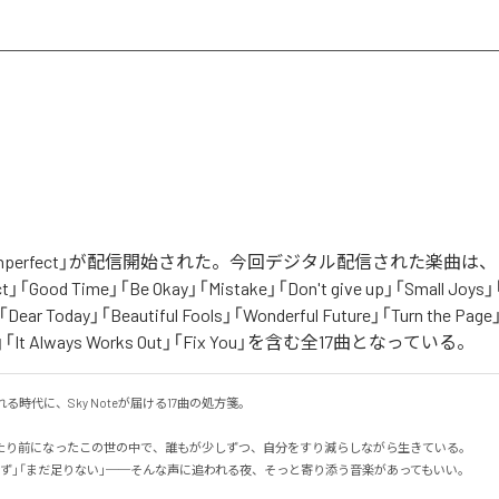
「Unperfect」が配信開始された。今回デジタル配信された楽曲は、「I ca
fect」「Good Time」「Be Okay」「Mistake」「Don't give up」「Small Joys」
t」「Dear Today」「Beautiful Fools」「Wonderful Future」「Turn the Pag
ay」「It Always Works Out」「Fix You」を含む全17曲となっている。
る時代に、Sky Noteが届ける17曲の処方箋。

たり前になったこの世の中で、誰もが少しずつ、自分をすり減らしながら生きている。

ず」「まだ足りない」──そんな声に追われる夜、そっと寄り添う音楽があってもいい。
