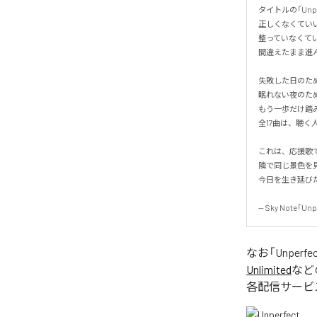
タイトルの「Unp
正しくなくていい。
整っていなくていい
間違えたまま進ん
失敗した日のため
眠れない夜のため
もう一歩だけ踏み
全17曲は、聴く
これは、応援歌で
隣で同じ景色を見
今日を生き延びた、
-- Sky Note「Unp
なお「
Unperfe
Unlimited
など
各配信サービ