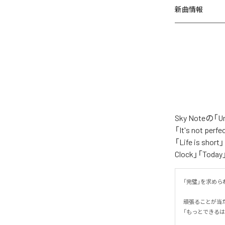
新曲情報
Sky Noteの
「It's not per
「Life is shor
Clock」「Tod
「完璧」を求められ
頑張ることが当
「もっとできるは