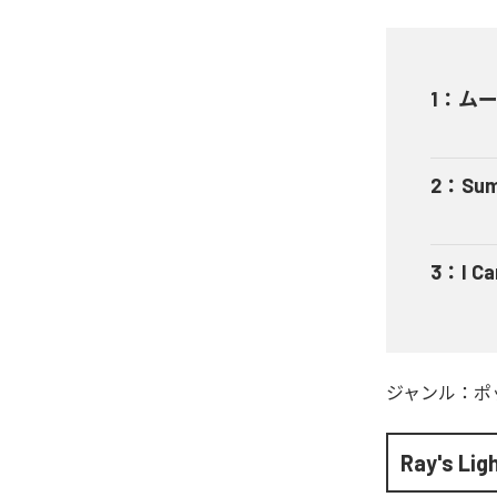
1
：
ム
2
：
Sum
3
：
I Ca
ジャンル：
ポ
Ray's Lig